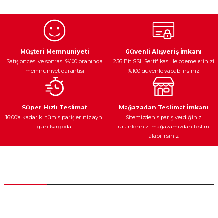
Egzoz Sistemi
Periyodik Bakım
Fren Diskleri
Müşteri Memnuniyeti
Güvenli Alışveriş İmkanı
Satış öncesi ve sonrası %100 oranında
256 Bit SSL Sertifikası ile ödemelerinizi
memnuniyet garantisi
%100 güvenle yapabilirsiniz
Ateşleme Sistemi
Elektronik Güç
Araç Farları
Araç Yağları
Süper Hızlı Teslimat
Mağazadan Teslimat İmkanı
16:00’a kadar ki tüm siparişleriniz aynı
Sitemizden sipariş verdiğiniz
gün kargoda!
ürünlerinizi mağazamızdan teslim
alabilirsiniz
Yedek Parça
Müşteri Hizmetleri
0 (312) 385 20 00