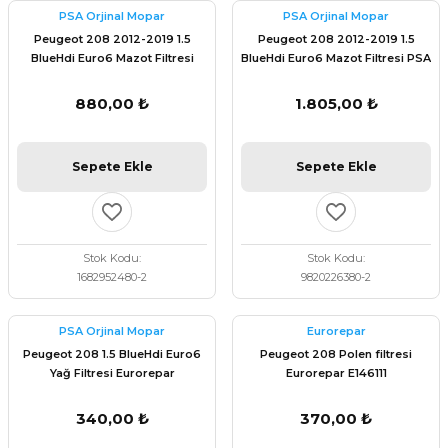
PSA Orjinal Mopar
PSA Orjinal Mopar
Peugeot 208 2012-2019 1.5
Peugeot 208 2012-2019 1.5
BlueHdi Euro6 Mazot Filtresi
BlueHdi Euro6 Mazot Filtresi PSA
Eurorepar 1682952480
Orijinal 9820226380
880,00 ₺
1.805,00 ₺
Sepete Ekle
Sepete Ekle
Stok Kodu
Stok Kodu
1682952480-2
9820226380-2
PSA Orjinal Mopar
Eurorepar
Peugeot 208 1.5 BlueHdi Euro6
Peugeot 208 Polen filtresi
Yağ Filtresi Eurorepar
Eurorepar E146111
1682953780
340,00 ₺
370,00 ₺