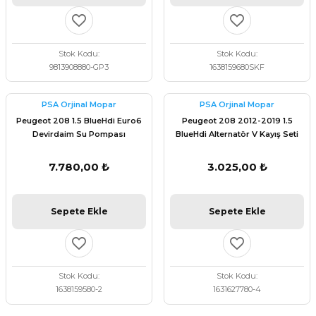
Stok Kodu
Stok Kodu
9813908880-GP3
1638159680SKF
PSA Orjinal Mopar
PSA Orjinal Mopar
Peugeot 208 1.5 BlueHdi Euro6
Peugeot 208 2012-2019 1.5
Devirdaim Su Pompası
BlueHdi Alternatör V Kayış Seti
1638159580
PSA Orijinal 1631627780
7.780,00 ₺
3.025,00 ₺
Sepete Ekle
Sepete Ekle
Stok Kodu
Stok Kodu
1638159580-2
1631627780-4