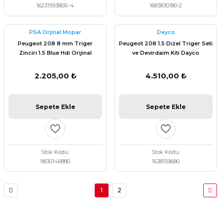
1623159380R-4
1683830180-2
PSA Orjinal Mopar
Dayco
Peugeot 208 8 mm Triger
Peugeot 208 1.5 Dizel Triger Seti
Zinciri 1.5 Blue Hdi Orijinal
ve Devirdaim Kiti Dayco
9830146880
KTBWP12080
2.205,00 ₺
4.510,00 ₺
Sepete Ekle
Sepete Ekle
Stok Kodu
Stok Kodu
9830146880
1638159680
1
2