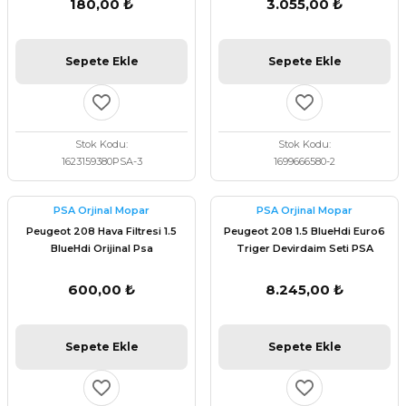
180,00 ₺
3.055,00 ₺
Sepete Ekle
Sepete Ekle
Stok Kodu
Stok Kodu
1623159380PSA-3
1699666580-2
PSA Orjinal Mopar
PSA Orjinal Mopar
Peugeot 208 Hava Filtresi 1.5
Peugeot 208 1.5 BlueHdi Euro6
BlueHdi Orijinal Psa
Triger Devirdaim Seti PSA
9813908880
Orijinal 1638159680
600,00 ₺
8.245,00 ₺
Sepete Ekle
Sepete Ekle