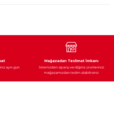
Araç Yağları
Yedek Parça
mat
Mağazadan Teslimat İmkanı
iniz aynı gün
Sitemizden sipariş verdiğiniz ürünlerinizi
mağazamızdan teslim alabilirsiniz
Alışveriş