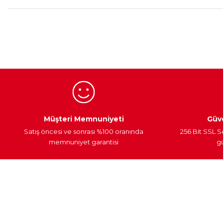
Egzoz Sistemi
Periyodik Bakım
Fren Diskleri
Müşteri Memnuniyeti
Güve
Satış öncesi ve sonrası %100 oranında
256 Bit SSL S
memnuniyet garantisi
gü
Müşteri Hizmetleri
Parça Gö