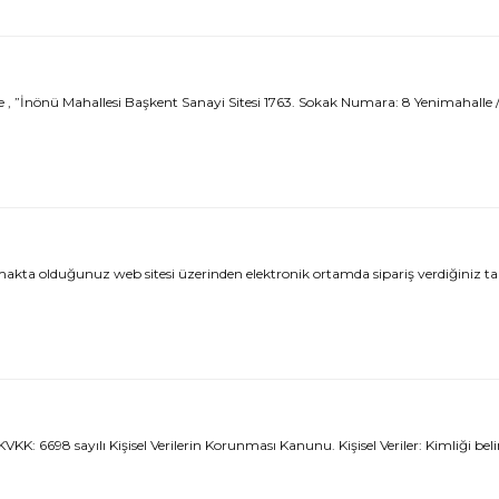
”İnönü Mahallesi Başkent Sanayi Sitesi 1763. Sokak Numara: 8 Yenimahalle /
lduğunuz web sitesi üzerinden elektronik ortamda sipariş verdiğiniz takdir
ayılı Kişisel Verilerin Korunması Kanunu. Kişisel Veriler: Kimliği belirli veya