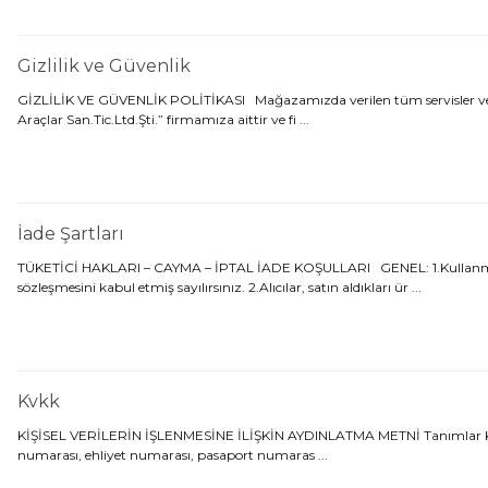
Gizlilik ve Güvenlik
GİZLİLİK VE GÜVENLİK POLİTİKASI Mağazamızda verilen tüm servisler ve , 
Araçlar San.Tic.Ltd.Şti.” firmamıza aittir ve fi ...
İade Şartları
TÜKETİCİ HAKLARI – CAYMA – İPTAL İADE KOŞULLARI GENEL: 1.Kullanmakta o
sözleşmesini kabul etmiş sayılırsınız. 2.Alıcılar, satın aldıkları ür ...
Kvkk
KİŞİSEL VERİLERİN İŞLENMESİNE İLİŞKİN AYDINLATMA METNİ Tanımlar KVKK: 6698 s
numarası, ehliyet numarası, pasaport numaras ...