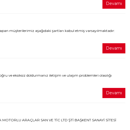
Devamı
yapan müşterilerimiz aşağıdaki şartları kabul etmiş varsayılmaktadır:
Devamı
ru ve eksiksiz doldurmanız iletişim ve ulaşım problemleri olasılığı
Devamı
ARÇA MOTORLU ARAÇLAR SAN VE TİC LTD ŞTİ BAŞKENT SANAYİ SİTESİ