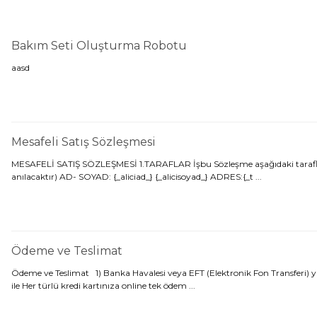
Bakım Seti Oluşturma Robotu
aasd
Mesafeli Satış Sözleşmesi
MESAFELİ SATIŞ SÖZLEŞMESİ 1.TARAFLAR İşbu Sözleşme aşağıdaki taraflar ara
anılacaktır) AD- SOYAD: {_aliciad_} {_alicisoyad_} ADRES:{_t ...
Ödeme ve Teslimat
Ödeme ve Teslimat 1) Banka Havalesi veya EFT (Elektronik Fon Transferi) ya
ile Her türlü kredi kartınıza online tek ödem ...