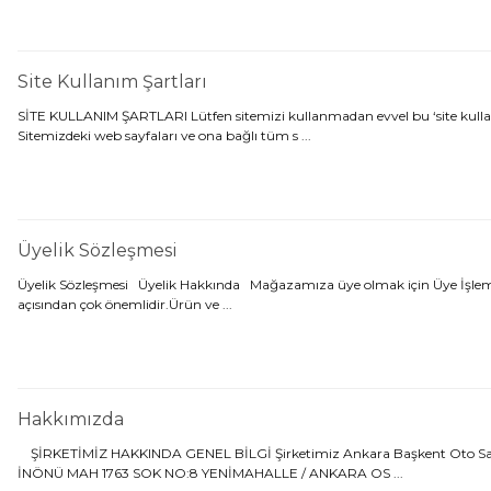
Site Kullanım Şartları
SİTE KULLANIM ŞARTLARI Lütfen sitemizi kullanmadan evvel bu ‘site kullanım
Sitemizdeki web sayfaları ve ona bağlı tüm s ...
Üyelik Sözleşmesi
Üyelik Sözleşmesi Üyelik Hakkında Mağazamıza üye olmak için Üye İşlemleri s
açısından çok önemlidir.Ürün ve ...
Hakkımızda
ŞİRKETİMİZ HAKKINDA GENEL BİLGİ Şirketimiz Ankara Başkent Oto Sa
İNÖNÜ MAH 1763 SOK NO:8 YENİMAHALLE / ANKARA OS ...