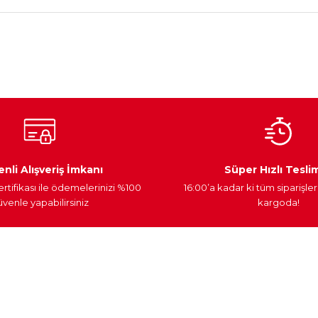
Ateşleme Sistemi
Elektronik Güç
Araç Farları
nli Alışveriş İmkanı
Süper Hızlı Tesli
ertifikası ile ödemelerinizi %100
16:00’a kadar ki tüm siparişler
venle yapabilirsiniz
kargoda!
nder
Kategoriler