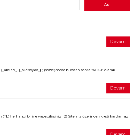
Devamı
liciad_} {_alicisoyad_} ; (sözleşmede bundan sonra "ALICI" olarak
Devamı
(TL) herhangi birine yapabilirsiniz 2) Sitemiz üzerinden kredi kartlarınız
Devamı