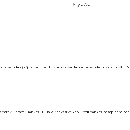
sında aşağıda belirtilen hüküm ve şartlar çerçevesinde imzalanmıştır. A. {_a
parak Garanti Bankası, T. Halk Bankası ve Yapı Kredi bankası hesaplarımızdan 