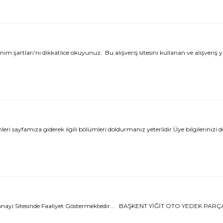
 şartları’nı dikkatlice okuyunuz. Bu alışveriş sitesini kullanan ve alışveriş 
ayfamıza giderek ilgili bölümleri doldurmanız yeterlidir.Üye bilgilerinizi doğ
nayi Sitesinde Faaliyet Göstermektedir... BAŞKENT YİĞİT OTO YEDEK P