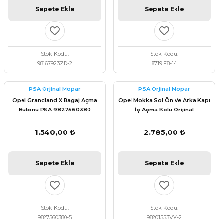
Sepete Ekle
Sepete Ekle
Stok Kodu
Stok Kodu
98167923ZD-2
8719.F8-14
PSA Orjinal Mopar
PSA Orjinal Mopar
Opel Grandland X Bagaj Açma
Opel Mokka Sol Ön Ve Arka Kapı
Butonu PSA 9827560380
İç Açma Kolu Orijinal
98201553VV
1.540,00 ₺
2.785,00 ₺
Sepete Ekle
Sepete Ekle
Stok Kodu
Stok Kodu
9827560380-5
98201553VV-2