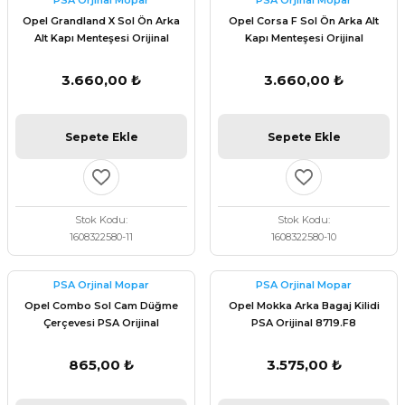
PSA Orjinal Mopar
PSA Orjinal Mopar
 Fren Teli
 Fren Teli
elezon - Gaz Fren Teli
Opel Grandland X Sol Ön Arka
Opel Corsa F Sol Ön Arka Alt
a Takım- Aks - Fren - Direksiyon
Alt Kapı Menteşesi Orijinal
Kapı Menteşesi Orijinal
ıman Takozu - Amortisör -
1608322580
1608322580
adyatör ve Kalorifer Hortumu -
 Fren Teli
adyatör ve Kalorifer Hortumu -
adyatör ve Kalorifer Hortumu -
3.660,00 ₺
3.660,00 ₺
adyatör ve Kalorifer Hortumu -
briyaj - Volan - Vites Kolu+Teli
briyaj - Volan - Vites Kolu+Teli
briyaj - Volan - Vites Kolu+Teli
Sepete Ekle
Sepete Ekle
ör - Turbo Borusu - Egr - Hava
briyaj - Volan - Vites Kolu+Teli
ör - Turbo Borusu - Egr - Hava
ör - Turbo Borusu - Egr - Hava
Borusu+Egzoz
Borusu+Egzoz
Borusu+Egzoz
Stok Kodu
Stok Kodu
ör - Turbo Borusu - Egr - Hava
1608322580-11
1608322580-10
 - Şamandıra - Yakıt Hortumu
Borusu+Egzoz
 - Şamandıra - Yakıt Hortumu
 - Şamandıra - Yakıt Hortumu
PSA Orjinal Mopar
PSA Orjinal Mopar
 - Şamandıra - Yakıt Hortumu
Opel Combo Sol Cam Düğme
Opel Mokka Arka Bagaj Kilidi
Çerçevesi PSA Orijinal
PSA Orijinal 8719.F8
98167923ZD
865,00 ₺
3.575,00 ₺