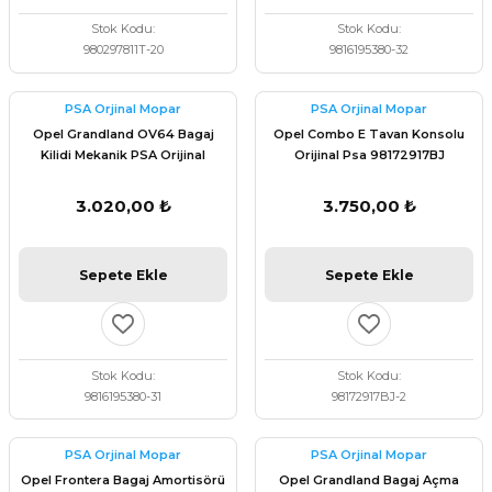
Stok Kodu
Stok Kodu
980297811T-20
9816195380-32
PSA Orjinal Mopar
PSA Orjinal Mopar
Opel Grandland OV64 Bagaj
Opel Combo E Tavan Konsolu
Kilidi Mekanik PSA Orijinal
Orijinal Psa 98172917BJ
9816195380
3.020,00 ₺
3.750,00 ₺
Sepete Ekle
Sepete Ekle
Stok Kodu
Stok Kodu
9816195380-31
98172917BJ-2
PSA Orjinal Mopar
PSA Orjinal Mopar
Opel Frontera Bagaj Amortisörü
Opel Grandland Bagaj Açma