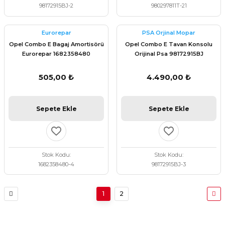
98172915BJ-2
980297811T-21
Eurorepar
PSA Orjinal Mopar
Opel Combo E Bagaj Amortisörü
Opel Combo E Tavan Konsolu
Eurorepar 1682358480
Orijinal Psa 98172915BJ
505,00 ₺
4.490,00 ₺
Sepete Ekle
Sepete Ekle
Stok Kodu
Stok Kodu
1682358480-4
98172915BJ-3
1
2