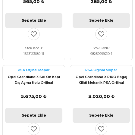
565,00 ₺
285,00 ₺
Sepete Ekle
Sepete Ekle
Stok Kodu
Stok Kodu
1623123680-11
98259999ZD-1
PSA Orjinal Mopar
PSA Orjinal Mopar
Opel Grandland X Sol Ön Kapı
Opel Grandland X P1UO Bagaj
Dış Açma Kolu Orijinal
Kilidi Mekanik PSA Orijinal
980297811T
9816195380
5.675,00 ₺
3.020,00 ₺
Sepete Ekle
Sepete Ekle