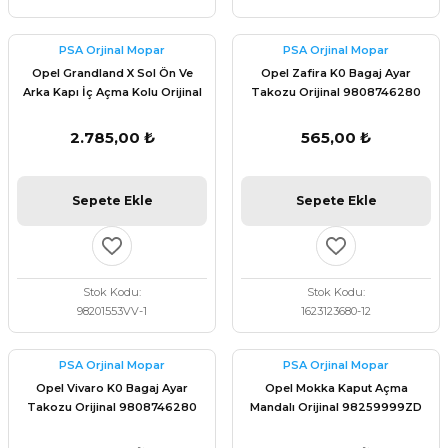
PSA Orjinal Mopar
PSA Orjinal Mopar
Opel Grandland X Sol Ön Ve
Opel Zafira K0 Bagaj Ayar
Arka Kapı İç Açma Kolu Orijinal
Takozu Orijinal 9808746280
98201553VV
2.785,00 ₺
565,00 ₺
Sepete Ekle
Sepete Ekle
Stok Kodu
Stok Kodu
98201553VV-1
1623123680-12
PSA Orjinal Mopar
PSA Orjinal Mopar
Opel Vivaro K0 Bagaj Ayar
Opel Mokka Kaput Açma
Takozu Orijinal 9808746280
Mandalı Orijinal 98259999ZD