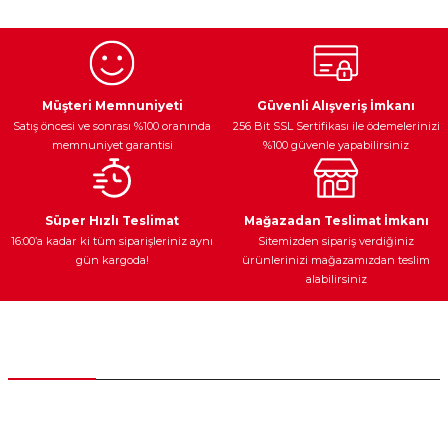
Egzoz Sistemi
Periyodik Bakım
Fren Diskleri
Müşteri Memnuniyeti
Güvenli Alışveriş İmkanı
Satış öncesi ve sonrası %100 oranında
256 Bit SSL Sertifikası ile ödemelerinizi
memnuniyet garantisi
%100 güvenle yapabilirsiniz
Ateşleme Sistemi
Elektronik Güç
Araç Farları
Araç Yağları
Süper Hızlı Teslimat
Mağazadan Teslimat İmkanı
16:00’a kadar ki tüm siparişleriniz aynı
Sitemizden sipariş verdiğiniz
gün kargoda!
ürünlerinizi mağazamızdan teslim
alabilirsiniz
Yedek Parça
Müşteri Hizmetleri
0 (312) 385 20 00