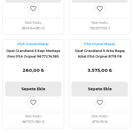
Stok Kodu
Stok Kodu
9834164080-10
7903077159-3
PSA Orjinal Mopar
PSA Orjinal Mopar
Opel Grandland X Kapı Menteşe
Opel Grandland X Arka Bagaj
Pimi PSA Orijinal 9677274380
Kilidi PSA Orijinal 8719.F8
260,00 ₺
3.575,00 ₺
Sepete Ekle
Sepete Ekle
Stok Kodu
Stok Kodu
9677274380-12
8719.F8-16