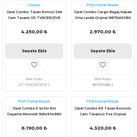
Görpar
PSA Orjinal Mopar
Opel Combo Tavan Konsol Seti
Opel Combo Cargo Bagaj Kapak
Cam Tavanlı GP.TVNCERCEVE
Orta Lastik Orijinal 9817465080
4.250,00 ₺
2.970,00 ₺
Sepete Ekle
Sepete Ekle
Stok Kodu
Stok Kodu
GP.TVNCERCEVE-2
9817465080-2
PSA Orjinal Mopar
PSA Orjinal Mopar
Opel Combo E Şoför Kol
Opel Combo K9 Tavan Konsolu
Dayama Mesnedi 1684934980
Cam Tavansız Psa Orijinal
98172913BJ
6.190,00 ₺
4.320,00 ₺