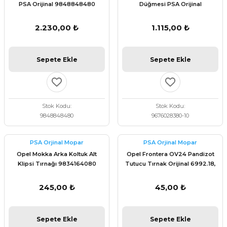
PSA Orijinal 9848848480
Düğmesi PSA Orijinal
9676028380
2.230,00 ₺
1.115,00 ₺
Sepete Ekle
Sepete Ekle
Stok Kodu
Stok Kodu
9848848480
9676028380-10
PSA Orjinal Mopar
PSA Orjinal Mopar
Opel Mokka Arka Koltuk Alt
Opel Frontera OV24 Pandizot
Klipsi Tırnağı 9834164080
Tutucu Tırnak Orijinal 6992.18,
7903077159
245,00 ₺
45,00 ₺
Sepete Ekle
Sepete Ekle