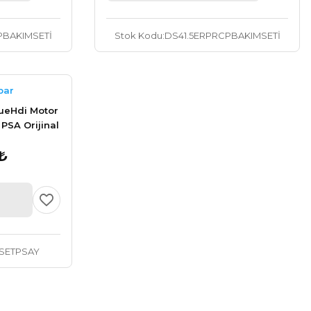
PBAKIMSETİ
Stok Kodu
DS41.5ERPRCPBAKIMSETİ
par
lueHdi Motor
 PSA Orijinal
₺
SETPSAY