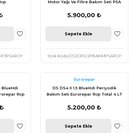
Rcp
Motor Yağı Ve Filtre Bakım Seti PSA
Orijinal
₺
5.900,00 ₺
Sepete Ekle
M1.5PSARCP
Stok Kodu
DS3CRS1.2PBAKIMPSARCP
Eurorepar
5 BlueHdi
DS DS4 II 1.5 BlueHdi Periyodik
urorepar Rcp
Bakım Seti Eurorepar Rcp Total 4 LT
 ₺
5.200,00 ₺
Sepete Ekle