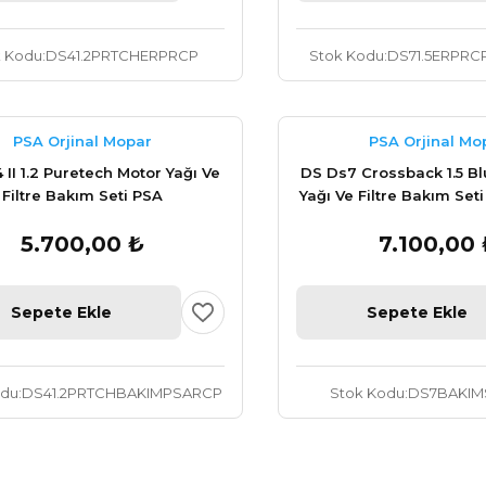
k Kodu
DS41.2PRTCHERPRCP
Stok Kodu
DS71.5ERPRC
PSA Orjinal Mopar
PSA Orjinal Mo
II 1.2 Puretech Motor Yağı Ve
DS Ds7 Crossback 1.5 B
Filtre Bakım Seti PSA
Yağı Ve Filtre Bakım Seti
5.700,00 ₺
7.100,00 
Sepete Ekle
Sepete Ekle
odu
DS41.2PRTCHBAKIMPSARCP
Stok Kodu
DS7BAKIM