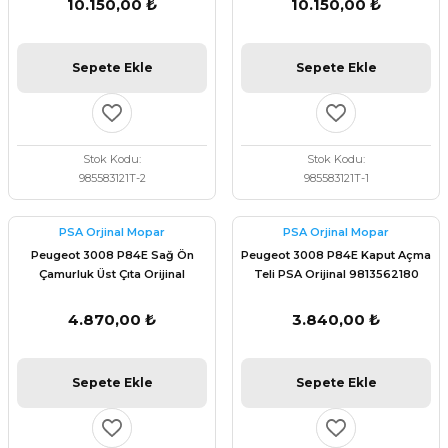
10.150,00 ₺
10.150,00 ₺
Sepete Ekle
Sepete Ekle
Stok Kodu
Stok Kodu
985583121T-2
985583121T-1
PSA Orjinal Mopar
PSA Orjinal Mopar
Peugeot 3008 P84E Sağ Ön
Peugeot 3008 P84E Kaput Açma
Çamurluk Üst Çıta Orijinal
Teli PSA Orijinal 9813562180
98142289DX
4.870,00 ₺
3.840,00 ₺
Sepete Ekle
Sepete Ekle