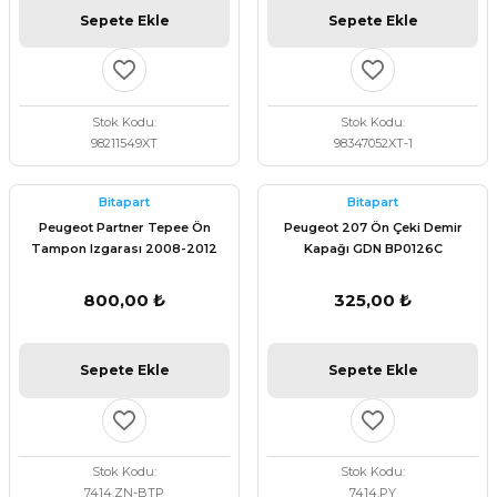
Sepete Ekle
Sepete Ekle
Stok Kodu
Stok Kodu
98211549XT
98347052XT-1
Bitapart
Bitapart
Peugeot Partner Tepee Ön
Peugeot 207 Ön Çeki Demir
Tampon Izgarası 2008-2012
Kapağı GDN BP0126C
BITAPART BPE309003
800,00 ₺
325,00 ₺
Sepete Ekle
Sepete Ekle
Stok Kodu
Stok Kodu
7414.ZN-BTP
7414.PY