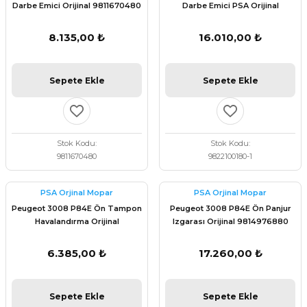
Darbe Emici Orijinal 9811670480
Darbe Emici PSA Orijinal
9822100180
8.135,00 ₺
16.010,00 ₺
Sepete Ekle
Sepete Ekle
Stok Kodu
Stok Kodu
9811670480
9822100180-1
PSA Orjinal Mopar
PSA Orjinal Mopar
Peugeot 3008 P84E Ön Tampon
Peugeot 3008 P84E Ön Panjur
Havalandırma Orijinal
Izgarası Orijinal 9814976880
9811359480
6.385,00 ₺
17.260,00 ₺
Sepete Ekle
Sepete Ekle