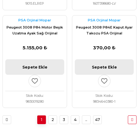
9015.ELREP
1607398680-LV
PSA Orjinal Mopar
PSA Orjinal Mopar
Peugeot 3008 P84 Motor Beşik
Peugeot 3008 P84E Kaput Ayar
Uzatma Ayak Sağ Orijinal
Takozu PSA Orijinal
9830019280
9834640380
5.155,00 ₺
370,00 ₺
Sepete Ekle
Sepete Ekle
Stok Kodu
Stok Kodu
9830019280
9834640380-1
1
2
3
4
..
47