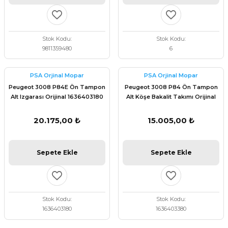
Stok Kodu
Stok Kodu
9811359480
6
PSA Orjinal Mopar
PSA Orjinal Mopar
Peugeot 3008 P84E Ön Tampon
Peugeot 3008 P84 Ön Tampon
Alt Izgarası Orijinal 1636403180
Alt Köşe Bakalit Takımı Orijinal
1636403380
20.175,00 ₺
15.005,00 ₺
Sepete Ekle
Sepete Ekle
Stok Kodu
Stok Kodu
1636403180
1636403380