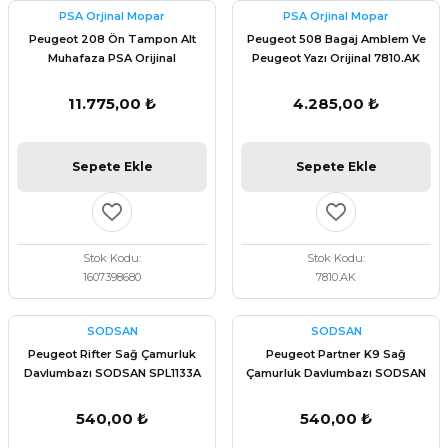
PSA Orjinal Mopar
PSA Orjinal Mopar
Peugeot 208 Ön Tampon Alt
Peugeot 508 Bagaj Amblem Ve
Muhafaza PSA Orijinal
Peugeot Yazı Orijinal 7810.AK
1607398680
11.775,00 ₺
4.285,00 ₺
Sepete Ekle
Sepete Ekle
Stok Kodu
Stok Kodu
1607398680
7810.AK
SODSAN
SODSAN
Peugeot Rifter Sağ Çamurluk
Peugeot Partner K9 Sağ
Davlumbazı SODSAN SPL1133A
Çamurluk Davlumbazı SODSAN
SPL1133A
540,00 ₺
540,00 ₺