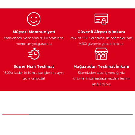
Egzoz Sistemi
Periyodik Bakım
Fren Diskleri
Müşteri Memnuniyeti
Güvenli Alışveriş İmkanı
Satış öncesi ve sonrası %100 oranında
256 Bit SSL Sertifikası ile ödemelerinizi
memnuniyet garantisi
%100 güvenle yapabilirsiniz
Ateşleme Sistemi
Elektronik Güç
Araç Farları
Araç Yağları
Süper Hızlı Teslimat
Mağazadan Teslimat İmkanı
16:00’a kadar ki tüm siparişleriniz aynı
Sitemizden sipariş verdiğiniz
gün kargoda!
ürünlerinizi mağazamızdan teslim
alabilirsiniz
Yedek Parça
Müşteri Hizmetleri
0 (312) 385 20 00