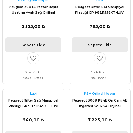
PSA Orjinal Mopar
Luvi
 Fren Teli
 Fren Teli
elezon - Gaz Fren Teli
Peugeot 308 P5 Motor Beşik
Peugeot Rifter Sol Marşpiyel
a Takım- Aks - Fren - Direksiyon
Uzatma Ayak Sağ Orijinal
Plastiği GP.98211558XT-LUVI
ıman Takozu - Amortisör -
9830019280
adyatör ve Kalorifer Hortumu -
 Fren Teli
adyatör ve Kalorifer Hortumu -
adyatör ve Kalorifer Hortumu -
5.155,00 ₺
795,00 ₺
adyatör ve Kalorifer Hortumu -
briyaj - Volan - Vites Kolu+Teli
briyaj - Volan - Vites Kolu+Teli
briyaj - Volan - Vites Kolu+Teli
Sepete Ekle
Sepete Ekle
ör - Turbo Borusu - Egr - Hava
briyaj - Volan - Vites Kolu+Teli
ör - Turbo Borusu - Egr - Hava
ör - Turbo Borusu - Egr - Hava
Borusu+Egzoz
Borusu+Egzoz
Borusu+Egzoz
Stok Kodu
Stok Kodu
ör - Turbo Borusu - Egr - Hava
9830019280-1
98211558XT
 - Şamandıra - Yakıt Hortumu
Borusu+Egzoz
 - Şamandıra - Yakıt Hortumu
 - Şamandıra - Yakıt Hortumu
Luvi
PSA Orjinal Mopar
 - Şamandıra - Yakıt Hortumu
Peugeot Rifter Sağ Marşpiyel
Peugeot 3008 P84E Ön Cam Alt
Plastiği GP.98211549XT-LUVI
Izgarası Sol PSA Orijinal
98347052XT
640,00 ₺
7.225,00 ₺