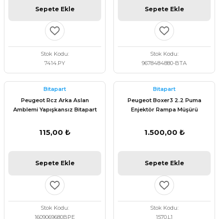
Sepete Ekle
Sepete Ekle
Stok Kodu
Stok Kodu
7414.PY
9678484880-BTA
Bitapart
Bitapart
Peugeot Rcz Arka Aslan
Peugeot Boxer3 2.2 Puma
Amblemi Yapışkansız Bitapart
Enjektör Rampa Müşürü
1609069680
BITAPART BPE379054
115,00 ₺
1.500,00 ₺
Sepete Ekle
Sepete Ekle
Stok Kodu
Stok Kodu
1609069680BPE
1570.L1