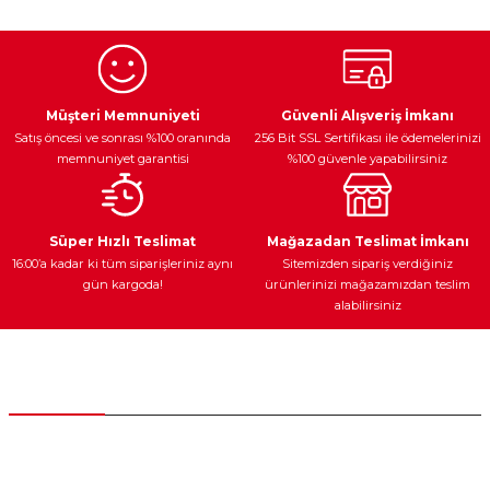
Egzoz Sistemi
Periyodik Bakım
Fren Diskleri
Müşteri Memnuniyeti
Güvenli Alışveriş İmkanı
Satış öncesi ve sonrası %100 oranında
256 Bit SSL Sertifikası ile ödemelerinizi
memnuniyet garantisi
%100 güvenle yapabilirsiniz
Ateşleme Sistemi
Elektronik Güç
Araç Farları
Araç Yağları
Süper Hızlı Teslimat
Mağazadan Teslimat İmkanı
16:00’a kadar ki tüm siparişleriniz aynı
Sitemizden sipariş verdiğiniz
gün kargoda!
ürünlerinizi mağazamızdan teslim
alabilirsiniz
Yedek Parça
Müşteri Hizmetleri
0 (312) 385 20 00