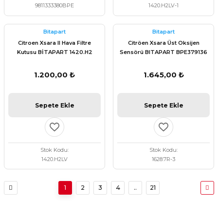
9811333380BPE
1420.H2LV-1
Bitapart
Bitapart
Citroen Xsara II Hava Filtre
Citröen Xsara Üst Oksijen
Kutusu BİTAPART 1420.H2
Sensörü BITAPART BPE379136
1.200,00 ₺
1.645,00 ₺
Sepete Ekle
Sepete Ekle
Stok Kodu
Stok Kodu
1420.H2LV
1628.7R-3
1
2
3
4
..
21