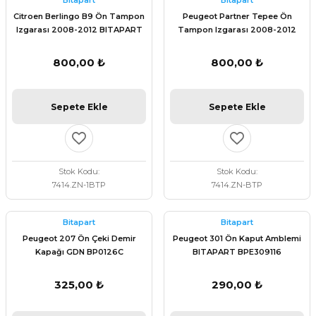
Bitapart
Bitapart
 Fren Teli
 Fren Teli
elezon - Gaz Fren Teli
Citroen Berlingo B9 Ön Tampon
Peugeot Partner Tepee Ön
a Takım- Aks - Fren - Direksiyon
Izgarası 2008-2012 BITAPART
Tampon Izgarası 2008-2012
ıman Takozu - Amortisör -
BPE309003
BITAPART BPE309003
adyatör ve Kalorifer Hortumu -
 Fren Teli
adyatör ve Kalorifer Hortumu -
adyatör ve Kalorifer Hortumu -
800,00 ₺
800,00 ₺
adyatör ve Kalorifer Hortumu -
briyaj - Volan - Vites Kolu+Teli
briyaj - Volan - Vites Kolu+Teli
briyaj - Volan - Vites Kolu+Teli
Sepete Ekle
Sepete Ekle
ör - Turbo Borusu - Egr - Hava
briyaj - Volan - Vites Kolu+Teli
ör - Turbo Borusu - Egr - Hava
ör - Turbo Borusu - Egr - Hava
Borusu+Egzoz
Borusu+Egzoz
Borusu+Egzoz
Stok Kodu
Stok Kodu
ör - Turbo Borusu - Egr - Hava
7414.ZN-1BTP
7414.ZN-BTP
 - Şamandıra - Yakıt Hortumu
Borusu+Egzoz
 - Şamandıra - Yakıt Hortumu
 - Şamandıra - Yakıt Hortumu
Bitapart
Bitapart
 - Şamandıra - Yakıt Hortumu
Peugeot 207 Ön Çeki Demir
Peugeot 301 Ön Kaput Amblemi
Kapağı GDN BP0126C
BITAPART BPE309116
325,00 ₺
290,00 ₺