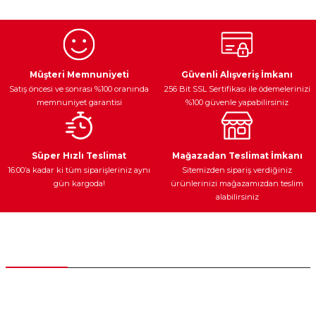
Egzoz Sistemi
Periyodik Bakım
Fren Diskleri
Müşteri Memnuniyeti
Güvenli Alışveriş İmkanı
Satış öncesi ve sonrası %100 oranında
256 Bit SSL Sertifikası ile ödemelerinizi
memnuniyet garantisi
%100 güvenle yapabilirsiniz
Ateşleme Sistemi
Elektronik Güç
Araç Farları
Araç Yağları
Süper Hızlı Teslimat
Mağazadan Teslimat İmkanı
16:00’a kadar ki tüm siparişleriniz aynı
Sitemizden sipariş verdiğiniz
gün kargoda!
ürünlerinizi mağazamızdan teslim
alabilirsiniz
Yedek Parça
Müşteri Hizmetleri
0 (312) 385 20 00