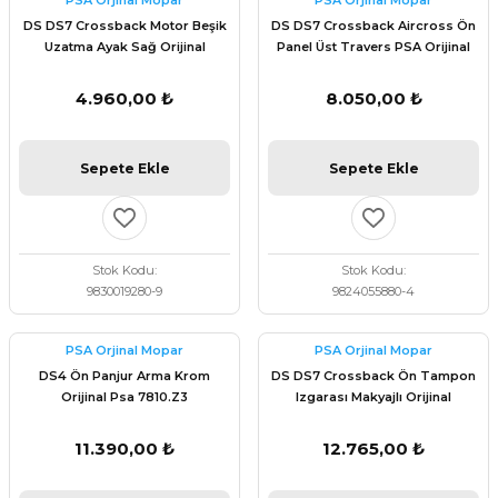
PSA Orjinal Mopar
PSA Orjinal Mopar
 Fren Teli
 Fren Teli
elezon - Gaz Fren Teli
DS DS7 Crossback Motor Beşik
DS DS7 Crossback Aircross Ön
a Takım- Aks - Fren - Direksiyon
Uzatma Ayak Sağ Orijinal
Panel Üst Travers PSA Orijinal
ıman Takozu - Amortisör -
9830019280
9824055880
adyatör ve Kalorifer Hortumu -
 Fren Teli
adyatör ve Kalorifer Hortumu -
adyatör ve Kalorifer Hortumu -
4.960,00 ₺
8.050,00 ₺
adyatör ve Kalorifer Hortumu -
briyaj - Volan - Vites Kolu+Teli
briyaj - Volan - Vites Kolu+Teli
briyaj - Volan - Vites Kolu+Teli
Sepete Ekle
Sepete Ekle
ör - Turbo Borusu - Egr - Hava
briyaj - Volan - Vites Kolu+Teli
ör - Turbo Borusu - Egr - Hava
ör - Turbo Borusu - Egr - Hava
Borusu+Egzoz
Borusu+Egzoz
Borusu+Egzoz
Stok Kodu
Stok Kodu
ör - Turbo Borusu - Egr - Hava
9830019280-9
9824055880-4
 - Şamandıra - Yakıt Hortumu
Borusu+Egzoz
 - Şamandıra - Yakıt Hortumu
 - Şamandıra - Yakıt Hortumu
PSA Orjinal Mopar
PSA Orjinal Mopar
 - Şamandıra - Yakıt Hortumu
DS4 Ön Panjur Arma Krom
DS DS7 Crossback Ön Tampon
Orijinal Psa 7810.Z3
Izgarası Makyajlı Orijinal
98417113XY
11.390,00 ₺
12.765,00 ₺