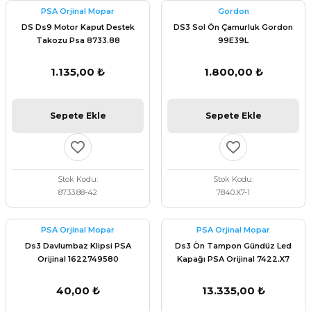
PSA Orjinal Mopar
Gordon
DS Ds9 Motor Kaput Destek
DS3 Sol Ön Çamurluk Gordon
Takozu Psa 8733.88
99E39L
1.135,00 ₺
1.800,00 ₺
Sepete Ekle
Sepete Ekle
Stok Kodu
Stok Kodu
8733.88-42
7840.X7-1
PSA Orjinal Mopar
PSA Orjinal Mopar
Ds3 Davlumbaz Klipsi PSA
Ds3 Ön Tampon Gündüz Led
Orijinal 1622749580
Kapağı PSA Orijinal 7422.X7
40,00 ₺
13.335,00 ₺