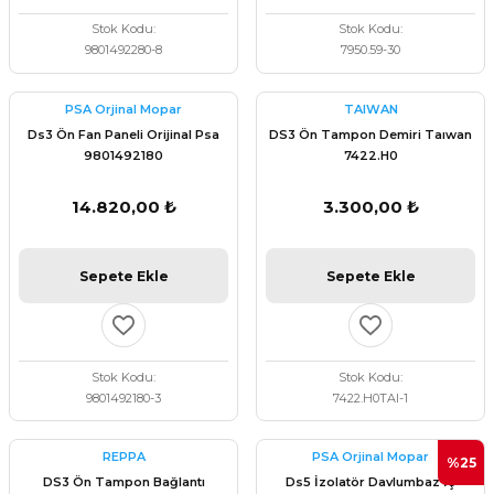
Stok Kodu
Stok Kodu
9801492280-8
7950.59-30
PSA Orjinal Mopar
TAIWAN
Ds3 Ön Fan Paneli Orijinal Psa
DS3 Ön Tampon Demiri Taıwan
9801492180
7422.H0
14.820,00 ₺
3.300,00 ₺
Sepete Ekle
Sepete Ekle
Stok Kodu
Stok Kodu
9801492180-3
7422.H0TAI-1
REPPA
PSA Orjinal Mopar
%25
DS3 Ön Tampon Bağlantı
Ds5 İzolatör Davlumbaz İç