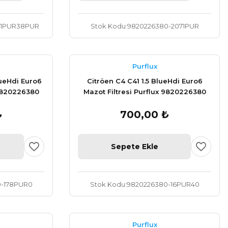
21PUR38PUR
Stok Kodu
9820226380-2071PUR
Purflux
lueHdi Euro6
Citröen C4 C41 1.5 BlueHdi Euro6
 9820226380
Mazot Filtresi Purflux 9820226380
₺
700,00 ₺
Sepete Ekle
-178PUR0
Stok Kodu
9820226380-16PUR40
Purflux