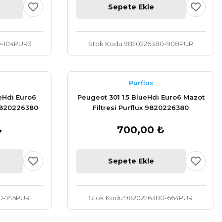
Sepete Ekle
-104PUR3
Stok Kodu
9820226380-908PUR
Purflux
eHdi Euro6
Peugeot 301 1.5 BlueHdi Euro6 Mazot
 9820226380
Filtresi Purflux 9820226380
₺
700,00 ₺
Sepete Ekle
0-745PUR
Stok Kodu
9820226380-664PUR