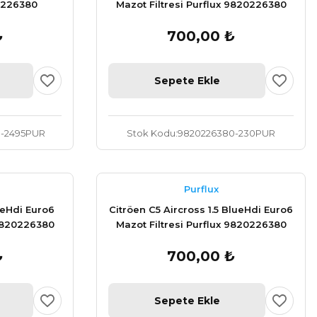
20226380
Mazot Filtresi Purflux 9820226380
₺
700,00 ₺
Sepete Ekle
-2495PUR
Stok Kodu
9820226380-230PUR
Purflux
ueHdi Euro6
Citröen C5 Aircross 1.5 BlueHdi Euro6
 9820226380
Mazot Filtresi Purflux 9820226380
₺
700,00 ₺
Sepete Ekle