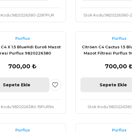
 Kodu
9820226380-2287PUR
Stok Kodu
9820226380-
Purflux
Purflux
 C4 X 1.5 BlueHdi Euro6 Mazot
Citröen C4 Cactus 1.5 B
ltresi Purflux 9820226380
Mazot Filtresi Purflux
700,00 ₺
700,00 
Sepete Ekle
Sepete Ekle
 Kodu
9820226380-19PUR94
Stok Kodu
9820226380
Purflux
Purflux