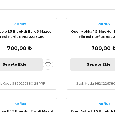
Purflux
Purflux
oblo 1.5 BlueHdi Euro6 Mazot
Opel Mokka 1.5 BlueHdi
ltresi Purflux 9820226380
Filtresi Purflux 98
700,00 ₺
700,00 
Sepete Ekle
Sepete Ekle
k Kodu
9820226380-28PRF
Stok Kodu
9820226380
Purflux
Purflux
rsa F 1.5 BlueHdi Euro6 Mazot
Opel Astra L 1.5 BlueHdi