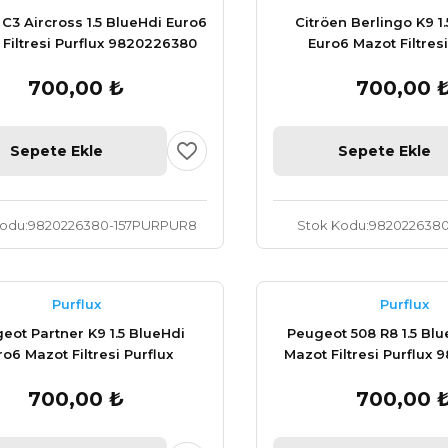
 C3 Aircross 1.5 BlueHdi Euro6
Citröen Berlingo K9 1
Filtresi Purflux 9820226380
Euro6 Mazot Filtresi
982022638
700,00 ₺
700,00 
Sepete Ekle
Sepete Ekle
Kodu
9820226380-157PURPUR8
Stok Kodu
9820226380
Purflux
Purflux
eot Partner K9 1.5 BlueHdi
Peugeot 508 R8 1.5 Bl
ro6 Mazot Filtresi Purflux
Mazot Filtresi Purflux
9820226380
700,00 ₺
700,00 