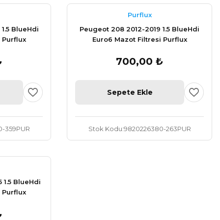
Purflux
1.5 BlueHdi
Peugeot 208 2012-2019 1.5 BlueHdi
 Purflux
Euro6 Mazot Filtresi Purflux
0
9820226380
₺
700,00 ₺
Sepete Ekle
0-359PUR
Stok Kodu
9820226380-263PUR
 1.5 BlueHdi
 Purflux
0
₺