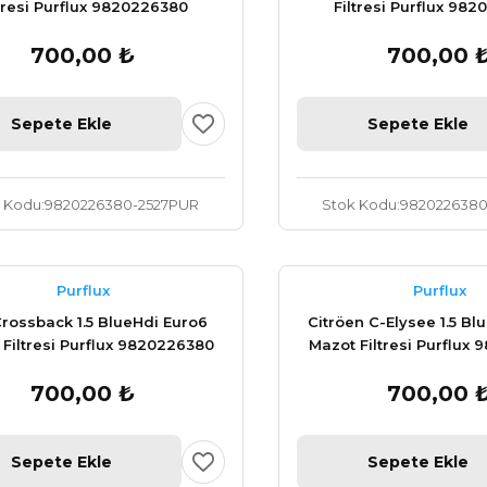
ltresi Purflux 9820226380
Filtresi Purflux 98
700,00 ₺
700,00 
Sepete Ekle
Sepete Ekle
 Kodu
9820226380-2527PUR
Stok Kodu
9820226380
Purflux
Purflux
rossback 1.5 BlueHdi Euro6
Citröen C-Elysee 1.5 Bl
Filtresi Purflux 9820226380
Mazot Filtresi Purflux
700,00 ₺
700,00 
Sepete Ekle
Sepete Ekle