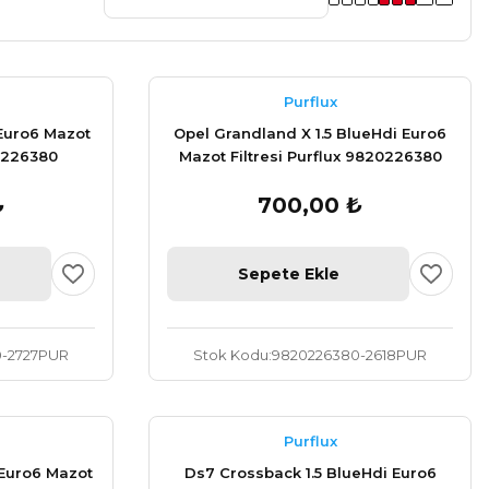
Purflux
 Euro6 Mazot
Opel Grandland X 1.5 BlueHdi Euro6
20226380
Mazot Filtresi Purflux 9820226380
₺
700,00 ₺
Sepete Ekle
-2727PUR
Stok Kodu
9820226380-2618PUR
Purflux
 Euro6 Mazot
Ds7 Crossback 1.5 BlueHdi Euro6