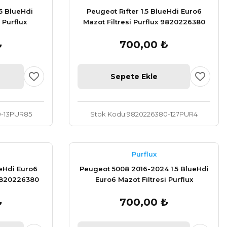
.5 BlueHdi
Peugeot Rıfter 1.5 BlueHdi Euro6
 Purflux
Mazot Filtresi Purflux 9820226380
0
₺
700,00 ₺
Sepete Ekle
-13PUR85
Stok Kodu
9820226380-127PUR4
Purflux
ueHdi Euro6
Peugeot 5008 2016-2024 1.5 BlueHdi
 9820226380
Euro6 Mazot Filtresi Purflux
9820226380
₺
700,00 ₺