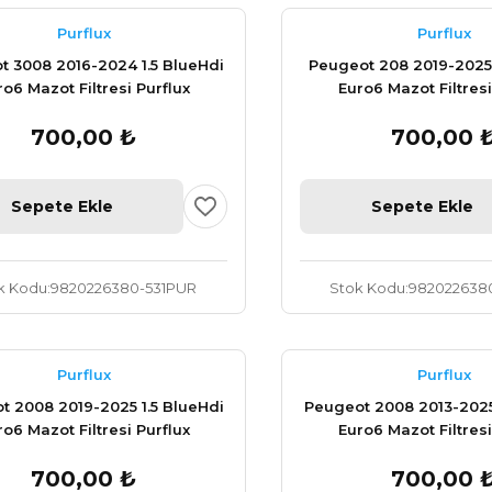
Purflux
Purflux
t 3008 2016-2024 1.5 BlueHdi
Peugeot 208 2019-2025 
ro6 Mazot Filtresi Purflux
Euro6 Mazot Filtresi
9820226380
982022638
700,00 ₺
700,00 
Sepete Ekle
Sepete Ekle
k Kodu
9820226380-531PUR
Stok Kodu
982022638
Purflux
Purflux
t 2008 2019-2025 1.5 BlueHdi
Peugeot 2008 2013-2025
ro6 Mazot Filtresi Purflux
Euro6 Mazot Filtresi
9820226380
982022638
700,00 ₺
700,00 