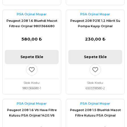
PSA Orjinal Mopar
PSA Orjinal Mopar
Peugeot 208 1.6 Bluehdi Mazot
Peugeot 208 P21E 1.2 Hibrit Su
Filtresi Orijinal 9801366680
Pompa Kayışı Orijinal
6503318580
580,00 ₺
230,00 ₺
Sepete Ekle
Sepete Ekle
Stok Kodu
Stok Kodu
9801366680-1
6503318580-2
PSA Orjinal Mopar
PSA Orjinal Mopar
Peugeot 208 1.6 Vti Hava Filtre
Peugeot 208 1.5 BlueHdı Mazot
Kutusu PSA Orijinal 1420.V6
Filtre Kutusu PSA Orijinal
9816182880