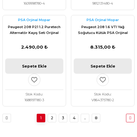
1609998780-4
9812131480-4
PSA Orjinal Mopar
PSA Orjinal Mopar
Peugeot 208 P21 1.2 Puretech
Peugeot 208 1.6 VTI Yağ
Alternatör Kayış Seti Orijinal
Soğutucu Kütük PSA Orijinal
1688197180
V864375780
2.490,00 ₺
8.315,00 ₺
Sepete Ekle
Sepete Ekle
Stok Kodu
Stok Kodu
1688197180-3
V864375780-2
1
2
3
4
..
8