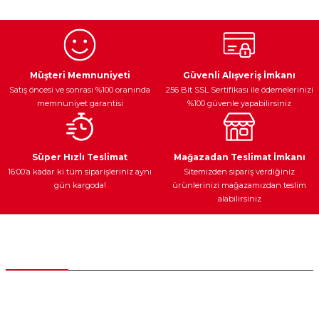
Egzoz Sistemi
Periyodik Bakım
Fren Diskleri
Müşteri Memnuniyeti
Güvenli Alışveriş İmkanı
Satış öncesi ve sonrası %100 oranında
256 Bit SSL Sertifikası ile ödemelerinizi
memnuniyet garantisi
%100 güvenle yapabilirsiniz
Ateşleme Sistemi
Elektronik Güç
Araç Farları
Araç Yağları
Süper Hızlı Teslimat
Mağazadan Teslimat İmkanı
16:00’a kadar ki tüm siparişleriniz aynı
Sitemizden sipariş verdiğiniz
gün kargoda!
ürünlerinizi mağazamızdan teslim
alabilirsiniz
Yedek Parça
Müşteri Hizmetleri
0 (312) 385 20 00