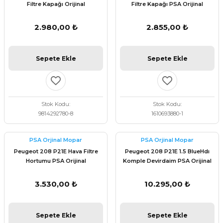
Filtre Kapağı Orijinal
Filtre Kapağı PSA Orijinal
9814292780
1610693880
2.980,00 ₺
2.855,00 ₺
Sepete Ekle
Sepete Ekle
Stok Kodu
Stok Kodu
9814292780-8
1610693880-1
PSA Orjinal Mopar
PSA Orjinal Mopar
Peugeot 208 P21E Hava Filtre
Peugeot 208 P21E 1.5 BlueHdı
Hortumu PSA Orijinal
Komple Devirdaim PSA Orijinal
9810921180
9836834880
3.530,00 ₺
10.295,00 ₺
Sepete Ekle
Sepete Ekle