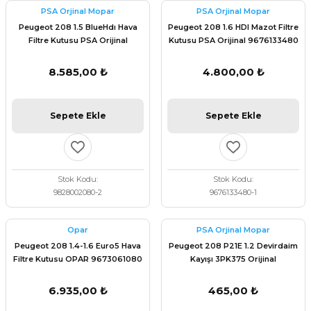
PSA Orjinal Mopar
PSA Orjinal Mopar
Peugeot 208 1.5 BlueHdı Hava
Peugeot 208 1.6 HDI Mazot Filtre
Filtre Kutusu PSA Orijinal
Kutusu PSA Orijinal 9676133480
9828002080
8.585,00 ₺
4.800,00 ₺
Sepete Ekle
Sepete Ekle
Stok Kodu
Stok Kodu
9828002080-2
9676133480-1
Opar
PSA Orjinal Mopar
Peugeot 208 1.4-1.6 Euro5 Hava
Peugeot 208 P21E 1.2 Devirdaim
Filtre Kutusu OPAR 9673061080
Kayışı 3PK375 Orijinal
1692660480
6.935,00 ₺
465,00 ₺