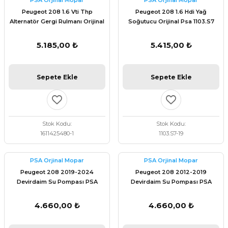
PSA Orjinal Mopar
PSA Orjinal Mopar
 Fren Teli
 Fren Teli
elezon - Gaz Fren Teli
Peugeot 208 1.6 Vti Thp
Peugeot 208 1.6 Hdi Yağ
a Takım- Aks - Fren - Direksiyon
Alternatör Gergi Rulmanı Orijinal
Soğutucu Orijinal Psa 1103.S7
ıman Takozu - Amortisör -
1611425480
adyatör ve Kalorifer Hortumu -
 Fren Teli
adyatör ve Kalorifer Hortumu -
adyatör ve Kalorifer Hortumu -
5.185,00 ₺
5.415,00 ₺
adyatör ve Kalorifer Hortumu -
briyaj - Volan - Vites Kolu+Teli
briyaj - Volan - Vites Kolu+Teli
briyaj - Volan - Vites Kolu+Teli
Sepete Ekle
Sepete Ekle
ör - Turbo Borusu - Egr - Hava
briyaj - Volan - Vites Kolu+Teli
ör - Turbo Borusu - Egr - Hava
ör - Turbo Borusu - Egr - Hava
Borusu+Egzoz
Borusu+Egzoz
Borusu+Egzoz
Stok Kodu
Stok Kodu
ör - Turbo Borusu - Egr - Hava
1611425480-1
1103.S7-19
 - Şamandıra - Yakıt Hortumu
Borusu+Egzoz
 - Şamandıra - Yakıt Hortumu
 - Şamandıra - Yakıt Hortumu
PSA Orjinal Mopar
PSA Orjinal Mopar
 - Şamandıra - Yakıt Hortumu
Peugeot 208 2019-2024
Peugeot 208 2012-2019
Devirdaim Su Pompası PSA
Devirdaim Su Pompası PSA
Orijinal 9846882780
Orijinal 9846882780
4.660,00 ₺
4.660,00 ₺