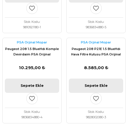
Stok Kodu
Stok Kodu
9810921180-1
9836834880-5
PSA Orjinal Mopar
PSA Orjinal Mopar
Peugeot 208 1.5 BlueHdı Komple
Peugeot 208 P21E 1.5 BlueHdı
Devirdaim PSA Orijinal
Hava Filtre Kutusu PSA Orijinal
9836834880
9828002080
10.295,00 ₺
8.585,00 ₺
Sepete Ekle
Sepete Ekle
Stok Kodu
Stok Kodu
9836834880-4
9828002080-3