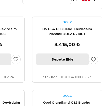
DOLZ
 Devirdaim
DS DS4 1.5 Bluehdi Devirdaim
210CT
Plastikli DOLZ N210CT
₺
3.415,00 ₺
Sepete Ekle
80DLZ-24
Stok Kodu
9836834880DLZ-23
DOLZ
di Devirdaim
Opel Grandland X 1.5 Bluehdi