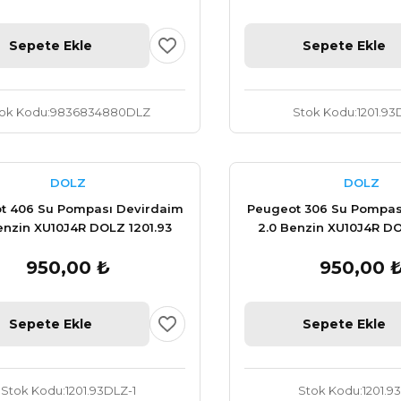
Sepete Ekle
Sepete Ekle
ok Kodu
9836834880DLZ
Stok Kodu
1201.93
DOLZ
DOLZ
t 406 Su Pompası Devirdaim
Peugeot 306 Su Pompas
enzin XU10J4R DOLZ 1201.93
2.0 Benzin XU10J4R DO
950,00 ₺
950,00 
Sepete Ekle
Sepete Ekle
Stok Kodu
1201.93DLZ-1
Stok Kodu
1201.9