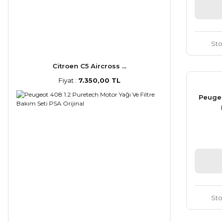
St
Citroen C5 Aircross ...
Fiyat :
7.350,00 TL
Peugeo
St