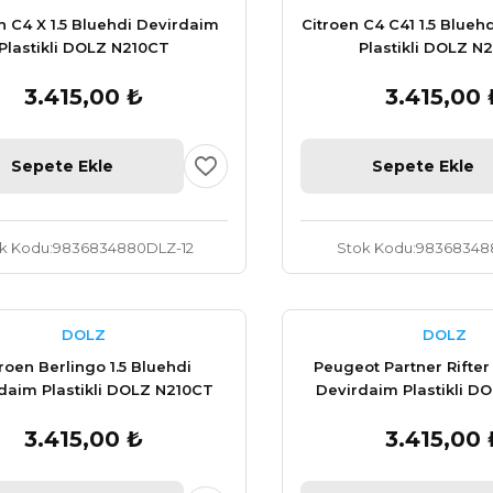
n C4 X 1.5 Bluehdi Devirdaim
Citroen C4 C41 1.5 Blueh
Plastikli DOLZ N210CT
Plastikli DOLZ N
3.415,00 ₺
3.415,00 
Sepete Ekle
Sepete Ekle
k Kodu
9836834880DLZ-12
Stok Kodu
983683488
DOLZ
DOLZ
roen Berlingo 1.5 Bluehdi
Peugeot Partner Rifter 
daim Plastikli DOLZ N210CT
Devirdaim Plastikli D
3.415,00 ₺
3.415,00 