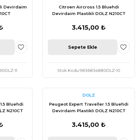
di Devirdaim
Citroen Aircross 1.5 Bluehdi
210CT
Devirdaim Plastikli DOLZ N210CT
₺
3.415,00 ₺
Sepete Ekle
0DLZ-11
Stok Kodu
9836834880DLZ-10
DOLZ
1.5 Bluehdi
Peugeot Expert Traveller 1.5 Bluehdi
OLZ N210CT
Devirdaim Plastikli DOLZ N210CT
₺
3.415,00 ₺