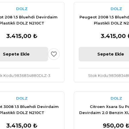
DOLZ
DOLZ
t 208 1.5 Bluehdi Devirdaim
Peugeot 2008 1.5 Blueh
Plastikli DOLZ N210CT
Plastikli DOLZ N
3.415,00 ₺
3.415,00 
Sepete Ekle
Sepete Ekle
ok Kodu
9836834880DLZ-3
Stok Kodu
98368348
DOLZ
DOLZ
t 3008 1.5 Bluehdi Devirdaim
Citroen Xsara Su 
Plastikli DOLZ N210CT
Devirdaim 2.0 Benzin X
1201.93
3.415,00 ₺
950,00 