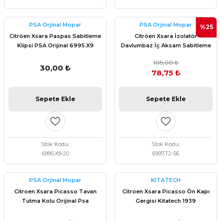
PSA Orjinal Mopar
PSA Orjinal Mopar
%25
Citröen Xsara Paspas Sabitleme
Citröen Xsara İzolatör
Klipsi PSA Orijinal 6995.X9
Davlumbaz İç Aksam Sabitleme
Klips PSA Orijinal 6997.T2
105,00 ₺
30,00 ₺
78,75 ₺
Sepete Ekle
Sepete Ekle
Stok Kodu
Stok Kodu
6995.X9-20
6997.T2-56
PSA Orjinal Mopar
KITATECH
Citroen Xsara Picasso Tavan
Citroen Xsara Picasso Ön Kapı
Tutma Kolu Orijinal Psa
Gergisi Kitatech 1939