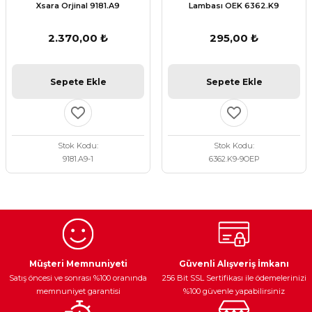
Xsara Orjinal 9181.A9
Lambası OEK 6362.K9
2.370,00 ₺
295,00 ₺
Sepete Ekle
Sepete Ekle
Stok Kodu
Stok Kodu
9181.A9-1
6362.K9-9OEP
Egzoz Sistemi
Periyodik Bakım
Fren Diskleri
Müşteri Memnuniyeti
Güvenli Alışveriş İmkanı
Satış öncesi ve sonrası %100 oranında
256 Bit SSL Sertifikası ile ödemelerinizi
memnuniyet garantisi
%100 güvenle yapabilirsiniz