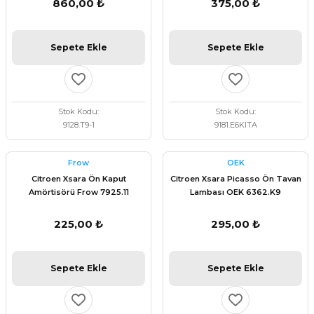
860,00 ₺
375,00 ₺
Sepete Ekle
Sepete Ekle
Stok Kodu
Stok Kodu
9128.T9-1
9181.E6KITA
Frow
OEK
Citroen Xsara Ön Kaput
Citroen Xsara Picasso Ön Tavan
Amörtisörü Frow 7925.11
Lambası OEK 6362.K9
225,00 ₺
295,00 ₺
Sepete Ekle
Sepete Ekle