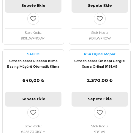
Sepete Ekle
Sepete Ekle
Stok Kodu
Stok Kodu
9101.LWFROW-1
9101.LWFROW
SAGEM
PSA Orjinal Mopar
Citroen Xsara Picasso Klima
Citroen Xsara Ön Kapı Gergisi
Basınç Müşürü Otomatik Klima
Xsara Orjinal 9181.A9
Sagem 70192
640,00 ₺
2.370,00 ₺
Sepete Ekle
Sepete Ekle
Stok Kodu
Stok Kodu
6455.Z3-31SGM
9181.A9