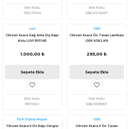
Stok Kodu
Stok Kodu
7925.11FRW
6362.K9-10OEP
Luvi
OEK
Citröen Xsara Sağ Arka Dış Kapı
Citroen Xsara Ön Tavan Lambası
Kolu LUVI 9101.N5
OEK 6362.K9
1.000,00 ₺
295,00 ₺
Sepete Ekle
Sepete Ekle
Stok Kodu
Stok Kodu
9101.N5LV
6362.K9-8OEP
PSA Orjinal Mopar
OEK
Citroen Xsara II Ön Kapı Gergisi
Citroen Xsara II Ön Tavan