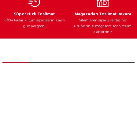
Ateşleme Sistemi
Elektronik Güç
Araç Farları
Araç Yağları
Süper Hızlı Teslimat
Mağazadan Teslimat İmkanı
16:00’a kadar ki tüm siparişleriniz aynı
Sitemizden sipariş verdiğiniz
gün kargoda!
ürünlerinizi mağazamızdan teslim
alabilirsiniz
Yedek Parça
Müşteri Hizmetleri
0 (312) 385 20 00
0554 560 06 06
İnönü Mahallesi Başkent sanayi sitesi 1763.Sok No:8 Yenimahalle /
Ankara
destek@parcagonder.com
İletişim Bilgilerimiz