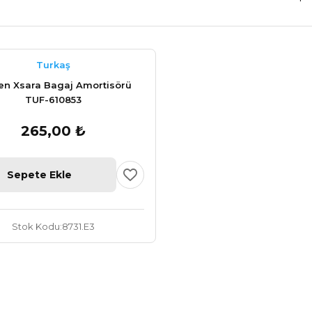
Turkaş
öen Xsara Bagaj Amortisörü
TUF-610853
265,00 ₺
Sepete Ekle
Stok Kodu
8731.E3