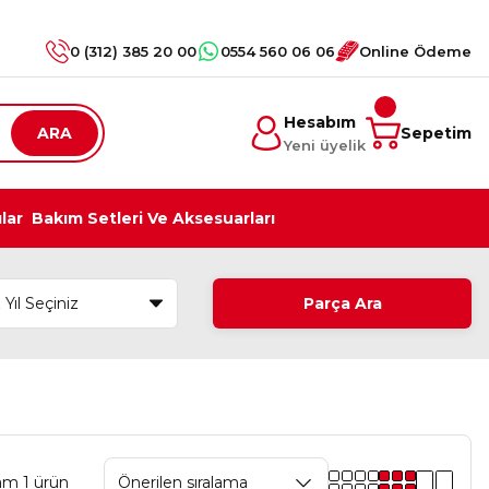
0 (312) 385 20 00
0554 560 06 06
Online Ödeme
Hesabım
ARA
Sepetim
Yeni üyelik
ılar
Bakım Setleri Ve Aksesuarları
Parça Ara
am 1 ürün