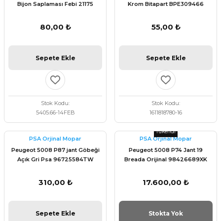
Bijon Saplaması Febi 21175
Krom Bitapart BPE309466
80,00 ₺
55,00 ₺
Sepete Ekle
Sepete Ekle
Stok Kodu
Stok Kodu
5405.66-14FEB
1611818780-16
Tükendi
PSA Orjinal Mopar
PSA Orjinal Mopar
Peugeot 5008 P87 jant Göbeği
Peugeot 5008 P74 Jant 19
Açık Gri Psa 96725584TW
Breada Orijinal 98426689XK
310,00 ₺
17.600,00 ₺
Sepete Ekle
Stokta Yok