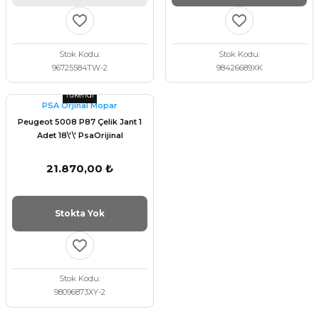
Stok Kodu
Stok Kodu
96725584TW-2
98426689XK
Tükendi
PSA Orjinal Mopar
Peugeot 5008 P87 Çelik Jant 1
Adet 18\'\' PsaOrijinal
98096873XY
21.870,00 ₺
Stokta Yok
Stok Kodu
98096873XY-2