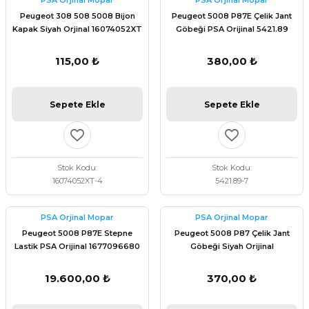
PSA Orjinal Mopar
PSA Orjinal Mopar
 Fren Teli
 Fren Teli
elezon - Gaz Fren Teli
Peugeot 308 508 5008 Bijon
Peugeot 5008 P87E Çelik Jant
a Takım- Aks - Fren - Direksiyon
Kapak Siyah Orjinal 16074052XT
Göbeği PSA Orijinal 5421.89
ıman Takozu - Amortisör -
adyatör ve Kalorifer Hortumu -
 Fren Teli
adyatör ve Kalorifer Hortumu -
adyatör ve Kalorifer Hortumu -
115,00 ₺
380,00 ₺
adyatör ve Kalorifer Hortumu -
briyaj - Volan - Vites Kolu+Teli
briyaj - Volan - Vites Kolu+Teli
briyaj - Volan - Vites Kolu+Teli
Sepete Ekle
Sepete Ekle
ör - Turbo Borusu - Egr - Hava
briyaj - Volan - Vites Kolu+Teli
ör - Turbo Borusu - Egr - Hava
ör - Turbo Borusu - Egr - Hava
Borusu+Egzoz
Borusu+Egzoz
Borusu+Egzoz
Stok Kodu
Stok Kodu
ör - Turbo Borusu - Egr - Hava
16074052XT-4
5421.89-7
 - Şamandıra - Yakıt Hortumu
Borusu+Egzoz
 - Şamandıra - Yakıt Hortumu
 - Şamandıra - Yakıt Hortumu
PSA Orjinal Mopar
PSA Orjinal Mopar
 - Şamandıra - Yakıt Hortumu
Peugeot 5008 P87E Stepne
Peugeot 5008 P87 Çelik Jant
Lastik PSA Orijinal 1677096680
Göbeği Siyah Orijinal
16080403XY
19.600,00 ₺
370,00 ₺