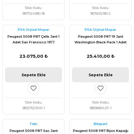
Stok Kodu
Stok Kodu
9817024580-18
9676052180-2
PSA Orjinal Mopar
PSA Orjinal Mopar
Peugeot 5008 P87 Çelik Jant 1
Peugeot 5008 P87 19 Jant
Adet San Fransisco 19\'\'
Washington Black Pack 1 Adet
98327623XW
Psa 98096854ZF
23.075,00 ₺
25.410,00 ₺
Sepete Ekle
Sepete Ekle
Stok Kodu
Stok Kodu
98327623XW-1
98096854ZF-1
Febi
Bitapart
Peugeot 5008 P87 Sac Jant
Peugeot 5008 P87 Bijon Kapağı