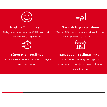
Egzoz Sistemi
Periyodik Bakım
Fren Diskleri
Müşteri Memnuniyeti
Güvenli Alışveriş İmkanı
Satış öncesi ve sonrası %100 oranında
256 Bit SSL Sertifikası ile ödemelerinizi
memnuniyet garantisi
%100 güvenle yapabilirsiniz
Ateşleme Sistemi
Elektronik Güç
Araç Farları
Araç Yağları
Süper Hızlı Teslimat
Mağazadan Teslimat İmkanı
16:00’a kadar ki tüm siparişleriniz aynı
Sitemizden sipariş verdiğiniz
gün kargoda!
ürünlerinizi mağazamızdan teslim
alabilirsiniz
Yedek Parça
Müşteri Hizmetleri
0 (312) 385 20 00