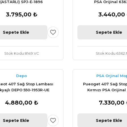
(ASTARLI) SPJ-E-1896
PSA Orijinal 636
3.795,00 ₺
3.440,00
Sepete Ekle
Sepete Ekle
Stok Kodu
8149.VC
Stok Kodu
6362.
Depo
PSA Orjinal Mo
eot 407 Sağ Stop Lambası
Pueoget 407 Sağ Sto
kyajlı DEPO 550-1953R-UE
Kırmızı PSA Orijinal
4.880,00 ₺
7.330,00
Sepete Ekle
Sepete Ekle