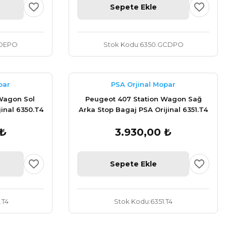
Sepete Ekle
3DEPO
Stok Kodu
6350.GCDPO
par
PSA Orjinal Mopar
Wagon Sol
Peugeot 407 Station Wagon Sağ
inal 6350.T4
Arka Stop Bagaj PSA Orijinal 6351.T4
 ₺
3.930,00 ₺
Sepete Ekle
.T4
Stok Kodu
6351.T4