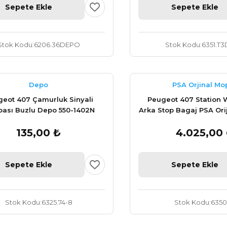
Sepete Ekle
Sepete Ekle
Stok Kodu
6206.36DEPO
Stok Kodu
6351.T
Depo
PSA Orjinal Mo
eot 407 Çamurluk Sinyali
Peugeot 407 Station 
ası Buzlu Depo 550-1402N
Arka Stop Bagaj PSA Orij
135,00 ₺
4.025,00
Sepete Ekle
Sepete Ekle
Stok Kodu
6325.74-8
Stok Kodu
6350