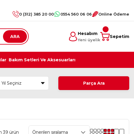
0 (312) 385 20 00
0554 560 06 06
Online Ödeme
Hesabım
ARA
Sepetim
Yeni üyelik
ılar
Bakım Setleri Ve Aksesuarları
Parça Ara
m 39 ürün