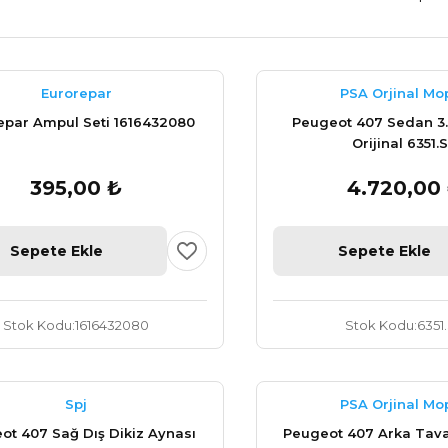
Eurorepar
PSA Orjinal Mo
epar Ampul Seti 1616432080
Peugeot 407 Sedan 3.
Orijinal 6351.
395,00 ₺
4.720,00
Sepete Ekle
Sepete Ekle
Stok Kodu
1616432080
Stok Kodu
6351
Spj
PSA Orjinal Mo
ot 407 Sağ Dış Dikiz Aynası
Peugeot 407 Arka Tav