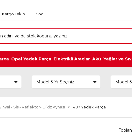
Kargo Takip
Blog
arça
Opel Yedek Parça
Elektrikli Araçlar
Akü
Yağlar ve Sıv
inyal - Sis - Reflektör- Dikiz Aynası
407 Yedek Parça
Topla