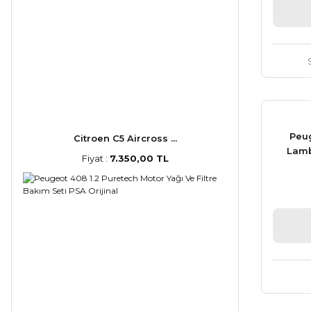
Peug
Citroen C5 Aircross ...
Lamb
Fiyat :
7.350,00 TL