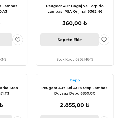
a Lambası
Peugeot 407 Bagaj ve Torpido
0.A3
Lambası PSA Orijinal 6362.N6
₺
360,00 ₺
Sepete Ekle
A3-9
Stok Kodu
6362.N6-19
Depo
Arka Stop
Peugeot 407 Sol Arka Stop Lambası
51.T3
Duysuz Depo 6350.GC
 ₺
2.855,00 ₺