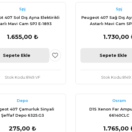
Spj
Spj
 407 Sol Dış Ayna Elektirikli
Peugeot 407 Sağ Dış Ayna
arlı Mavi Cam SPJ E-1893
Astarlı Mavi Cam SP
1.655,00 ₺
1.730,00 
Sepete Ekle
Sepete Ekle
Stok Kodu
8149.VF
Stok Kodu
8149
Depo
Osram
eot 407 Çamurluk Sinyali
D1S Xenon Far Amp
Şeffaf Depo 6325.G3
66140CLC
275,00 ₺
1.765,00 