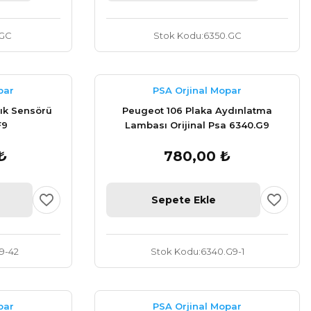
.GC
Stok Kodu
6350.GC
par
PSA Orjinal Mopar
lık Sensörü
Peugeot 106 Plaka Aydınlatma
F9
Lambası Orijinal Psa 6340.G9
₺
780,00 ₺
Sepete Ekle
9-42
Stok Kodu
6340.G9-1
par
PSA Orjinal Mopar