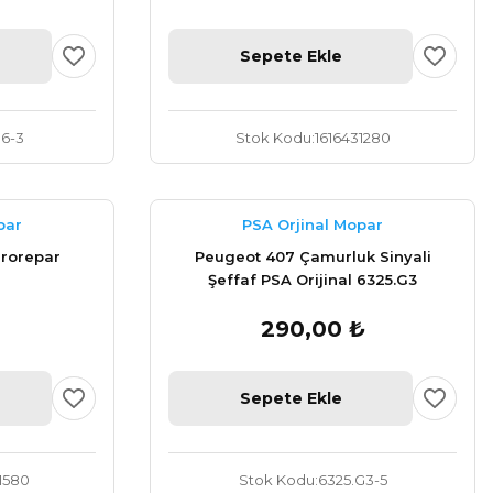
Sepete Ekle
96-3
Stok Kodu
1616431280
par
PSA Orjinal Mopar
urorepar
Peugeot 407 Çamurluk Sinyali
Şeffaf PSA Orijinal 6325.G3
290,00 ₺
Sepete Ekle
1580
Stok Kodu
6325.G3-5