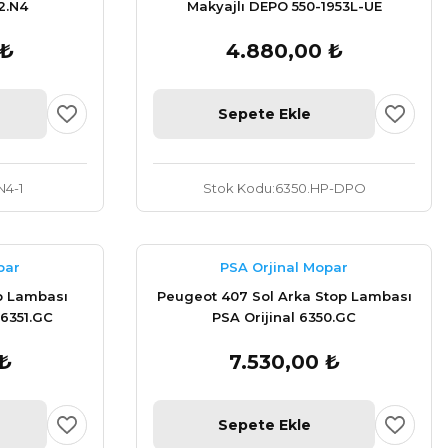
2.N4
Makyajlı DEPO 550-1953L-UE
 ₺
4.880,00 ₺
Sepete Ekle
N4-1
Stok Kodu
6350.HP-DPO
par
PSA Orjinal Mopar
p Lambası
Peugeot 407 Sol Arka Stop Lambası
 6351.GC
PSA Orijinal 6350.GC
 ₺
7.530,00 ₺
Sepete Ekle