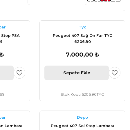
par
Tyc
 Stop PSA
Peugeot 407 Sağ Ön Far TYC
S9
6206.90
 ₺
7.000,00 ₺
Sepete Ekle
.S9
Stok Kodu
6206.90TYC
par
Depo
an Lambası
Peugeot 407 Sol Stop Lambası