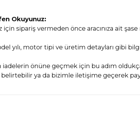
tfen Okuyunuz:
in sipariş vermeden önce aracınıza ait şase 
el yılı, motor tipi ve üretim detayları gibi bi
an iadelerin önüne geçmek için bu adım oldukç
elirtebilir ya da bizimle iletişime geçerek payl
nularda yetersiz gördüğünüz noktaları öneri formunu kullanarak tarafımız
Bu ürüne ilk yorumu siz yapın!
Yorum Yaz