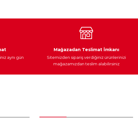
Araç Yağları
Yedek Parça
mat
Mağazadan Teslimat İmkanı
iniz aynı gün
Sitemizden sipariş verdiğiniz ürünlerinizi
mağazamızdan teslim alabilirsiniz
Alışveriş
Üyelik Sözleşmesi