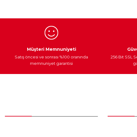
Ürün bilgilerinde hatalar bulunuyor.
Ürün fiyatı diğer sitelerden daha pahalı.
Bu ürüne benzer farklı alternatifler olmalı.
Egzoz Sistemi
Periyodik Bakım
Fren Diskleri
Müşteri Memnuniyeti
Güve
Satış öncesi ve sonrası %100 oranında
256 Bit SSL S
memnuniyet garantisi
gü
Müşteri Hizmetleri
Parça Gö
0 (312) 385 20 00
Yeni Üyelik