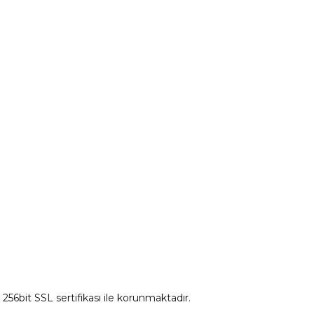
Peugeot Yedek Parça
tum
Citroen Yedek Parça
Ds Yedek Parça
z 256bit SSL sertifikası ile korunmaktadır.