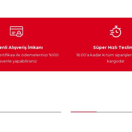
Ateşleme Sistemi
Elektronik Güç
Araç Farları
nli Alışveriş İmkanı
Süper Hızlı Tesli
ertifikası ile ödemelerinizi %100
16:00’a kadar ki tüm siparişler
venle yapabilirsiniz
kargoda!
Gönder
nder
Kategoriler
Bakım Setleri ve kombinler