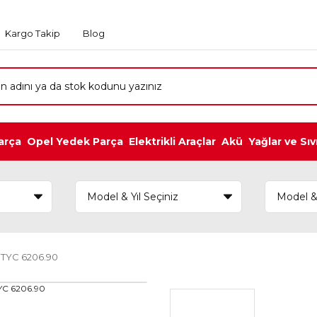
Kargo Takip
Blog
arça
Opel Yedek Parça
Elektrikli Araçlar
Akü
Yağlar ve Sıv
 TYC 6206.90