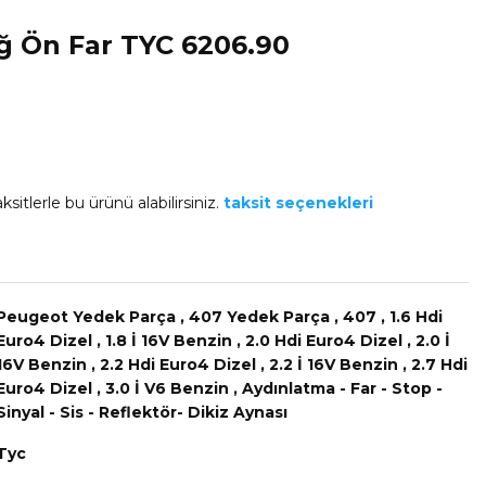
ğ Ön Far TYC 6206.90
ksitlerle bu ürünü alabilirsiniz.
taksit seçenekleri
Peugeot Yedek Parça
,
407 Yedek Parça
,
407
,
1.6 Hdi
Euro4 Dizel
,
1.8 İ 16V Benzin
,
2.0 Hdi Euro4 Dizel
,
2.0 İ
16V Benzin
,
2.2 Hdi Euro4 Dizel
,
2.2 İ 16V Benzin
,
2.7 Hdi
Euro4 Dizel
,
3.0 İ V6 Benzin
,
Aydınlatma - Far - Stop -
Sinyal - Sis - Reflektör- Dikiz Aynası
Tyc