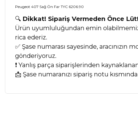
Peugeot 407 Sağ Ön Far TYC 6206.90
🔍
Dikkat! Sipariş Vermeden Önce Lü
Ürün uyumluluğundan emin olabilmemiz iç
rica ederiz.
✅ Şase numarası sayesinde, aracınızın mod
gönderiyoruz.
❗ Yanlış parça siparişlerinden kaynaklan
📩 Şase numaranızı sipariş notu kısmında b
Bu ürünün fiyat bilgisi, resim, ürün açıklamalarında ve diğer ko
Görüş ve önerileriniz için teşekkür ederiz.
Ürün resmi kalitesiz, bozuk veya görüntülenemiyor.
Ürün açıklamasında eksik bilgiler bulunuyor.