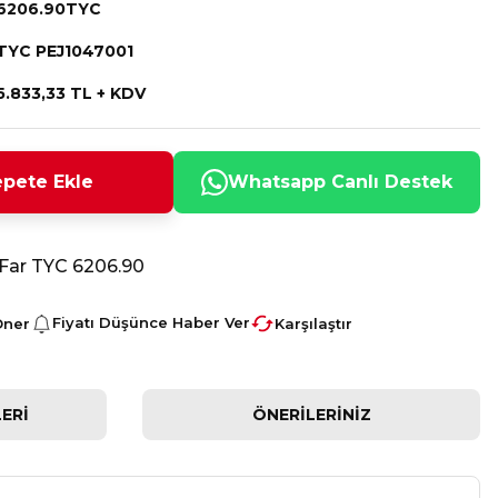
6206.90TYC
TYC PEJ1047001
5.833,33 TL + KDV
pete Ekle
Whatsapp Canlı Destek
Far TYC 6206.90
Fiyatı Düşünce Haber Ver
Öner
Karşılaştır
ERI
ÖNERILERINIZ