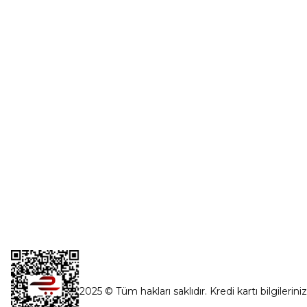
Üye Girişi
0554 560 06 06
Şifremi Unut
İnönü Mahallesi Başkent sanayi sitesi
1763.Sok No:8 Yenimahalle / Ankara
destek@parcagonder.com
İletişim Bilgilerimiz
2025 © Tüm hakları saklıdır. Kredi kartı bilgilerini