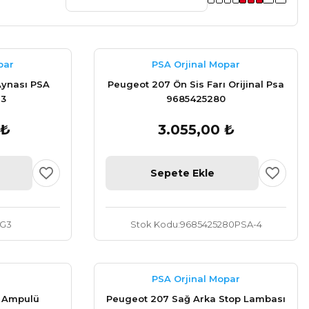
par
PSA Orjinal Mopar
Aynası PSA
Peugeot 207 Ön Sis Farı Orijinal Psa
G3
9685425280
 ₺
3.055,00 ₺
Sepete Ekle
.G3
Stok Kodu
9685425280PSA-4
PSA Orjinal Mopar
r Ampulü
Peugeot 207 Sağ Arka Stop Lambası