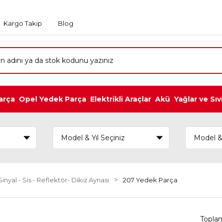
Kargo Takip
Blog
arça
Opel Yedek Parça
Elektrikli Araçlar
Akü
Yağlar ve Sıv
inyal - Sis - Reflektör- Dikiz Aynası
207 Yedek Parça
Topla