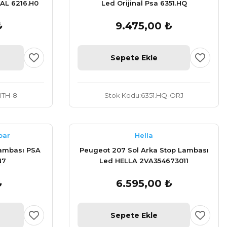
AL 6216.H0
Led Orijinal Psa 6351.HQ
₺
9.475,00 ₺
Sepete Ekle
ITH-8
Stok Kodu
6351.HQ-ORJ
par
Hella
ambası PSA
Peugeot 207 Sol Arka Stop Lambası
N7
Led HELLA 2VA354673011
₺
6.595,00 ₺
Sepete Ekle