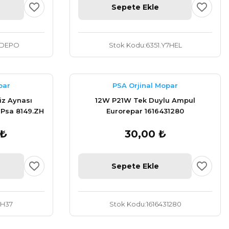
Sepete Ekle
7DEPO
Stok Kodu
6351.Y7HEL
par
PSA Orjinal Mopar
iz Aynası
12W P21W Tek Duylu Ampul
al Psa 8149.ZH
Eurorepar 1616431280
 ₺
30,00 ₺
Sepete Ekle
ZH37
Stok Kodu
1616431280