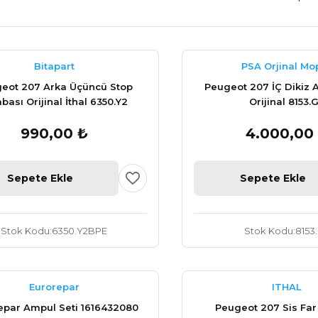
Bitapart
PSA Orjinal Mo
eot 207 Arka Üçüncü Stop
Peugeot 207 İÇ Dikiz 
ası Orijinal İthal 6350.Y2
Orijinal 8153.
990,00 ₺
4.000,00
Sepete Ekle
Sepete Ekle
Stok Kodu
6350.Y2BPE
Stok Kodu
8153
Eurorepar
ITHAL
epar Ampul Seti 1616432080
Peugeot 207 Sis Fa