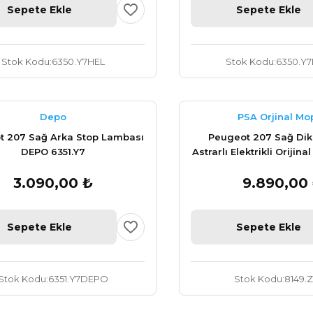
Sepete Ekle
Sepete Ekle
Stok Kodu
6350.Y7HEL
Stok Kodu
6350.Y
Depo
PSA Orjinal Mo
t 207 Sağ Arka Stop Lambası
Peugeot 207 Sağ Dik
DEPO 6351.Y7
Astrarlı Elektrikli Orijin
3.090,00 ₺
9.890,00
Sepete Ekle
Sepete Ekle
Stok Kodu
6351.Y7DEPO
Stok Kodu
8149.