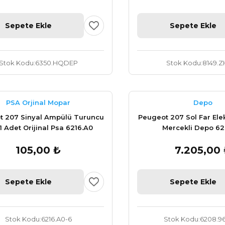
Sepete Ekle
Sepete Ekle
Stok Kodu
6350.HQDEP
Stok Kodu
8149.Z
PSA Orjinal Mopar
Depo
t 207 Sinyal Ampülü Turuncu
Peugeot 207 Sol Far Elek
 1 Adet Orijinal Psa 6216.A0
Mercekli Depo 62
105,00 ₺
7.205,00
Sepete Ekle
Sepete Ekle
Stok Kodu
6216.A0-6
Stok Kodu
6208.