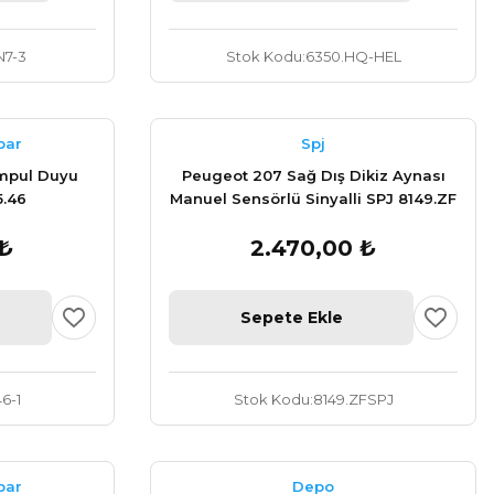
N7-3
Stok Kodu
6350.HQ-HEL
par
Spj
mpul Duyu
Peugeot 207 Sağ Dış Dikiz Aynası
5.46
Manuel Sensörlü Sinyalli SPJ 8149.ZF
 ₺
2.470,00 ₺
Sepete Ekle
46-1
Stok Kodu
8149.ZFSPJ
par
Depo