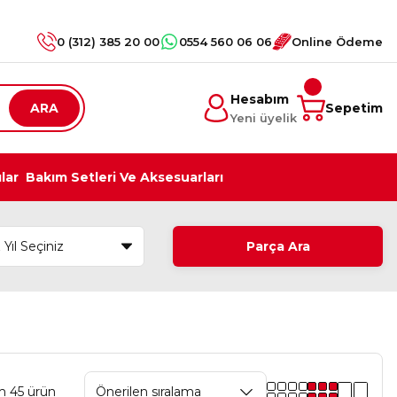
0 (312) 385 20 00
0554 560 06 06
Online Ödeme
Hesabım
ARA
Sepetim
Yeni üyelik
ılar
Bakım Setleri Ve Aksesuarları
Parça Ara
m 45 ürün