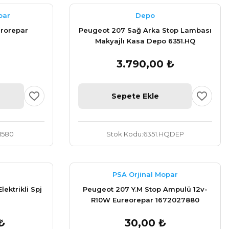
par
Depo
urorepar
Peugeot 207 Sağ Arka Stop Lambası
Makyajlı Kasa Depo 6351.HQ
3.790,00 ₺
Sepete Ekle
1580
Stok Kodu
6351.HQDEP
PSA Orjinal Mopar
ektrikli Spj
Peugeot 207 Y.M Stop Ampulü 12v-
R10W Eureorepar 1672027880
₺
30,00 ₺