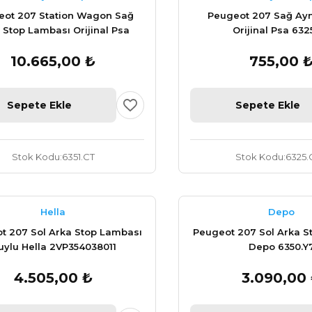
eot 207 Station Wagon Sağ
Peugeot 207 Sağ Ayn
 Stop Lambası Orijinal Psa
Orijinal Psa 632
6351.CT
10.665,00 ₺
755,00 
Sepete Ekle
Sepete Ekle
Stok Kodu
6351.CT
Stok Kodu
6325.
Hella
Depo
t 207 Sol Arka Stop Lambası
Peugeot 207 Sol Arka S
uylu Hella 2VP354038011
Depo 6350.Y
4.505,00 ₺
3.090,00