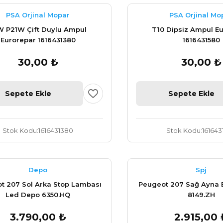
PSA Orjinal Mopar
PSA Orjinal Mo
W P21W Çift Duylu Ampul
T10 Dipsiz Ampul E
Eurorepar 1616431380
1616431580
30,00 ₺
30,00 ₺
Sepete Ekle
Sepete Ekle
Stok Kodu
1616431380
Stok Kodu
161643
Depo
Spj
t 207 Sol Arka Stop Lambası
Peugeot 207 Sağ Ayna El
Led Depo 6350.HQ
8149.ZH
3.790,00 ₺
2.915,00 