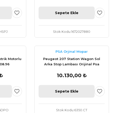
Sepete Ekle
HSPJ
Stok Kodu
1672027880
PSA Orjinal Mopar
trik Motorlu
Peugeot 207 Station Wagon Sol
08.96
Arka Stop Lambası Orijinal Psa
6350.CT
 ₺
10.130,00 ₺
Sepete Ekle
96DPO
Stok Kodu
6350.CT