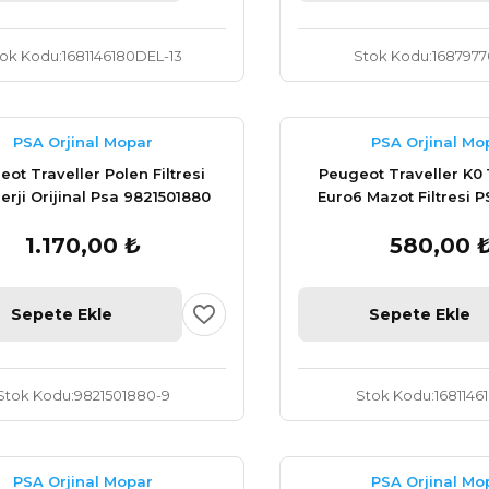
tok Kodu
1681146180DEL-13
Stok Kodu
1687977
PSA Orjinal Mopar
PSA Orjinal Mo
ot Traveller Polen Filtresi
Peugeot Traveller K0 1
lerji Orijinal Psa 9821501880
Euro6 Mazot Filtresi P
1681146180
1.170,00 ₺
580,00 
Sepete Ekle
Sepete Ekle
Stok Kodu
9821501880-9
Stok Kodu
1681146
PSA Orjinal Mopar
PSA Orjinal Mo