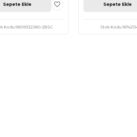
Sepete Ekle
Sepete Ekle
ok Kodu
9809532380-2BSC
Stok Kodu
1674213