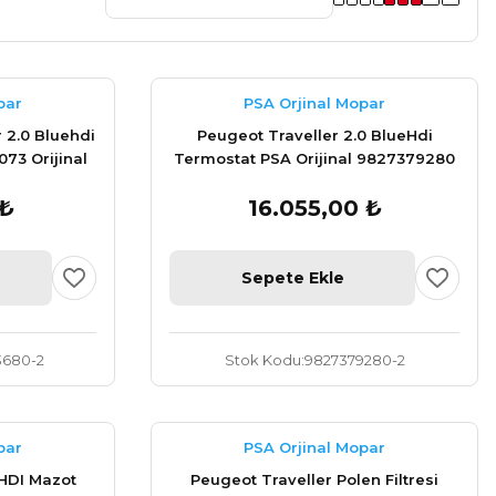
par
PSA Orjinal Mopar
 2.0 Bluehdi
Peugeot Traveller 2.0 BlueHdi
073 Orijinal
Termostat PSA Orijinal 9827379280
 ₺
16.055,00 ₺
Sepete Ekle
680-2
Stok Kodu
9827379280-2
par
PSA Orjinal Mopar
 HDI Mazot
Peugeot Traveller Polen Filtresi