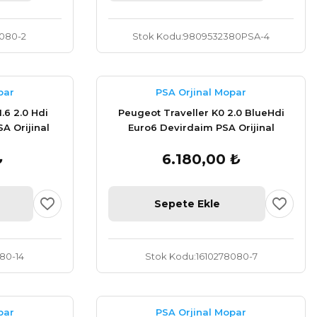
080-2
Stok Kodu
9809532380PSA-4
par
PSA Orjinal Mopar
.6 2.0 Hdi
Peugeot Traveller K0 2.0 BlueHdi
SA Orijinal
Euro6 Devirdaim PSA Orijinal
1610278080
₺
6.180,00 ₺
Sepete Ekle
180-14
Stok Kodu
1610278080-7
par
PSA Orjinal Mopar