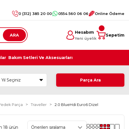
0 (312) 385 20 00
0554 560 06 06
Online Ödeme
Hesabım
ARA
Sepetim
Yeni üyelik
ılar
Bakım Setleri Ve Aksesuarları
Parça Ara
 Yedek Parça
Traveller
2.0 BlueHdi Euro6 Dizel
m 18 ürün