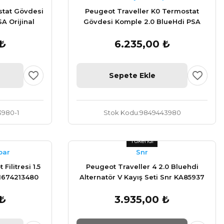
stat Gövdesi
Peugeot Traveller K0 Termostat
A Orijinal
Gövdesi Komple 2.0 BlueHdi PSA
Orijinal 9804160380
 ₺
6.235,00 ₺
Sepete Ekle
980-1
Stok Kodu
9849443980
Tükendi
par
Snr
ilitresi 1.5
Peugeot Traveller 4 2.0 Bluehdi
 1674213480
Alternatör V Kayış Seti Snr KA85937
 ₺
3.935,00 ₺