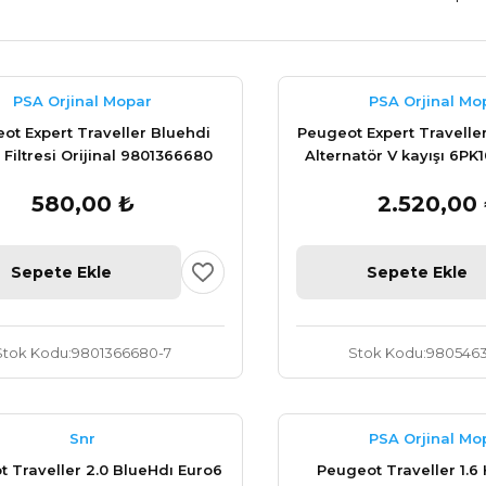
PSA Orjinal Mopar
PSA Orjinal Mo
ot Expert Traveller Bluehdi
Peugeot Expert Traveller
Filtresi Orijinal 9801366680
Alternatör V kayışı 6PK1
9805463680
580,00 ₺
2.520,00
Sepete Ekle
Sepete Ekle
Stok Kodu
9801366680-7
Stok Kodu
9805463
Snr
PSA Orjinal Mo
 Traveller 2.0 BlueHdı Euro6
Peugeot Traveller 1.6