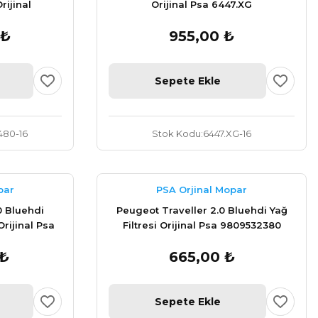
rijinal
Orijinal Psa 6447.XG
 ₺
955,00 ₺
Sepete Ekle
480-16
Stok Kodu
6447.XG-16
par
PSA Orjinal Mopar
0 Bluehdi
Peugeot Traveller 2.0 Bluehdi Yağ
Orijinal Psa
Filtresi Orijinal Psa 9809532380
 ₺
665,00 ₺
Sepete Ekle