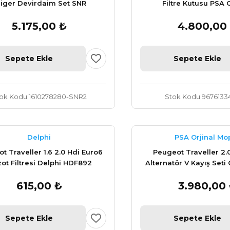
iger Devirdaim Set SNR
Filtre Kutusu PSA O
KDP459680
9676133480
5.175,00 ₺
4.800,00
Sepete Ekle
Sepete Ekle
ok Kodu
1610278280-SNR2
Stok Kodu
9676133
Delphi
PSA Orjinal Mo
t Traveller 1.6 2.0 Hdi Euro6
Peugeot Traveller 2.
ot Filtresi Delphi HDF892
Alternatör V Kayış Seti 
1687977080
615,00 ₺
3.980,00
Sepete Ekle
Sepete Ekle