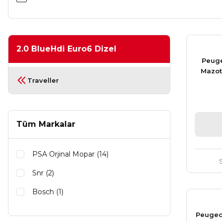
2.0 BlueHdi Euro6 Dizel
Peuge
Mazot 
Traveller
Tüm Markalar
PSA Orjinal Mopar (14)
Snr (2)
Bosch (1)
Delphi (1)
Peugeot