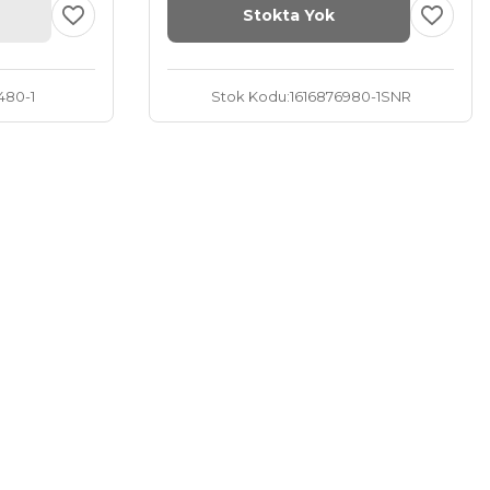
Stokta Yok
480-1
Stok Kodu
1616876980-1SNR