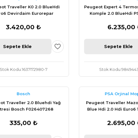
ot Traveller K0 2.0 BlueHdi
Peugeot Expert 4 Termo
ro6 Devirdaim Eurorepar
Komple 2.0 BlueHdi PS
1637172980
9804160380
3.420,00 ₺
6.235,00
Sepete Ekle
Sepete Ekle
Stok Kodu
1637172980-7
Stok Kodu
9849443
Bosch
PSA Orjinal Mo
t Traveller 2.0 Bluehdi Yağ
Peugeot Traveller Mazot F
litresi Bosch F026407268
Blue Hdi 2.0 Hdi Euro6
335,00 ₺
2.695,00