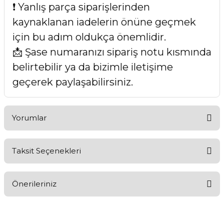
❗ Yanlış parça siparişlerinden
kaynaklanan iadelerin önüne geçmek
için bu adım oldukça önemlidir.
📩 Şase numaranızı sipariş notu kısmında
belirtebilir ya da bizimle iletişime
geçerek paylaşabilirsiniz.
Yorumlar
Taksit Seçenekleri
Bu ürüne ilk yorumu siz yapın!
Önerileriniz
Yorum Yaz
Bu ürünün fiyat bilgisi, resim, ürün açıklamalarında ve diğer
konularda yetersiz gördüğünüz noktaları öneri formunu