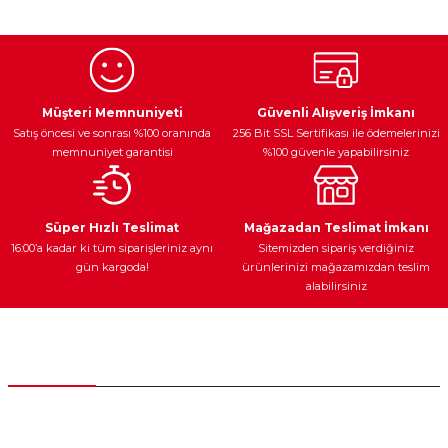
kullanarak tarafımıza iletebilirsiniz.
Görüş ve önerileriniz için teşekkür ederiz.
Ürün resmi kalitesiz, bozuk veya görüntülenemiyor.
Egzoz Sistemi
Periyodik Bakım
Fren Diskleri
Ürün açıklamasında eksik bilgiler bulunuyor.
Müşteri Memnuniyeti
Güvenli Alışveriş İmkanı
Satış öncesi ve sonrası %100 oranında
256 Bit SSL Sertifikası ile ödemelerinizi
Ürün bilgilerinde hatalar bulunuyor.
memnuniyet garantisi
%100 güvenle yapabilirsiniz
Ürün fiyatı diğer sitelerden daha pahalı.
Bu ürüne benzer farklı alternatifler olmalı.
Ateşleme Sistemi
Elektronik Güç
Araç Farları
Araç Yağları
Süper Hızlı Teslimat
Mağazadan Teslimat İmkanı
16:00’a kadar ki tüm siparişleriniz aynı
Sitemizden sipariş verdiğiniz
gün kargoda!
ürünlerinizi mağazamızdan teslim
alabilirsiniz
Gönder
Yedek Parça
Müşteri Hizmetleri
0 (312) 385 20 00