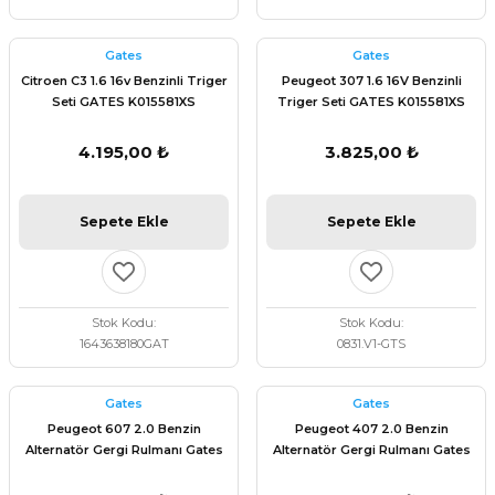
Gates
Gates
Citroen C3 1.6 16v Benzinli Triger
Peugeot 307 1.6 16V Benzinli
Seti GATES K015581XS
Triger Seti GATES K015581XS
4.195,00 ₺
3.825,00 ₺
Sepete Ekle
Sepete Ekle
Stok Kodu
Stok Kodu
1643638180GAT
0831.V1-GTS
Gates
Gates
Peugeot 607 2.0 Benzin
Peugeot 407 2.0 Benzin
Alternatör Gergi Rulmanı Gates
Alternatör Gergi Rulmanı Gates
T38206
T38206