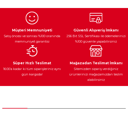
Egzoz Sistemi
Periyodik Bakım
Fren Diskleri
Müşteri Memnuniyeti
Güvenli Alışveriş İmkanı
Satış öncesi ve sonrası %100 oranında
256 Bit SSL Sertifikası ile ödemelerinizi
memnuniyet garantisi
%100 güvenle yapabilirsiniz
Ateşleme Sistemi
Elektronik Güç
Araç Farları
Araç Yağları
Süper Hızlı Teslimat
Mağazadan Teslimat İmkanı
16:00’a kadar ki tüm siparişleriniz aynı
Sitemizden sipariş verdiğiniz
gün kargoda!
ürünlerinizi mağazamızdan teslim
alabilirsiniz
Yedek Parça
Müşteri Hizmetleri
0 (312) 385 20 00