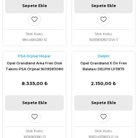
Sepete Ekle
Sepete Ekle
Stok Kodu
Stok Kodu
9844684080-10
1609583080TRW-7
PSA Orjinal Mopar
Delphi
Opel Grandland Arka Fren Disk
Opel Grandland X Ön Fren
Takımı PSA Orijinal 1609583080
Balatası DELPHI LP3875
8.335,00 ₺
2.150,00 ₺
Sepete Ekle
Sepete Ekle
Stok Kodu
Stok Kodu
1609583080-13
1695249780DLP-14