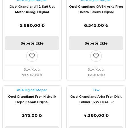
PSA Orjinal Mopar
PSA Orjinal Mopar
 Fren Teli
 Fren Teli
elezon - Gaz Fren Teli
Opel Grandland 1.2 Sağ Üst
Opel Grandland OV64 Arka Fren
a Takım- Aks - Fren - Direksiyon
Motor Kulağı Orijinal
Balata Takımı Orijinal
ıman Takozu - Amortisör -
9809162280
1647897780
adyatör ve Kalorifer Hortumu -
 Fren Teli
adyatör ve Kalorifer Hortumu -
adyatör ve Kalorifer Hortumu -
5.680,00 ₺
6.545,00 ₺
adyatör ve Kalorifer Hortumu -
briyaj - Volan - Vites Kolu+Teli
briyaj - Volan - Vites Kolu+Teli
briyaj - Volan - Vites Kolu+Teli
Sepete Ekle
Sepete Ekle
ör - Turbo Borusu - Egr - Hava
briyaj - Volan - Vites Kolu+Teli
ör - Turbo Borusu - Egr - Hava
ör - Turbo Borusu - Egr - Hava
Borusu+Egzoz
Borusu+Egzoz
Borusu+Egzoz
Stok Kodu
Stok Kodu
ör - Turbo Borusu - Egr - Hava
9809162280-8
1647897780
 - Şamandıra - Yakıt Hortumu
Borusu+Egzoz
 - Şamandıra - Yakıt Hortumu
 - Şamandıra - Yakıt Hortumu
PSA Orjinal Mopar
Trw
 - Şamandıra - Yakıt Hortumu
Opel Grandland Fren Hidrolik
Opel Grandland Arka Fren Disk
Depo Kapak Orijinal
Takımı TRW DF6667
9844684080
375,00 ₺
4.360,00 ₺