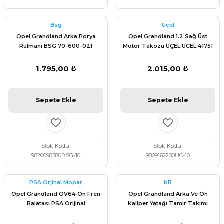
Bsg
Üçel
Opel Grandland Arka Porya
Opel Grandland 1.2 Sağ Üst
Rulmanı BSG 70-600-021
Motor Takozu ÜÇEL UCEL 41751
1.795,00 ₺
2.015,00 ₺
Sepete Ekle
Sepete Ekle
Stok Kodu
Stok Kodu
9820098380BSG-10
9809162280UC-10
PSA Orjinal Mopar
KB
Opel Grandland OV64 Ön Fren
Opel Grandland Arka Ve Ön
Balatası PSA Orijinal
Kaliper Yatağı Tamir Takımı
1693580680
KB27183