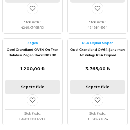
Stok Kodu
Stok Kodu
4249.K1-19BRX
4249.K1-1994
Zegen
PSA Orjinal Mopar
Opel Grandland OV64 Ön Fren
Opel Grandland OV64 Şanzıman
Balatası Zegen 1647880280
Alt Kulağı PSA Orijinal
9811786680
1.200,00 ₺
3.765,00 ₺
Sepete Ekle
Sepete Ekle
Stok Kodu
Stok Kodu
1647880280-12ZEG
9811786680-24