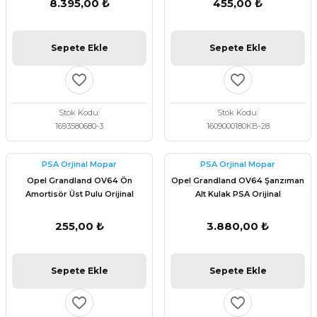
8.395,00 ₺
455,00 ₺
Sepete Ekle
Sepete Ekle
Stok Kodu
Stok Kodu
1693580680-3
1609000180KB-28
PSA Orjinal Mopar
PSA Orjinal Mopar
Opel Grandland OV64 Ön
Opel Grandland OV64 Şanzıman
Amortisör Üst Pulu Orijinal
Alt Kulak PSA Orijinal
9678749180
9808838680
255,00 ₺
3.880,00 ₺
Sepete Ekle
Sepete Ekle