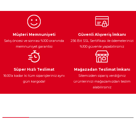
Egzoz Sistemi
Periyodik Bakım
Fren Diskleri
Müşteri Memnuniyeti
Güvenli Alışveriş İmkanı
Satış öncesi ve sonrası %100 oranında
256 Bit SSL Sertifikası ile ödemelerinizi
memnuniyet garantisi
%100 güvenle yapabilirsiniz
Ateşleme Sistemi
Elektronik Güç
Araç Farları
Araç Yağları
Süper Hızlı Teslimat
Mağazadan Teslimat İmkanı
16:00’a kadar ki tüm siparişleriniz aynı
Sitemizden sipariş verdiğiniz
gün kargoda!
ürünlerinizi mağazamızdan teslim
alabilirsiniz
Yedek Parça
Müşteri Hizmetleri
0 (312) 385 20 00