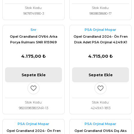
Stok Kodu
Stok Kodu
9678749180-3
9808838680-17
Snr
PSA Orjinal Mopar
Opel Grandland OV64 Arka
Opel Grandland 2024- Ön Fren
Porya Rulmanı SNR R15969
Disk Adet PSA Orijinal 4249.K1
4.175,00 ₺
4.715,00 ₺
Sepete Ekle
Sepete Ekle
Stok Kodu
Stok Kodu
9820098380SNR-13
4249.K1-1813
PSA Orjinal Mopar
PSA Orjinal Mopar
Opel Grandland 2024- Ön Fren
Opel Grandland OV64 Dış Aks