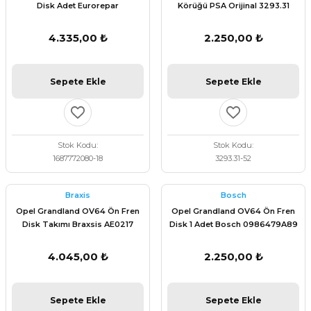
Disk Adet Eurorepar
Körüğü PSA Orijinal 3293.31
1687772080
4.335,00 ₺
2.250,00 ₺
Sepete Ekle
Sepete Ekle
Stok Kodu
Stok Kodu
1687772080-18
3293.31-52
Braxis
Bosch
Opel Grandland OV64 Ön Fren
Opel Grandland OV64 Ön Fren
Disk Takımı Braxsis AE0217
Disk 1 Adet Bosch 0986479A89
4.045,00 ₺
2.250,00 ₺
Sepete Ekle
Sepete Ekle