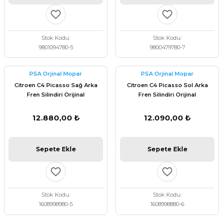
Stok Kodu
Stok Kodu
9801094780-5
9800479780-7
PSA Orjinal Mopar
PSA Orjinal Mopar
Citroen C4 Picasso Sağ Arka
Citroen C4 Picasso Sol Arka
Fren Silindiri Orijinal
Fren Silindiri Orijinal
1608998980
1608998880
12.880,00 ₺
12.090,00 ₺
Sepete Ekle
Sepete Ekle
Stok Kodu
Stok Kodu
1608998980-5
1608998880-6