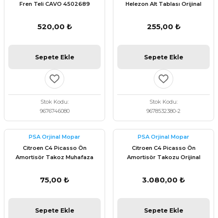
Fren Teli CAVO 4502689
Helezon Alt Tablası Orijinal
9678532380
520,00 ₺
255,00 ₺
Sepete Ekle
Sepete Ekle
Stok Kodu
Stok Kodu
9676746080
9678532380-2
PSA Orjinal Mopar
PSA Orjinal Mopar
Citroen C4 Picasso Ön
Citroen C4 Picasso Ön
Amortisör Takoz Muhafaza
Amortisör Takozu Orijinal
Tapası Orijinal 9801094780
9800479780
75,00 ₺
3.080,00 ₺
Sepete Ekle
Sepete Ekle