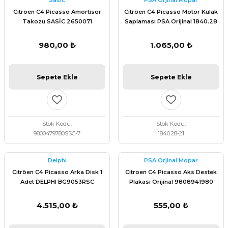
Sasic
PSA Orjinal Mopar
 Fren Teli
 Fren Teli
elezon - Gaz Fren Teli
Citroen C4 Picasso Amortisör
Citröen C4 Picasso Motor Kulak
a Takım- Aks - Fren - Direksiyon
Takozu SASİC 2650071
Saplaması PSA Orijinal 1840.28
ıman Takozu - Amortisör -
adyatör ve Kalorifer Hortumu -
 Fren Teli
adyatör ve Kalorifer Hortumu -
adyatör ve Kalorifer Hortumu -
980,00 ₺
1.065,00 ₺
adyatör ve Kalorifer Hortumu -
briyaj - Volan - Vites Kolu+Teli
briyaj - Volan - Vites Kolu+Teli
briyaj - Volan - Vites Kolu+Teli
Sepete Ekle
Sepete Ekle
ör - Turbo Borusu - Egr - Hava
briyaj - Volan - Vites Kolu+Teli
ör - Turbo Borusu - Egr - Hava
ör - Turbo Borusu - Egr - Hava
Borusu+Egzoz
Borusu+Egzoz
Borusu+Egzoz
Stok Kodu
Stok Kodu
ör - Turbo Borusu - Egr - Hava
9800479780SSC-7
1840.28-21
 - Şamandıra - Yakıt Hortumu
Borusu+Egzoz
 - Şamandıra - Yakıt Hortumu
 - Şamandıra - Yakıt Hortumu
Delphi
PSA Orjinal Mopar
 - Şamandıra - Yakıt Hortumu
Citröen C4 Picasso Arka Disk 1
Citroen C4 Picasso Aks Destek
Adet DELPHI BG9053RSC
Plakası Orijinal 9808941980
4.515,00 ₺
555,00 ₺