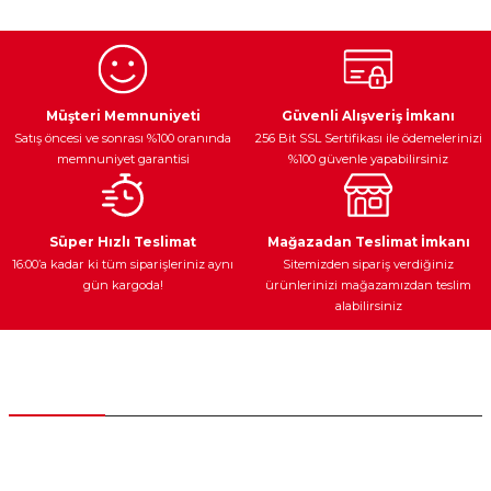
Egzoz Sistemi
Periyodik Bakım
Fren Diskleri
Müşteri Memnuniyeti
Güvenli Alışveriş İmkanı
Satış öncesi ve sonrası %100 oranında
256 Bit SSL Sertifikası ile ödemelerinizi
memnuniyet garantisi
%100 güvenle yapabilirsiniz
Ateşleme Sistemi
Elektronik Güç
Araç Farları
Araç Yağları
Süper Hızlı Teslimat
Mağazadan Teslimat İmkanı
16:00’a kadar ki tüm siparişleriniz aynı
Sitemizden sipariş verdiğiniz
gün kargoda!
ürünlerinizi mağazamızdan teslim
alabilirsiniz
Yedek Parça
Müşteri Hizmetleri
0 (312) 385 20 00