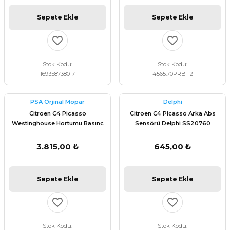
Sepete Ekle
Sepete Ekle
Stok Kodu
Stok Kodu
1693587380-7
4565.70PRB-12
PSA Orjinal Mopar
Delphi
Citroen C4 Picasso
Citroen C4 Picasso Arka Abs
Westinghouse Hortumu Basınc
Sensörü Delphi SS20760
Kaptörü Orijinal 9677783780
3.815,00 ₺
645,00 ₺
Sepete Ekle
Sepete Ekle
Stok Kodu
Stok Kodu