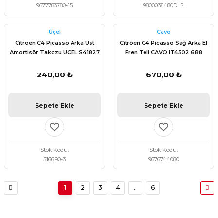
9677783780-15
9800038480DLP
Üçel
Cavo
Citröen C4 Picasso Arka Üst
Citröen C4 Picasso Sağ Arka El
Amortisör Takozu UCEL S41827
Fren Teli CAVO IT4502 688
240,00 ₺
670,00 ₺
Sepete Ekle
Sepete Ekle
Stok Kodu
Stok Kodu
5166.90-3
9676744080
1
2
3
4
..
6