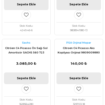
Sepete Ekle
Sepete Ekle
Stok Kodu
Stok Kodu
4249.46-6
9808941980-13
Sachs
PSA Orjinal Mopar
Citröen C4 Picasso Ön Sağ-Sol
Citroen C4 Picasso Aks
Amortisör SACHS 560 723
Kopilyası Orijinal 9809009880
3.085,00 ₺
140,00 ₺
Sepete Ekle
Sepete Ekle
Stok Kodu
Stok Kodu
1628564280
3297.03-18