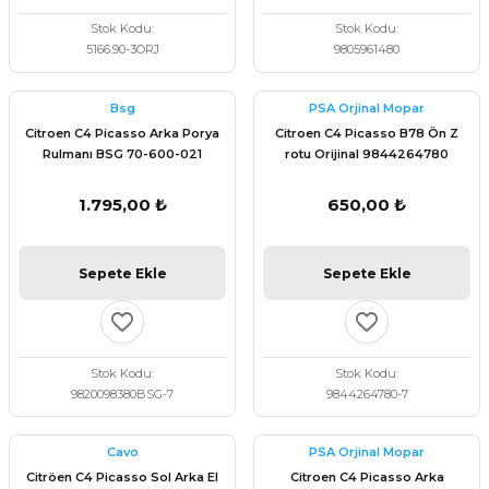
Stok Kodu
Stok Kodu
5166.90-3ORJ
9805961480
Bsg
PSA Orjinal Mopar
Citroen C4 Picasso Arka Porya
Citroen C4 Picasso B78 Ön Z
Rulmanı BSG 70-600-021
rotu Orijinal 9844264780
1.795,00 ₺
650,00 ₺
Sepete Ekle
Sepete Ekle
Stok Kodu
Stok Kodu
9820098380BSG-7
9844264780-7
Cavo
PSA Orjinal Mopar
Citröen C4 Picasso Sol Arka El
Citroen C4 Picasso Arka