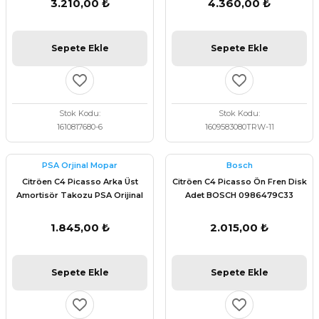
3.210,00 ₺
4.360,00 ₺
Sepete Ekle
Sepete Ekle
Stok Kodu
Stok Kodu
1610817680-6
1609583080TRW-11
PSA Orjinal Mopar
Bosch
Citröen C4 Picasso Arka Üst
Citröen C4 Picasso Ön Fren Disk
Amortisör Takozu PSA Orijinal
Adet BOSCH 0986479C33
5166.90
1.845,00 ₺
2.015,00 ₺
Sepete Ekle
Sepete Ekle