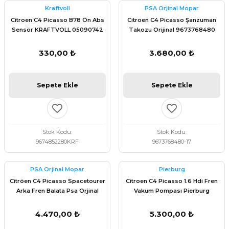
Kraftvoll
PSA Orjinal Mopar
Citroen C4 Picasso B78 Ön Abs
Citroen C4 Picasso Şanzuman
Sensör KRAFTVOLL 05090742
Takozu Orijinal 9673768480
330,00 ₺
3.680,00 ₺
Sepete Ekle
Sepete Ekle
Stok Kodu
Stok Kodu
9674852280KRF
9673768480-17
PSA Orjinal Mopar
Pierburg
Citröen C4 Picasso Spacetourer
Citroen C4 Picasso 1.6 Hdi Fren
Arka Fren Balata Psa Orjinal
Vakum Pompası Pierburg
1693587380
702551050
4.470,00 ₺
5.300,00 ₺