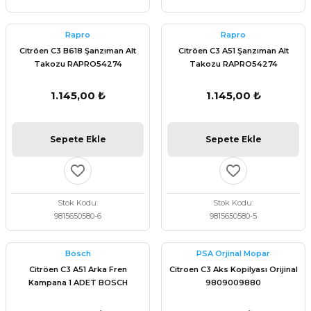
Rapro
Rapro
Citröen C3 B618 Şanzıman Alt
Citröen C3 A51 Şanzıman Alt
Takozu RAPRO54274
Takozu RAPRO54274
1.145,00 ₺
1.145,00 ₺
Sepete Ekle
Sepete Ekle
Stok Kodu
Stok Kodu
9815650580-6
9815650580-5
Bosch
PSA Orjinal Mopar
Citröen C3 A51 Arka Fren
Citroen C3 Aks Kopilyası Orijinal
Kampana 1 ADET BOSCH
9809009880
0986477282