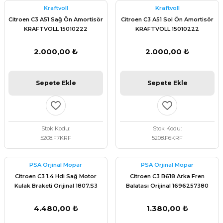
Kraftvoll
Kraftvoll
Citroen C3 A51 Sağ Ön Amortisör
Citroen C3 A51 Sol Ön Amortisör
KRAFTVOLL 15010222
KRAFTVOLL 15010222
2.000,00 ₺
2.000,00 ₺
Sepete Ekle
Sepete Ekle
Stok Kodu
Stok Kodu
5208.F7KRF
5208.F6KRF
PSA Orjinal Mopar
PSA Orjinal Mopar
Citroen C3 1.4 Hdi Sağ Motor
Citroen C3 B618 Arka Fren
Kulak Braketi Orijinal 1807.S3
Balatası Orijinal 1696257380
4.480,00 ₺
1.380,00 ₺