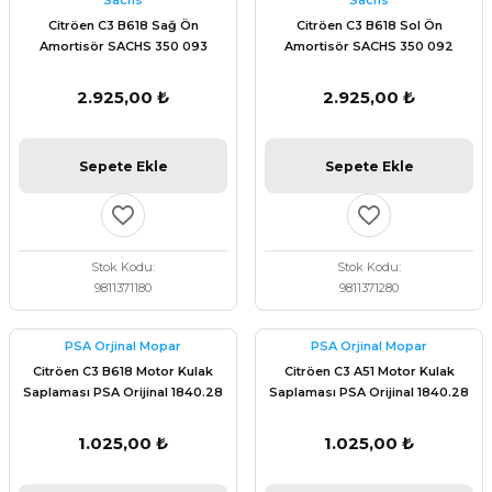
Sachs
Sachs
 Fren Teli
 Fren Teli
elezon - Gaz Fren Teli
Citröen C3 B618 Sağ Ön
Citröen C3 B618 Sol Ön
a Takım- Aks - Fren - Direksiyon
Amortisör SACHS 350 093
Amortisör SACHS 350 092
ıman Takozu - Amortisör -
adyatör ve Kalorifer Hortumu -
 Fren Teli
adyatör ve Kalorifer Hortumu -
adyatör ve Kalorifer Hortumu -
2.925,00 ₺
2.925,00 ₺
adyatör ve Kalorifer Hortumu -
briyaj - Volan - Vites Kolu+Teli
briyaj - Volan - Vites Kolu+Teli
briyaj - Volan - Vites Kolu+Teli
Sepete Ekle
Sepete Ekle
ör - Turbo Borusu - Egr - Hava
briyaj - Volan - Vites Kolu+Teli
ör - Turbo Borusu - Egr - Hava
ör - Turbo Borusu - Egr - Hava
Borusu+Egzoz
Borusu+Egzoz
Borusu+Egzoz
Stok Kodu
Stok Kodu
ör - Turbo Borusu - Egr - Hava
9811371180
9811371280
 - Şamandıra - Yakıt Hortumu
Borusu+Egzoz
 - Şamandıra - Yakıt Hortumu
 - Şamandıra - Yakıt Hortumu
PSA Orjinal Mopar
PSA Orjinal Mopar
 - Şamandıra - Yakıt Hortumu
Citröen C3 B618 Motor Kulak
Citröen C3 A51 Motor Kulak
Saplaması PSA Orijinal 1840.28
Saplaması PSA Orijinal 1840.28
1.025,00 ₺
1.025,00 ₺