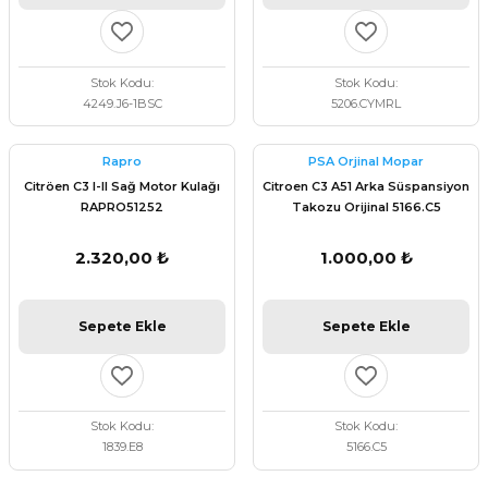
Stok Kodu
Stok Kodu
4249.J6-1BSC
5206.CYMRL
Rapro
PSA Orjinal Mopar
Citröen C3 I-II Sağ Motor Kulağı
Citroen C3 A51 Arka Süspansiyon
RAPRO51252
Takozu Orijinal 5166.C5
2.320,00 ₺
1.000,00 ₺
Sepete Ekle
Sepete Ekle
Stok Kodu
Stok Kodu
1839.E8
5166.C5