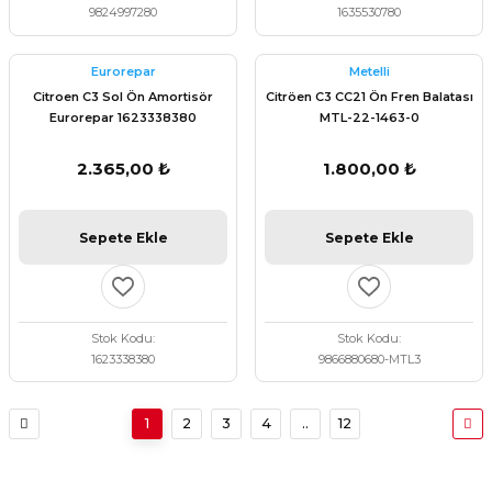
9824997280
1635530780
Eurorepar
Metelli
Citroen C3 Sol Ön Amortisör
Citröen C3 CC21 Ön Fren Balatası
Eurorepar 1623338380
MTL-22-1463-0
2.365,00 ₺
1.800,00 ₺
Sepete Ekle
Sepete Ekle
Stok Kodu
Stok Kodu
1623338380
9866880680-MTL3
1
2
3
4
..
12