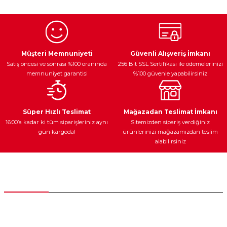
Egzoz Sistemi
Periyodik Bakım
Fren Diskleri
Müşteri Memnuniyeti
Güvenli Alışveriş İmkanı
Satış öncesi ve sonrası %100 oranında
256 Bit SSL Sertifikası ile ödemelerinizi
memnuniyet garantisi
%100 güvenle yapabilirsiniz
Ateşleme Sistemi
Elektronik Güç
Araç Farları
Araç Yağları
Süper Hızlı Teslimat
Mağazadan Teslimat İmkanı
16:00’a kadar ki tüm siparişleriniz aynı
Sitemizden sipariş verdiğiniz
gün kargoda!
ürünlerinizi mağazamızdan teslim
alabilirsiniz
Yedek Parça
Müşteri Hizmetleri
0 (312) 385 20 00