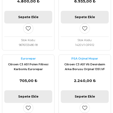
4.800,00 ₺
6.935,00 ₺
Sepete Ekle
Sepete Ekle
Stok Kodu
Stok Kodu
9676133480-18
1420.V1-OPR12
Eurorepar
PSA Orjinal Mopar
Citroen C3 A51 Polen Filtresi
Citroen C3 A51 Vti Devirdaim
Karbonlu Eurorepar
Arka Borusu Orijinal 1351.VF
1609998780
705,00 ₺
2.240,00 ₺
Sepete Ekle
Sepete Ekle