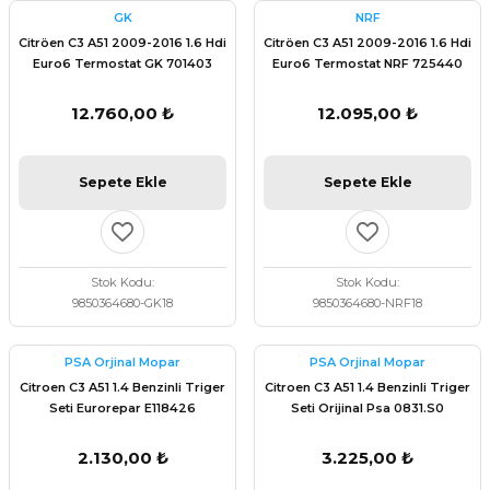
GK
NRF
Citröen C3 A51 2009-2016 1.6 Hdi
Citröen C3 A51 2009-2016 1.6 Hdi
Euro6 Termostat GK 701403
Euro6 Termostat NRF 725440
12.760,00 ₺
12.095,00 ₺
Sepete Ekle
Sepete Ekle
Stok Kodu
Stok Kodu
9850364680-GK18
9850364680-NRF18
PSA Orjinal Mopar
PSA Orjinal Mopar
Citroen C3 A51 1.4 Benzinli Triger
Citroen C3 A51 1.4 Benzinli Triger
Seti Eurorepar E118426
Seti Orijinal Psa 0831.S0
2.130,00 ₺
3.225,00 ₺