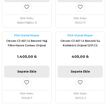
Stok Kodu
Stok Kodu
1609417080VL-9
1103.L7-17
PSA Orjinal Mopar
PSA Orjinal Mopar
Citroen C3 A51 1.4 Benzinli Yağ
Citroen C3 A51 1.4 Benzinli Su
Filtre Hazne Contası Orijinal
Kollekörü Orijinal 1201.C2
1103.L8
1.405,00 ₺
405,00 ₺
Sepete Ekle
Sepete Ekle
Stok Kodu
Stok Kodu
1103.L8-11
1201.C2-3