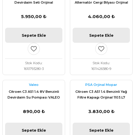
Devirdaim Seti Orijinal
Alternatör Gergi Bilyası Orijinal
1610793280
1611426580
5.950,00 ₺
4.060,00 ₺
Sepete Ekle
Sepete Ekle
Stok Kodu
Stok Kodu
1610793280-3
1611426580-9
Valeo
PSA Orjinal Mopar
Citroen C3 A51 1.4 8V Benzinli
Citroen C3 A51 1.4 Benzinli Yağ
Devirdaim Su Pompası VALEO
Filtre Kapagı Orijinal 1103.L7
506704
890,00 ₺
3.830,00 ₺
Sepete Ekle
Sepete Ekle