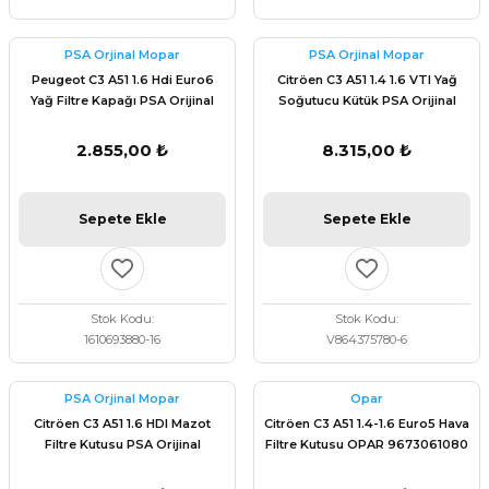
PSA Orjinal Mopar
PSA Orjinal Mopar
Peugeot C3 A51 1.6 Hdi Euro6
Citröen C3 A51 1.4 1.6 VTI Yağ
Yağ Filtre Kapağı PSA Orijinal
Soğutucu Kütük PSA Orijinal
1610693880
V864375780
2.855,00 ₺
8.315,00 ₺
Sepete Ekle
Sepete Ekle
Stok Kodu
Stok Kodu
1610693880-16
V864375780-6
PSA Orjinal Mopar
Opar
Citröen C3 A51 1.6 HDI Mazot
Citröen C3 A51 1.4-1.6 Euro5 Hava
Filtre Kutusu PSA Orijinal
Filtre Kutusu OPAR 9673061080
9676133480