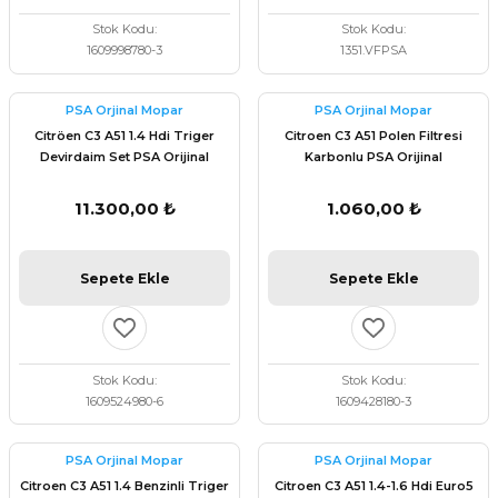
Stok Kodu
Stok Kodu
1609998780-3
1351.VFPSA
PSA Orjinal Mopar
PSA Orjinal Mopar
Citröen C3 A51 1.4 Hdi Triger
Citroen C3 A51 Polen Filtresi
Devirdaim Set PSA Orijinal
Karbonlu PSA Orijinal
1609524980
1609428180
11.300,00 ₺
1.060,00 ₺
Sepete Ekle
Sepete Ekle
Stok Kodu
Stok Kodu
1609524980-6
1609428180-3
PSA Orjinal Mopar
PSA Orjinal Mopar
Citroen C3 A51 1.4 Benzinli Triger
Citroen C3 A51 1.4-1.6 Hdi Euro5