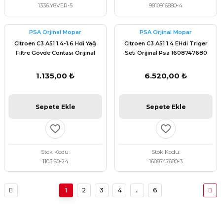
1336.Y8VER-5
9810916880-4
PSA Orjinal Mopar
PSA Orjinal Mopar
Citroen C3 A51 1.4-1.6 Hdi Yağ
Citroen C3 A51 1.4 EHdi Triger
Filtre Gövde Contası Orijinal
Seti Orijinal Psa 1608747680
1103.S0
1.135,00 ₺
6.520,00 ₺
Sepete Ekle
Sepete Ekle
Stok Kodu
Stok Kodu
1103.S0-24
1608747680-3
1
2
3
4
..
6