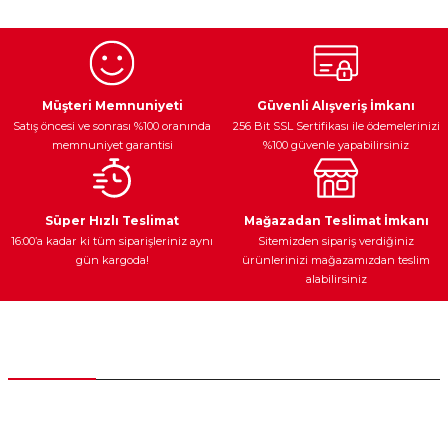
Egzoz Sistemi
Periyodik Bakım
Fren Diskleri
Müşteri Memnuniyeti
Güvenli Alışveriş İmkanı
Satış öncesi ve sonrası %100 oranında
256 Bit SSL Sertifikası ile ödemelerinizi
memnuniyet garantisi
%100 güvenle yapabilirsiniz
Ateşleme Sistemi
Elektronik Güç
Araç Farları
Araç Yağları
Süper Hızlı Teslimat
Mağazadan Teslimat İmkanı
16:00’a kadar ki tüm siparişleriniz aynı
Sitemizden sipariş verdiğiniz
gün kargoda!
ürünlerinizi mağazamızdan teslim
alabilirsiniz
Yedek Parça
Müşteri Hizmetleri
0 (312) 385 20 00