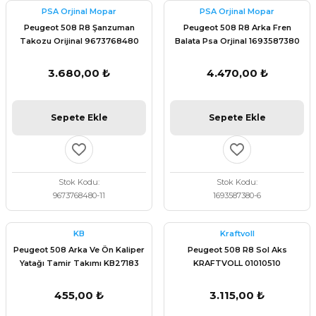
PSA Orjinal Mopar
PSA Orjinal Mopar
Peugeot 508 R8 Şanzuman
Peugeot 508 R8 Arka Fren
Takozu Orijinal 9673768480
Balata Psa Orjinal 1693587380
3.680,00 ₺
4.470,00 ₺
Sepete Ekle
Sepete Ekle
Stok Kodu
Stok Kodu
9673768480-11
1693587380-6
KB
Kraftvoll
Peugeot 508 Arka Ve Ön Kaliper
Peugeot 508 R8 Sol Aks
Yatağı Tamir Takımı KB27183
KRAFTVOLL 01010510
455,00 ₺
3.115,00 ₺