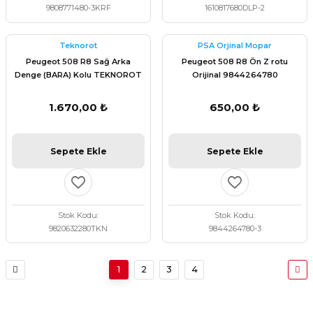
9808771480-3KRF
1610817680DLP-2
Teknorot
PSA Orjinal Mopar
Peugeot 508 R8 Sağ Arka
Peugeot 508 R8 Ön Z rotu
Denge (BARA) Kolu TEKNOROT
Orijinal 9844264780
P-1128
1.670,00 ₺
650,00 ₺
Sepete Ekle
Sepete Ekle
Stok Kodu
Stok Kodu
9820632280TKN
9844264780-3
1
2
3
4