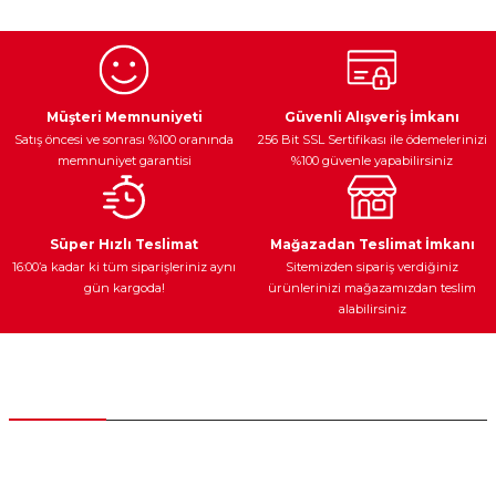
Egzoz Sistemi
Periyodik Bakım
Fren Diskleri
Müşteri Memnuniyeti
Güvenli Alışveriş İmkanı
Satış öncesi ve sonrası %100 oranında
256 Bit SSL Sertifikası ile ödemelerinizi
memnuniyet garantisi
%100 güvenle yapabilirsiniz
Ateşleme Sistemi
Elektronik Güç
Araç Farları
Araç Yağları
Süper Hızlı Teslimat
Mağazadan Teslimat İmkanı
16:00’a kadar ki tüm siparişleriniz aynı
Sitemizden sipariş verdiğiniz
gün kargoda!
ürünlerinizi mağazamızdan teslim
alabilirsiniz
Yedek Parça
Müşteri Hizmetleri
0 (312) 385 20 00