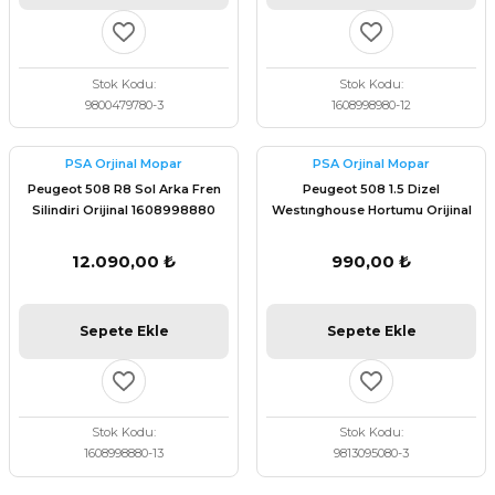
Stok Kodu
Stok Kodu
9800479780-3
1608998980-12
PSA Orjinal Mopar
PSA Orjinal Mopar
Peugeot 508 R8 Sol Arka Fren
Peugeot 508 1.5 Dizel
Silindiri Orijinal 1608998880
Westınghouse Hortumu Orijinal
9813095080
12.090,00 ₺
990,00 ₺
Sepete Ekle
Sepete Ekle
Stok Kodu
Stok Kodu
1608998880-13
9813095080-3