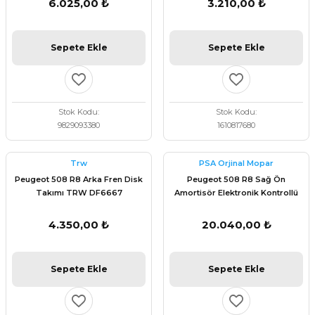
6.025,00 ₺
3.210,00 ₺
Sepete Ekle
Sepete Ekle
Stok Kodu
Stok Kodu
9829093380
1610817680
Trw
PSA Orjinal Mopar
Peugeot 508 R8 Arka Fren Disk
Peugeot 508 R8 Sağ Ön
Takımı TRW DF6667
Amortisör Elektronik Kontrollü
Orijinal 9830035480
4.350,00 ₺
20.040,00 ₺
Sepete Ekle
Sepete Ekle