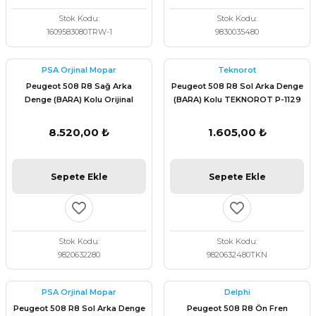
Stok Kodu
Stok Kodu
1609583080TRW-1
9830035480
PSA Orjinal Mopar
Teknorot
Peugeot 508 R8 Sağ Arka
Peugeot 508 R8 Sol Arka Denge
Denge (BARA) Kolu Orijinal
(BARA) Kolu TEKNOROT P-1129
9820632280
8.520,00 ₺
1.605,00 ₺
Sepete Ekle
Sepete Ekle
Stok Kodu
Stok Kodu
9820632280
9820632480TKN
PSA Orjinal Mopar
Delphi
Peugeot 508 R8 Sol Arka Denge
Peugeot 508 R8 Ön Fren