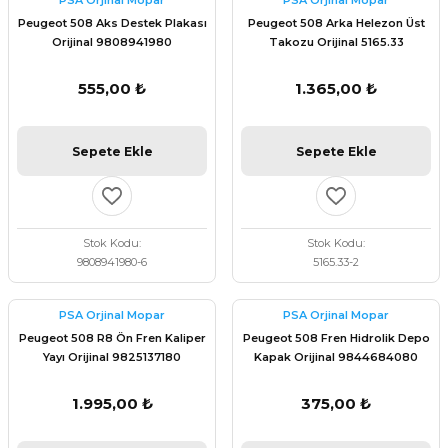
PSA Orjinal Mopar
PSA Orjinal Mopar
 Fren Teli
 Fren Teli
elezon - Gaz Fren Teli
Peugeot 508 Aks Destek Plakası
Peugeot 508 Arka Helezon Üst
a Takım- Aks - Fren - Direksiyon
Orijinal 9808941980
Takozu Orijinal 5165.33
ıman Takozu - Amortisör -
adyatör ve Kalorifer Hortumu -
 Fren Teli
adyatör ve Kalorifer Hortumu -
adyatör ve Kalorifer Hortumu -
555,00 ₺
1.365,00 ₺
adyatör ve Kalorifer Hortumu -
briyaj - Volan - Vites Kolu+Teli
briyaj - Volan - Vites Kolu+Teli
briyaj - Volan - Vites Kolu+Teli
Sepete Ekle
Sepete Ekle
ör - Turbo Borusu - Egr - Hava
briyaj - Volan - Vites Kolu+Teli
ör - Turbo Borusu - Egr - Hava
ör - Turbo Borusu - Egr - Hava
Borusu+Egzoz
Borusu+Egzoz
Borusu+Egzoz
Stok Kodu
Stok Kodu
ör - Turbo Borusu - Egr - Hava
9808941980-6
5165.33-2
 - Şamandıra - Yakıt Hortumu
Borusu+Egzoz
 - Şamandıra - Yakıt Hortumu
 - Şamandıra - Yakıt Hortumu
PSA Orjinal Mopar
PSA Orjinal Mopar
 - Şamandıra - Yakıt Hortumu
Peugeot 508 R8 Ön Fren Kaliper
Peugeot 508 Fren Hidrolik Depo
Yayı Orijinal 9825137180
Kapak Orijinal 9844684080
1.995,00 ₺
375,00 ₺