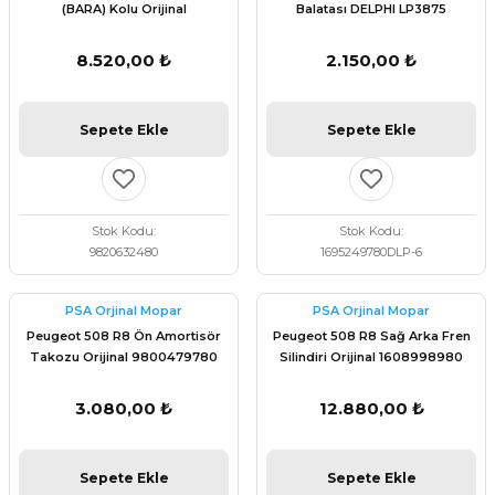
(BARA) Kolu Orijinal
Balatası DELPHI LP3875
9820632480
8.520,00 ₺
2.150,00 ₺
Sepete Ekle
Sepete Ekle
Stok Kodu
Stok Kodu
9820632480
1695249780DLP-6
PSA Orjinal Mopar
PSA Orjinal Mopar
Peugeot 508 R8 Ön Amortisör
Peugeot 508 R8 Sağ Arka Fren
Takozu Orijinal 9800479780
Silindiri Orijinal 1608998980
3.080,00 ₺
12.880,00 ₺
Sepete Ekle
Sepete Ekle