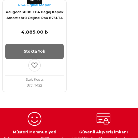
Tükendi
PSA Orjinal Mopar
Peugeot 3008 T84 Bagaj Kapak
Amortisörü Orijinal Psa 8731.T4
4.885,00 ₺
Stokta Yok
Stok Kodu
8731.T422
Egzoz Sistemi
Periyodik Bakım
Fren Diskleri
Müşteri Memnuniyeti
Güvenli Alışveriş İmkanı