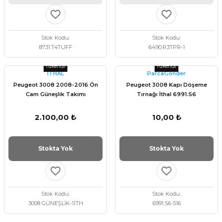
Stok Kodu
Stok Kodu
8731.T4TUFF
6490.R3TPR-1
Tükendi
Tükendi
ITHAL
ParcaGonder
Peugeot 3008 2008-2016 Ön
Peugeot 3008 Kapı Döşeme
Cam Güneşlik Takımı
Tırnağı İthal 6991.S6
2.100,00 ₺
10,00 ₺
Stokta Yok
Stokta Yok
Stok Kodu
Stok Kodu
3008 GÜNEŞLİK-1İTH
6991.S6-516