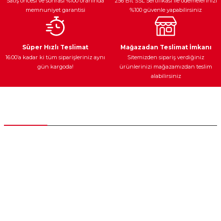
Satış öncesi ve sonrası %100 oranında
256 Bit SSL Sertifikası ile ödemelerinizi
memnuniyet garantisi
%100 güvenle yapabilirsiniz
Ateşleme Sistemi
Elektronik Güç
Araç Farları
Araç Yağları
Süper Hızlı Teslimat
Mağazadan Teslimat İmkanı
16:00’a kadar ki tüm siparişleriniz aynı
Sitemizden sipariş verdiğiniz
gün kargoda!
ürünlerinizi mağazamızdan teslim
alabilirsiniz
Yedek Parça
Müşteri Hizmetleri
0 (312) 385 20 00
0554 560 06 06
İnönü Mahallesi Başkent sanayi sitesi 1763.Sok No:8 Yenimahalle /
Ankara
destek@parcagonder.com
İletişim Bilgilerimiz