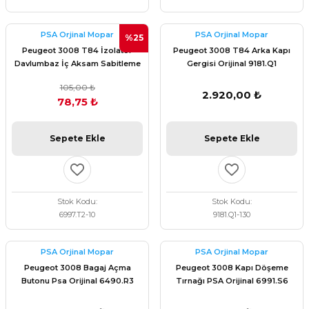
PSA Orjinal Mopar
PSA Orjinal Mopar
%25
Peugeot 3008 T84 İzolatör
Peugeot 3008 T84 Arka Kapı
Davlumbaz İç Aksam Sabitleme
Gergisi Orijinal 9181.Q1
Klips PSA Orijinal 6997.T2
105,00 ₺
2.920,00 ₺
78,75 ₺
Sepete Ekle
Sepete Ekle
Stok Kodu
Stok Kodu
6997.T2-10
9181.Q1-130
PSA Orjinal Mopar
PSA Orjinal Mopar
Peugeot 3008 Bagaj Açma
Peugeot 3008 Kapı Döşeme
Butonu Psa Orijinal 6490.R3
Tırnağı PSA Orijinal 6991.S6