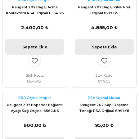
PSA Orjinal Mopar
PSA Orjinal Mopar
 Fren Teli
 Fren Teli
elezon - Gaz Fren Teli
Peugeot 207 Bagaj Açma
Peugeot 207 Bagaj Kilidi PSA
a Takım- Aks - Fren - Direksiyon
Kontaktörü PSA Orijinal 6554.V5
Orijinal 8719.G5
ıman Takozu - Amortisör -
adyatör ve Kalorifer Hortumu -
 Fren Teli
adyatör ve Kalorifer Hortumu -
adyatör ve Kalorifer Hortumu -
2.400,00 ₺
4.855,00 ₺
adyatör ve Kalorifer Hortumu -
briyaj - Volan - Vites Kolu+Teli
briyaj - Volan - Vites Kolu+Teli
briyaj - Volan - Vites Kolu+Teli
Sepete Ekle
Sepete Ekle
ör - Turbo Borusu - Egr - Hava
briyaj - Volan - Vites Kolu+Teli
ör - Turbo Borusu - Egr - Hava
ör - Turbo Borusu - Egr - Hava
Borusu+Egzoz
Borusu+Egzoz
Borusu+Egzoz
Stok Kodu
Stok Kodu
ör - Turbo Borusu - Egr - Hava
6554.V5-1
8719.G5
 - Şamandıra - Yakıt Hortumu
Borusu+Egzoz
 - Şamandıra - Yakıt Hortumu
 - Şamandıra - Yakıt Hortumu
PSA Orjinal Mopar
PSA Orjinal Mopar
 - Şamandıra - Yakıt Hortumu
Peugeot 207 Hoparlör Bağlantı
Peugeot 207 Kapı Döşeme
Ayağı Sağ Orijinal 6562.N6
Tırnağı PSA Orijinal 6991.Y8
900,00 ₺
95,00 ₺