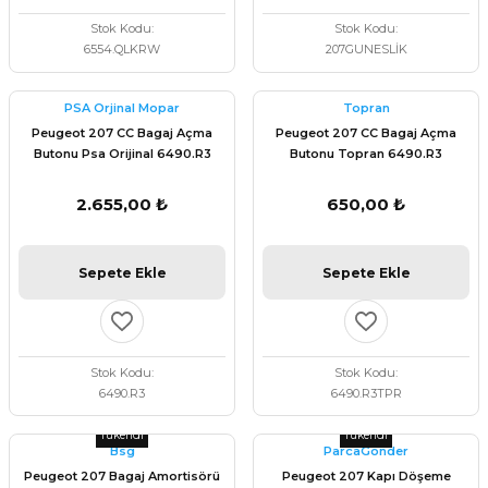
Stok Kodu
Stok Kodu
6554.QLKRW
207GUNESLİK
PSA Orjinal Mopar
Topran
Peugeot 207 CC Bagaj Açma
Peugeot 207 CC Bagaj Açma
Butonu Psa Orijinal 6490.R3
Butonu Topran 6490.R3
2.655,00 ₺
650,00 ₺
Sepete Ekle
Sepete Ekle
Stok Kodu
Stok Kodu
6490.R3
6490.R3TPR
Tükendi
Tükendi
Bsg
ParcaGonder
Peugeot 207 Bagaj Amortisörü
Peugeot 207 Kapı Döşeme