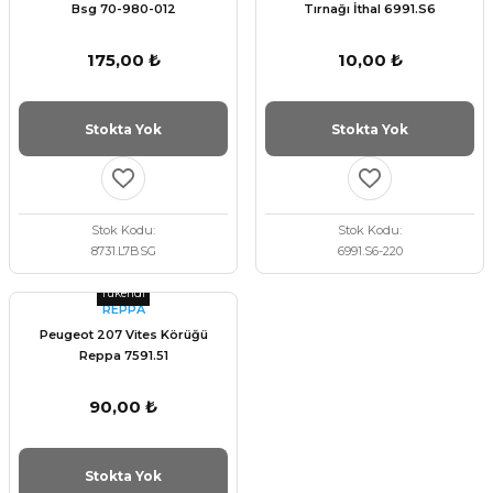
Bsg 70-980-012
Tırnağı İthal 6991.S6
175,00 ₺
10,00 ₺
Stokta Yok
Stokta Yok
Stok Kodu
Stok Kodu
8731.L7BSG
6991.S6-220
Tükendi
REPPA
Peugeot 207 Vites Körüğü
Reppa 7591.51
90,00 ₺
Stokta Yok