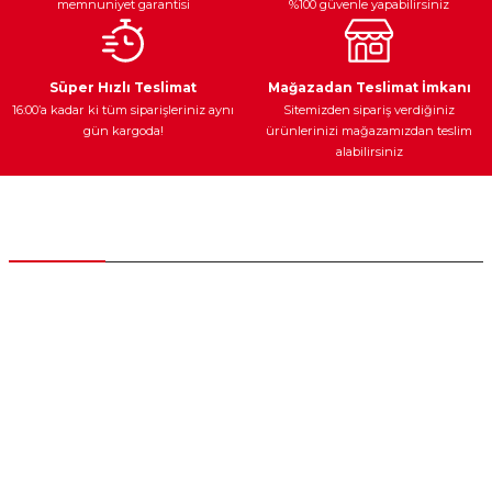
memnuniyet garantisi
%100 güvenle yapabilirsiniz
Ateşleme Sistemi
Elektronik Güç
Araç Farları
Araç Yağları
Süper Hızlı Teslimat
Mağazadan Teslimat İmkanı
16:00’a kadar ki tüm siparişleriniz aynı
Sitemizden sipariş verdiğiniz
gün kargoda!
ürünlerinizi mağazamızdan teslim
alabilirsiniz
Yedek Parça
Müşteri Hizmetleri
0 (312) 385 20 00
0554 560 06 06
İnönü Mahallesi Başkent sanayi sitesi 1763.Sok No:8 Yenimahalle /
Ankara
destek@parcagonder.com
İletişim Bilgilerimiz