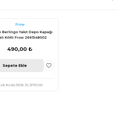
Frow
n Berlingo Yakıt Depo Kapağı
eli Kilitli Frow 2661548002
490,00 ₺
Sepete Ekle
tok Kodu
1508.J5-3FROW