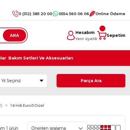
0 (312) 385 20 00
0554 560 06 06
Online Ödeme
Hesabım
ARA
Sepetim
Yeni üyelik
ılar
Bakım Setleri Ve Aksesuarları
Parça Ara
1)
1.6 Hdi Euro5 Dizel
am 1 ürün