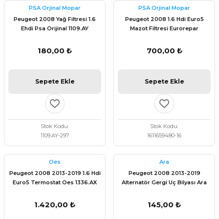
PSA Orjinal Mopar
PSA Orjinal Mopar
Peugeot 2008 Yağ Filtresi 1.6
Peugeot 2008 1.6 Hdi Euro5
Ehdi Psa Orijinal 1109.AY
Mazot Filtresi Eurorepar
1611659480
180,00 ₺
700,00 ₺
Sepete Ekle
Sepete Ekle
Stok Kodu
Stok Kodu
1109.AY-297
1611659480-16
Oes
Ara
Peugeot 2008 2013-2019 1.6 Hdi
Peugeot 2008 2013-2019
Euro5 Termostat Oes 1336.AX
Alternatör Gergi Uç Bilyası Ara
5751.G7
1.420,00 ₺
145,00 ₺