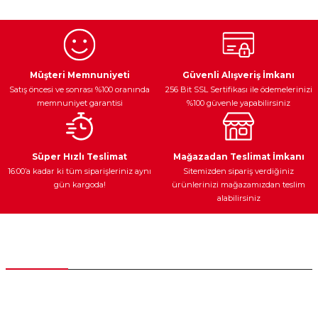
Egzoz Sistemi
Periyodik Bakım
Fren Diskleri
Müşteri Memnuniyeti
Güvenli Alışveriş İmkanı
Satış öncesi ve sonrası %100 oranında
256 Bit SSL Sertifikası ile ödemelerinizi
memnuniyet garantisi
%100 güvenle yapabilirsiniz
Ateşleme Sistemi
Elektronik Güç
Araç Farları
Araç Yağları
Süper Hızlı Teslimat
Mağazadan Teslimat İmkanı
16:00’a kadar ki tüm siparişleriniz aynı
Sitemizden sipariş verdiğiniz
gün kargoda!
ürünlerinizi mağazamızdan teslim
alabilirsiniz
Yedek Parça
Müşteri Hizmetleri
0 (312) 385 20 00