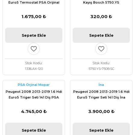
Euro5 Termostat PSA Orijinal
Kayış Bosch 5750.YS
1336.AX
1.675,00 ₺
320,00 ₺
Sepete Ekle
Sepete Ekle
Stok Kodu
Stok Kodu
1336.AX-120
5750.YS-750BSC
PSA Orjinal Mopar
İna
Peugeot 2008 2013-2019 1.6 Hdi
Peugeot 2008 2013-2019 1.6 Hdi
Euro5 Triger Seti 141 Diş PSA
Euro5 Triger Seti 141 Diş İna
Orijinal 1608747480
1608747480
4.745,00 ₺
3.900,00 ₺
Sepete Ekle
Sepete Ekle