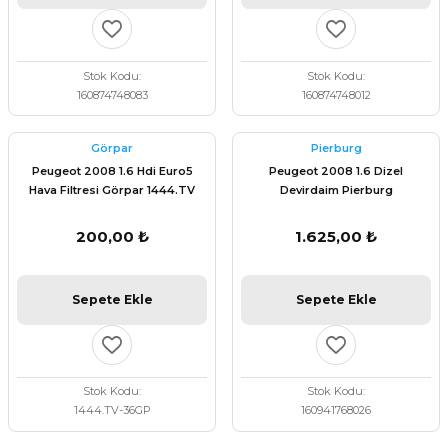
Stok Kodu
Stok Kodu
160874748083
160874748012
Görpar
Pierburg
Peugeot 2008 1.6 Hdi Euro5
Peugeot 2008 1.6 Dizel
Hava Filtresi Görpar 1444.TV
Devirdaim Pierburg
7.03738.03.0
200,00 ₺
1.625,00 ₺
Sepete Ekle
Sepete Ekle
Stok Kodu
Stok Kodu
1444.TV-36GP
160941768026