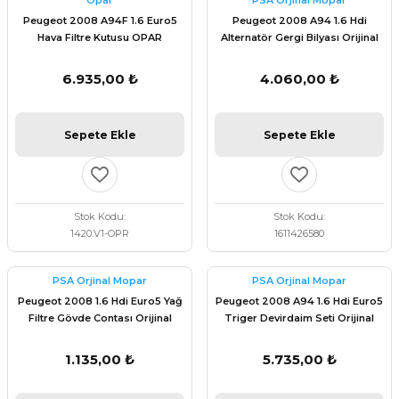
Opar
PSA Orjinal Mopar
 Fren Teli
 Fren Teli
elezon - Gaz Fren Teli
Peugeot 2008 A94F 1.6 Euro5
Peugeot 2008 A94 1.6 Hdi
a Takım- Aks - Fren - Direksiyon
Hava Filtre Kutusu OPAR
Alternatör Gergi Bilyası Orijinal
ıman Takozu - Amortisör -
9673061080
1611426580
adyatör ve Kalorifer Hortumu -
 Fren Teli
adyatör ve Kalorifer Hortumu -
adyatör ve Kalorifer Hortumu -
6.935,00 ₺
4.060,00 ₺
adyatör ve Kalorifer Hortumu -
briyaj - Volan - Vites Kolu+Teli
briyaj - Volan - Vites Kolu+Teli
briyaj - Volan - Vites Kolu+Teli
Sepete Ekle
Sepete Ekle
ör - Turbo Borusu - Egr - Hava
briyaj - Volan - Vites Kolu+Teli
ör - Turbo Borusu - Egr - Hava
ör - Turbo Borusu - Egr - Hava
Borusu+Egzoz
Borusu+Egzoz
Borusu+Egzoz
Stok Kodu
Stok Kodu
ör - Turbo Borusu - Egr - Hava
1420.V1-OPR
1611426580
 - Şamandıra - Yakıt Hortumu
Borusu+Egzoz
 - Şamandıra - Yakıt Hortumu
 - Şamandıra - Yakıt Hortumu
PSA Orjinal Mopar
PSA Orjinal Mopar
 - Şamandıra - Yakıt Hortumu
Peugeot 2008 1.6 Hdi Euro5 Yağ
Peugeot 2008 A94 1.6 Hdi Euro5
Filtre Gövde Contası Orijinal
Triger Devirdaim Seti Orijinal
1103.S0
Psa 1684448280
1.135,00 ₺
5.735,00 ₺