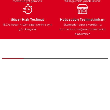
memnuniyet garantisi
%100 güvenle yapabilirsiniz
Ateşleme Sistemi
Elektronik Güç
Araç Farları
Araç Yağları
Süper Hızlı Teslimat
Mağazadan Teslimat İmkanı
16:00’a kadar ki tüm siparişleriniz aynı
Sitemizden sipariş verdiğiniz
gün kargoda!
ürünlerinizi mağazamızdan teslim
alabilirsiniz
Yedek Parça
Müşteri Hizmetleri
0 (312) 385 20 00
0554 560 06 06
İnönü Mahallesi Başkent sanayi sitesi 1763.Sok No:8 Yenimahalle /
Ankara
destek@parcagonder.com
İletişim Bilgilerimiz