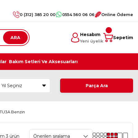
0 (312) 385 20 00
0554 560 06 06
Online Ödeme
Hesabım
ARA
Sepetim
Yeni üyelik
ılar
Bakım Setleri Ve Aksesuarları
Parça Ara
75 TU3A Benzin
am 3 ürün