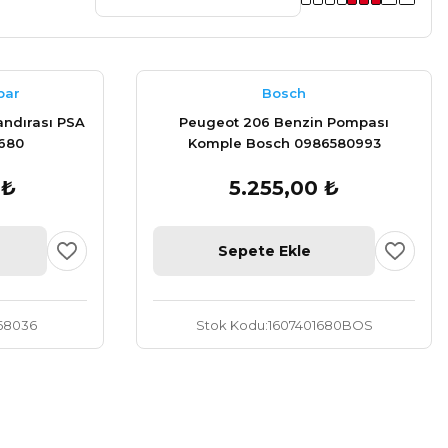
par
Bosch
ndırası PSA
Peugeot 206 Benzin Pompası
1680
Komple Bosch 0986580993
 ₺
5.255,00 ₺
Sepete Ekle
68036
Stok Kodu
1607401680BOS