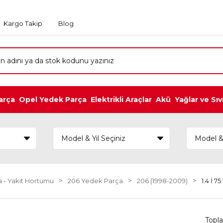
Kargo Takip
Blog
arça
Opel Yedek Parça
Elektrikli Araçlar
Akü
Yağlar ve Sıv
 - Yakıt Hortumu
206 Yedek Parça
206 (1998-2009)
1.4 İ 
Topl