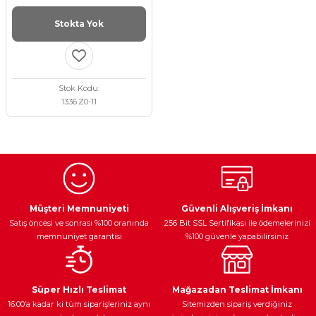
Stokta Yok
Stok Kodu
1336.Z0-11
Egzoz Sistemi
Periyodik Bakım
Fren Diskleri
Müşteri Memnuniyeti
Güvenli Alışveriş İmkanı
Satış öncesi ve sonrası %100 oranında
256 Bit SSL Sertifikası ile ödemelerinizi
memnuniyet garantisi
%100 güvenle yapabilirsiniz
Ateşleme Sistemi
Elektronik Güç
Araç Farları
Araç Yağları
Süper Hızlı Teslimat
Mağazadan Teslimat İmkanı
16:00’a kadar ki tüm siparişleriniz aynı
Sitemizden sipariş verdiğiniz