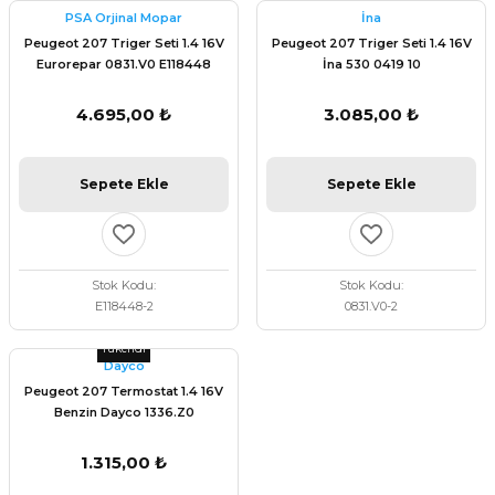
PSA Orjinal Mopar
İna
Peugeot 207 Triger Seti 1.4 16V
Peugeot 207 Triger Seti 1.4 16V
Eurorepar 0831.V0 E118448
İna 530 0419 10
4.695,00 ₺
3.085,00 ₺
Sepete Ekle
Sepete Ekle
Stok Kodu
Stok Kodu
E118448-2
0831.V0-2
Tükendi
Dayco
Peugeot 207 Termostat 1.4 16V
Benzin Dayco 1336.Z0
1.315,00 ₺