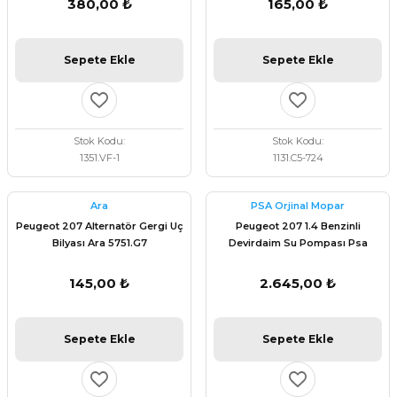
380,00 ₺
165,00 ₺
Sepete Ekle
Sepete Ekle
Stok Kodu
Stok Kodu
1351.VF-1
1131.C5-724
Ara
PSA Orjinal Mopar
Peugeot 207 Alternatör Gergi Uç
Peugeot 207 1.4 Benzinli
Bilyası Ara 5751.G7
Devirdaim Su Pompası Psa
Orijinal 1609417080
145,00 ₺
2.645,00 ₺
Sepete Ekle
Sepete Ekle