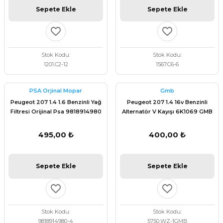
Sepete Ekle
Sepete Ekle
Stok Kodu
Stok Kodu
1201.C2-12
1567.C6-6
PSA Orjinal Mopar
Gmb
Peugeot 207 1.4 1.6 Benzinli Yağ
Peugeot 207 1.4 16v Benzinli
Filtresi Orijinal Psa 9818914980
Alternatör V Kayışı 6K1069 GMB
6PK1069
495,00 ₺
400,00 ₺
Sepete Ekle
Sepete Ekle
Stok Kodu
Stok Kodu
9818914980-4
5750.WZ-1GMB