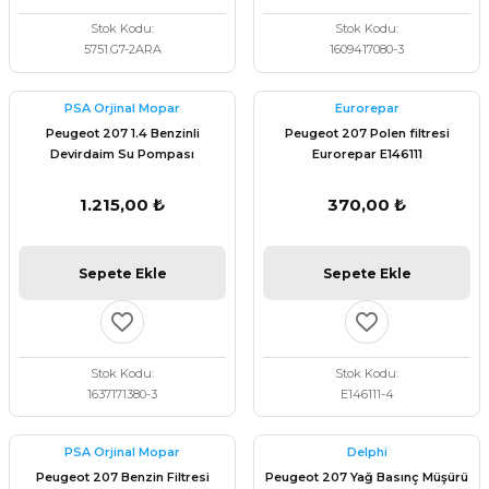
Stok Kodu
Stok Kodu
5751.G7-2ARA
1609417080-3
PSA Orjinal Mopar
Eurorepar
Peugeot 207 1.4 Benzinli
Peugeot 207 Polen filtresi
Devirdaim Su Pompası
Eurorepar E146111
Eurorepar 1637171380
1.215,00 ₺
370,00 ₺
Sepete Ekle
Sepete Ekle
Stok Kodu
Stok Kodu
1637171380-3
E146111-4
PSA Orjinal Mopar
Delphi
Peugeot 207 Benzin Filtresi
Peugeot 207 Yağ Basınç Müşürü