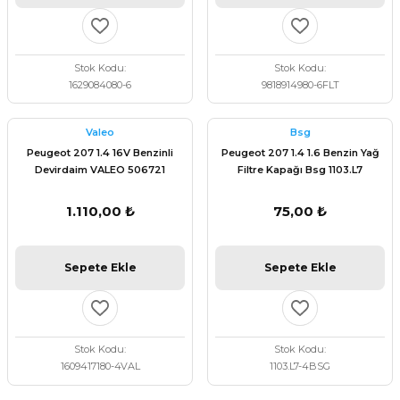
Stok Kodu
Stok Kodu
1629084080-6
9818914980-6FLT
Valeo
Bsg
Peugeot 207 1.4 16V Benzinli
Peugeot 207 1.4 1.6 Benzin Yağ
Devirdaim VALEO 506721
Filtre Kapağı Bsg 1103.L7
1.110,00 ₺
75,00 ₺
Sepete Ekle
Sepete Ekle
Stok Kodu
Stok Kodu
1609417180-4VAL
1103.L7-4BSG