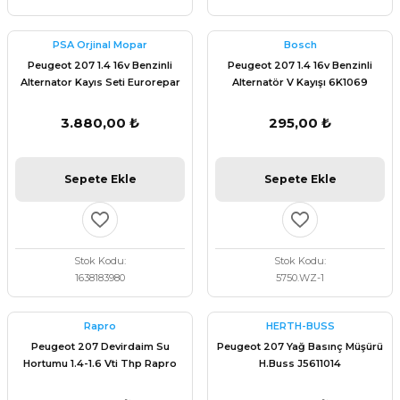
PSA Orjinal Mopar
Bosch
Peugeot 207 1.4 16v Benzinli
Peugeot 207 1.4 16v Benzinli
Alternator Kayıs Seti Eurorepar
Alternatör V Kayışı 6K1069
1638183980
Bosch 1987946062
3.880,00 ₺
295,00 ₺
Sepete Ekle
Sepete Ekle
Stok Kodu
Stok Kodu
1638183980
5750.WZ-1
Rapro
HERTH-BUSS
Peugeot 207 Devirdaim Su
Peugeot 207 Yağ Basınç Müşürü
Hortumu 1.4-1.6 Vti Thp Rapro
H.Buss J5611014
R15574