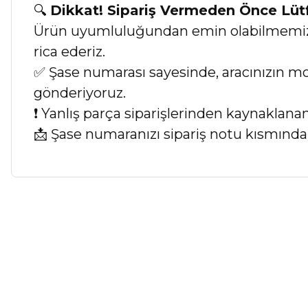
🔍
Dikkat! Sipariş Vermeden Önce Lü
Ürün uyumluluğundan emin olabilmemiz iç
rica ederiz.
✅ Şase numarası sayesinde, aracınızın mod
gönderiyoruz.
❗ Yanlış parça siparişlerinden kaynaklan
📩 Şase numaranızı sipariş notu kısmında b
Bu ürünün fiyat bilgisi, resim, ürün açıklamalarında ve diğer ko
Görüş ve önerileriniz için teşekkür ederiz.
Ürün resmi kalitesiz, bozuk veya görüntülenemiyor.
Ürün açıklamasında eksik bilgiler bulunuyor.
Ürün bilgilerinde hatalar bulunuyor.