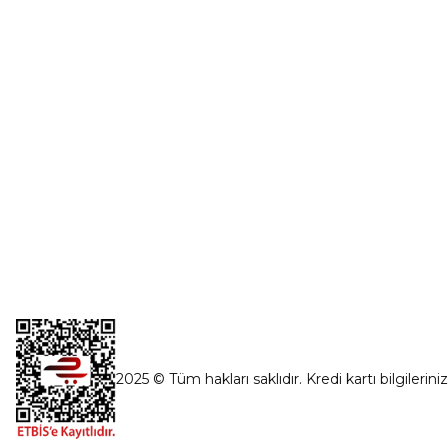
Şifremi Unut
İnönü Mahallesi Başkent sanayi sitesi
1763.Sok No:8 Yenimahalle / Ankara
destek@parcagonder.com
İletişim Bilgilerimiz
2025 © Tüm hakları saklıdır. Kredi kartı bilgilerini