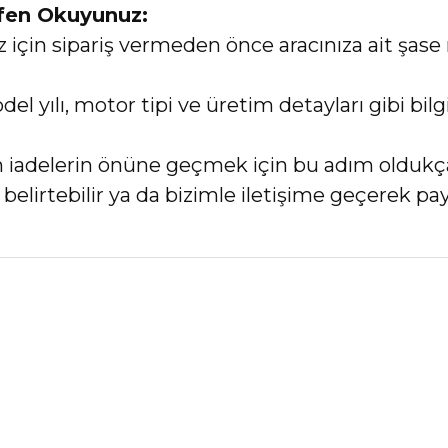
tfen Okuyunuz:
in sipariş vermeden önce aracınıza ait şase 
el yılı, motor tipi ve üretim detayları gibi bi
an iadelerin önüne geçmek için bu adım oldukç
elirtebilir ya da bizimle iletişime geçerek payl
nularda yetersiz gördüğünüz noktaları öneri formunu kullanarak tarafımız
Bu ürüne ilk yorumu siz yapın!
Yorum Yaz