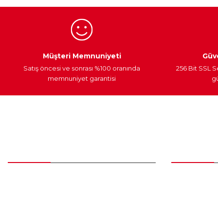
Ürün fiyatı diğer sitelerden daha pahalı.
Bu ürüne benzer farklı alternatifler olmalı.
Egzoz Sistemi
Periyodik Bakım
Fren Diskleri
Müşteri Memnuniyeti
Güve
Satış öncesi ve sonrası %100 oranında
256 Bit SSL S
memnuniyet garantisi
gü
Müşteri Hizmetleri
Parça Gö
0 (312) 385 20 00
Yeni Üyelik
Üye Girişi
0554 560 06 06