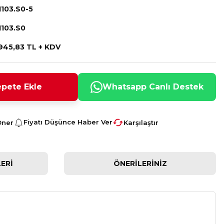
1103.S0-5
1103.S0
945,83 TL + KDV
pete Ekle
Whatsapp Canlı Destek
Fiyatı Düşünce Haber Ver
Öner
Karşılaştır
ERI
ÖNERILERINIZ