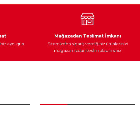
Araç Yağları
Yedek Parça
mat
Mağazadan Teslimat İmkanı
iniz aynı gün
Sitemizden sipariş verdiğiniz ürünlerinizi
mağazamızdan teslim alabilirsiniz
Alışveriş
Üyelik Sözleşmesi
Mesafeli Satış Sözleşmesi