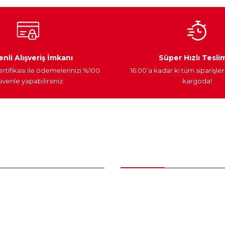
Ateşleme Sistemi
Elektronik Güç
Araç Farları
nli Alışveriş İmkanı
Süper Hızlı Tesli
ertifikası ile ödemelerinizi %100
16:00’a kadar ki tüm siparişler
venle yapabilirsiniz
kargoda!
Gönder
nder
Kategoriler
Bakım Setleri ve kombinler
Peugeot Yedek Parça