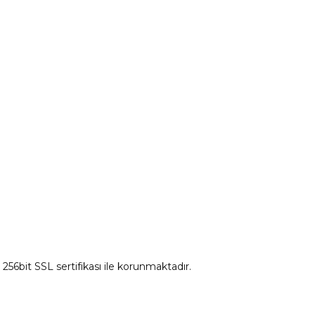
tum
Citroen Yedek Parça
Ds Yedek Parça
z 256bit SSL sertifikası ile korunmaktadır.