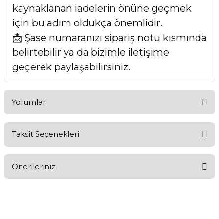
kaynaklanan iadelerin önüne geçmek
için bu adım oldukça önemlidir.
📩 Şase numaranızı sipariş notu kısmında
belirtebilir ya da bizimle iletişime
geçerek paylaşabilirsiniz.
Yorumlar
Taksit Seçenekleri
Bu ürüne ilk yorumu siz yapın!
Önerileriniz
Yorum Yaz
Bu ürünün fiyat bilgisi, resim, ürün açıklamalarında ve diğer
konularda yetersiz gördüğünüz noktaları öneri formunu
kullanarak tarafımıza iletebilirsiniz.