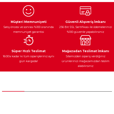
Görüş ve önerileriniz için teşekkür ederiz.
Ürün resmi kalitesiz, bozuk veya görüntülenemiyor.
Egzoz Sistemi
Periyodik Bakım
Fren Diskleri
Ürün açıklamasında eksik bilgiler bulunuyor.
Müşteri Memnuniyeti
Güvenli Alışveriş İmkanı
Satış öncesi ve sonrası %100 oranında
256 Bit SSL Sertifikası ile ödemelerinizi
Ürün bilgilerinde hatalar bulunuyor.
memnuniyet garantisi
%100 güvenle yapabilirsiniz
Ürün fiyatı diğer sitelerden daha pahalı.
Bu ürüne benzer farklı alternatifler olmalı.
Ateşleme Sistemi
Elektronik Güç
Araç Farları
Araç Yağları
Süper Hızlı Teslimat
Mağazadan Teslimat İmkanı
16:00’a kadar ki tüm siparişleriniz aynı
Sitemizden sipariş verdiğiniz
gün kargoda!
ürünlerinizi mağazamızdan teslim
alabilirsiniz
Gönder
Yedek Parça
Müşteri Hizmetleri
0 (312) 385 20 00
0554 560 06 06