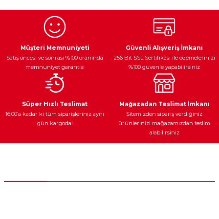
Görüş ve önerileriniz için teşekkür ederiz.
Ürün resmi kalitesiz, bozuk veya görüntülenemiyor.
Egzoz Sistemi
Periyodik Bakım
Fren Diskleri
Ürün açıklamasında eksik bilgiler bulunuyor.
Müşteri Memnuniyeti
Güvenli Alışveriş İmkanı
Satış öncesi ve sonrası %100 oranında
256 Bit SSL Sertifikası ile ödemelerinizi
Ürün bilgilerinde hatalar bulunuyor.
memnuniyet garantisi
%100 güvenle yapabilirsiniz
Ürün fiyatı diğer sitelerden daha pahalı.
Bu ürüne benzer farklı alternatifler olmalı.
Ateşleme Sistemi
Elektronik Güç
Araç Farları
Araç Yağları
Süper Hızlı Teslimat
Mağazadan Teslimat İmkanı
16:00’a kadar ki tüm siparişleriniz aynı
Sitemizden sipariş verdiğiniz
gün kargoda!
ürünlerinizi mağazamızdan teslim
alabilirsiniz
Gönder
Yedek Parça
Müşteri Hizmetleri
0 (312) 385 20 00
0554 560 06 06