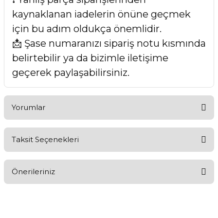
kaynaklanan iadelerin önüne geçmek
için bu adım oldukça önemlidir.
📩 Şase numaranızı sipariş notu kısmında
belirtebilir ya da bizimle iletişime
geçerek paylaşabilirsiniz.
Yorumlar
Taksit Seçenekleri
Bu ürüne ilk yorumu siz yapın!
Önerileriniz
Yorum Yaz
Bu ürünün fiyat bilgisi, resim, ürün açıklamalarında ve diğer
konularda yetersiz gördüğünüz noktaları öneri formunu
kullanarak tarafımıza iletebilirsiniz.