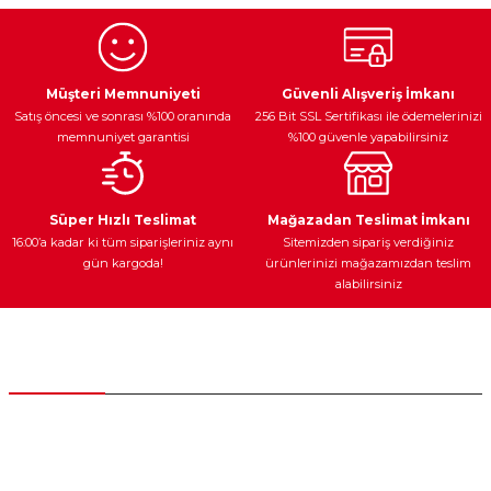
Görüş ve önerileriniz için teşekkür ederiz.
Ürün resmi kalitesiz, bozuk veya görüntülenemiyor.
Egzoz Sistemi
Periyodik Bakım
Fren Diskleri
Ürün açıklamasında eksik bilgiler bulunuyor.
Müşteri Memnuniyeti
Güvenli Alışveriş İmkanı
Satış öncesi ve sonrası %100 oranında
256 Bit SSL Sertifikası ile ödemelerinizi
Ürün bilgilerinde hatalar bulunuyor.
memnuniyet garantisi
%100 güvenle yapabilirsiniz
Ürün fiyatı diğer sitelerden daha pahalı.
Bu ürüne benzer farklı alternatifler olmalı.
Ateşleme Sistemi
Elektronik Güç
Araç Farları
Araç Yağları
Süper Hızlı Teslimat
Mağazadan Teslimat İmkanı
16:00’a kadar ki tüm siparişleriniz aynı
Sitemizden sipariş verdiğiniz
gün kargoda!
ürünlerinizi mağazamızdan teslim
alabilirsiniz
Gönder
Yedek Parça
Müşteri Hizmetleri
0 (312) 385 20 00
0554 560 06 06