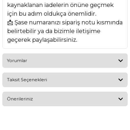
kaynaklanan iadelerin önüne geçmek
için bu adım oldukça önemlidir.
📩 Şase numaranızı sipariş notu kısmında
belirtebilir ya da bizimle iletişime
geçerek paylaşabilirsiniz.
Yorumlar
Taksit Seçenekleri
Bu ürüne ilk yorumu siz yapın!
Önerileriniz
Yorum Yaz
Bu ürünün fiyat bilgisi, resim, ürün açıklamalarında ve diğer
konularda yetersiz gördüğünüz noktaları öneri formunu
kullanarak tarafımıza iletebilirsiniz.