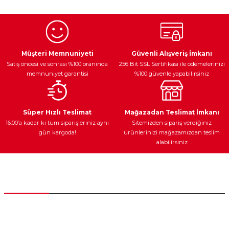
kullanarak tarafımıza iletebilirsiniz.
Görüş ve önerileriniz için teşekkür ederiz.
Ürün resmi kalitesiz, bozuk veya görüntülenemiyor.
Egzoz Sistemi
Periyodik Bakım
Fren Diskleri
Ürün açıklamasında eksik bilgiler bulunuyor.
Müşteri Memnuniyeti
Güvenli Alışveriş İmkanı
Satış öncesi ve sonrası %100 oranında
256 Bit SSL Sertifikası ile ödemelerinizi
Ürün bilgilerinde hatalar bulunuyor.
memnuniyet garantisi
%100 güvenle yapabilirsiniz
Ürün fiyatı diğer sitelerden daha pahalı.
Bu ürüne benzer farklı alternatifler olmalı.
Ateşleme Sistemi
Elektronik Güç
Araç Farları
Araç Yağları
Süper Hızlı Teslimat
Mağazadan Teslimat İmkanı
16:00’a kadar ki tüm siparişleriniz aynı
Sitemizden sipariş verdiğiniz
gün kargoda!
ürünlerinizi mağazamızdan teslim
alabilirsiniz
Gönder
Yedek Parça
Müşteri Hizmetleri
0 (312) 385 20 00
0554 560 06 06