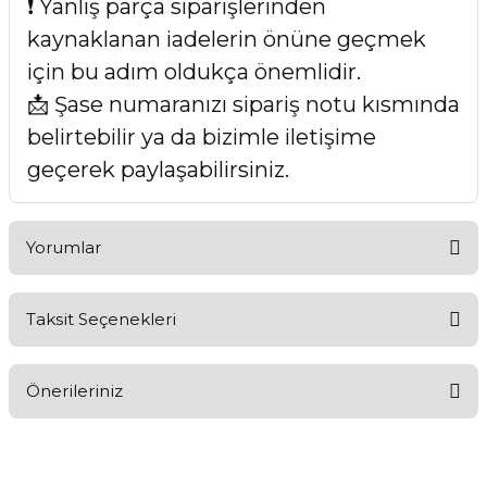
❗ Yanlış parça siparişlerinden
kaynaklanan iadelerin önüne geçmek
için bu adım oldukça önemlidir.
📩 Şase numaranızı sipariş notu kısmında
belirtebilir ya da bizimle iletişime
geçerek paylaşabilirsiniz.
Yorumlar
Taksit Seçenekleri
Bu ürüne ilk yorumu siz yapın!
Önerileriniz
Yorum Yaz
Bu ürünün fiyat bilgisi, resim, ürün açıklamalarında ve diğer
konularda yetersiz gördüğünüz noktaları öneri formunu