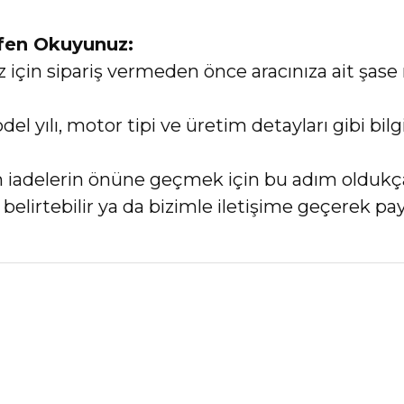
tfen Okuyunuz:
in sipariş vermeden önce aracınıza ait şase 
el yılı, motor tipi ve üretim detayları gibi bi
an iadelerin önüne geçmek için bu adım oldukç
elirtebilir ya da bizimle iletişime geçerek payl
nularda yetersiz gördüğünüz noktaları öneri formunu kullanarak tarafımız
Bu ürüne ilk yorumu siz yapın!
Yorum Yaz