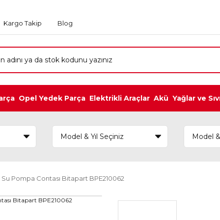
Kargo Takip
Blog
arça
Opel Yedek Parça
Elektrikli Araçlar
Akü
Yağlar ve Sıv
 Su Pompa Contası Bitapart BPE210062