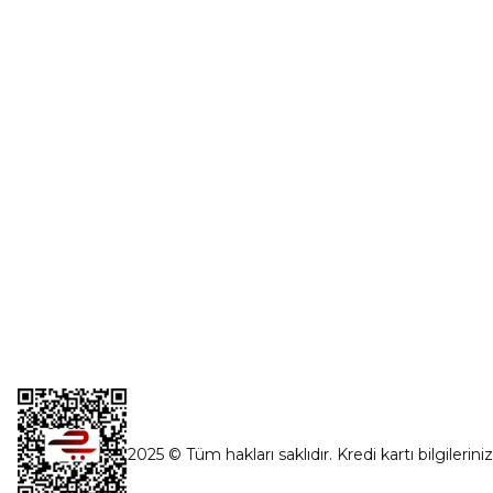
Üye Girişi
0554 560 06 06
Şifremi Unut
İnönü Mahallesi Başkent sanayi sitesi
1763.Sok No:8 Yenimahalle / Ankara
destek@parcagonder.com
İletişim Bilgilerimiz
2025 © Tüm hakları saklıdır. Kredi kartı bilgilerini