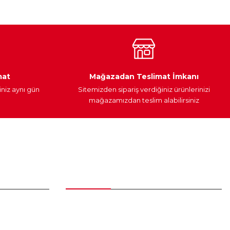
Araç Yağları
Yedek Parça
mat
Mağazadan Teslimat İmkanı
iniz aynı gün
Sitemizden sipariş verdiğiniz ürünlerinizi
mağazamızdan teslim alabilirsiniz
Alışveriş
Üyelik Sözleşmesi