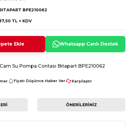
BITAPART BPE210062
37,50 TL + KDV
pete Ekle
Whatsapp Canlı Destek
9 Cam Su Pompa Contası Bitapart BPE210062
Fiyatı Düşünce Haber Ver
Öner
Karşılaştır
ERI
ÖNERILERINIZ