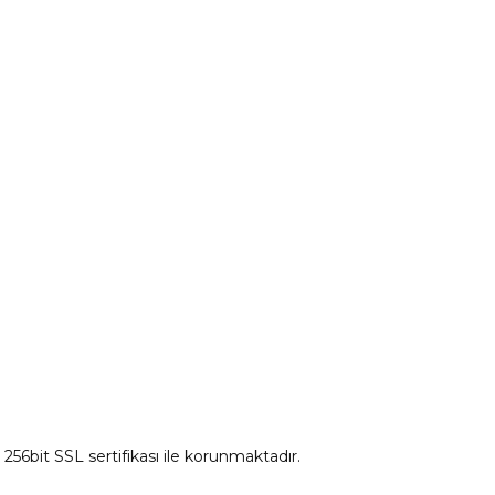
Peugeot Yedek Parça
tum
Citroen Yedek Parça
Ds Yedek Parça
z 256bit SSL sertifikası ile korunmaktadır.