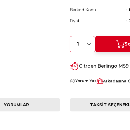
Barkod Kodu
Fiyat
Se
Citroen Berlingo M5
Yorum Yaz
Arkadaşına 
YORUMLAR
TAKSIT SEÇENEKL