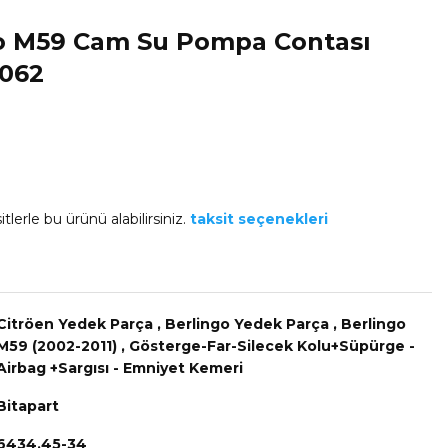
go M59 Cam Su Pompa Contası
0062
tlerle bu ürünü alabilirsiniz.
taksit seçenekleri
Citröen Yedek Parça
,
Berlingo Yedek Parça
,
Berlingo
M59 (2002-2011)
,
Gösterge-Far-Silecek Kolu+Süpürge -
Airbag +Sargısı - Emniyet Kemeri
Bitapart
6434.45-34