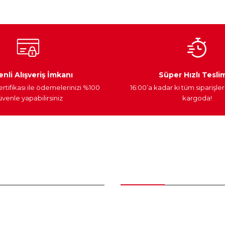
Ateşleme Sistemi
Elektronik Güç
Araç Farları
nli Alışveriş İmkanı
Süper Hızlı Tesli
ertifikası ile ödemelerinizi %100
16:00’a kadar ki tüm siparişler
venle yapabilirsiniz
kargoda!
Gönder
nder
Kategoriler
Bakım Setleri ve kombinler