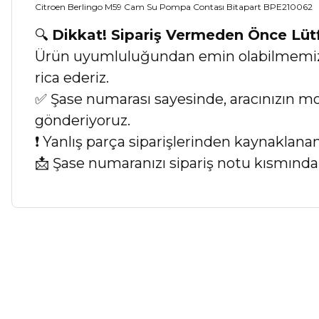
Citroen Berlingo M59 Cam Su Pompa Contası Bitapart BPE210062
🔍
Dikkat! Sipariş Vermeden Önce Lü
Ürün uyumluluğundan emin olabilmemiz iç
rica ederiz.
✅ Şase numarası sayesinde, aracınızın mod
gönderiyoruz.
❗ Yanlış parça siparişlerinden kaynaklan
📩 Şase numaranızı sipariş notu kısmında b
Bu ürünün fiyat bilgisi, resim, ürün açıklamalarında ve diğer ko
Görüş ve önerileriniz için teşekkür ederiz.
Ürün resmi kalitesiz, bozuk veya görüntülenemiyor.
Ürün açıklamasında eksik bilgiler bulunuyor.