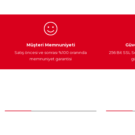
Ürün bilgilerinde hatalar bulunuyor.
Ürün fiyatı diğer sitelerden daha pahalı.
Bu ürüne benzer farklı alternatifler olmalı.
Egzoz Sistemi
Periyodik Bakım
Fren Diskleri
Müşteri Memnuniyeti
Güve
Satış öncesi ve sonrası %100 oranında
256 Bit SSL S
memnuniyet garantisi
gü
Müşteri Hizmetleri
Parça Gö
0 (312) 385 20 00
Yeni Üyelik