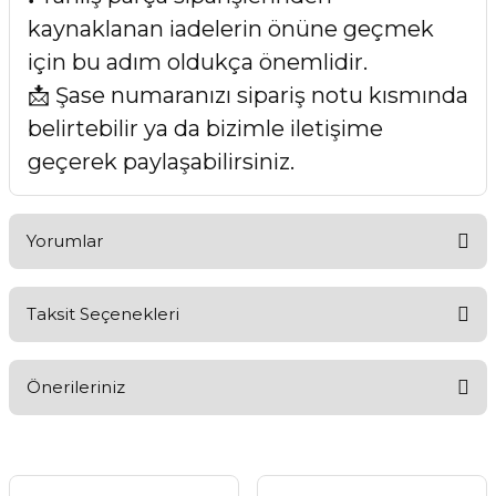
kaynaklanan iadelerin önüne geçmek
için bu adım oldukça önemlidir.
📩 Şase numaranızı sipariş notu kısmında
belirtebilir ya da bizimle iletişime
geçerek paylaşabilirsiniz.
Yorumlar
Taksit Seçenekleri
Bu ürüne ilk yorumu siz yapın!
Önerileriniz
Yorum Yaz
Bu ürünün fiyat bilgisi, resim, ürün açıklamalarında ve diğer
konularda yetersiz gördüğünüz noktaları öneri formunu
kullanarak tarafımıza iletebilirsiniz.