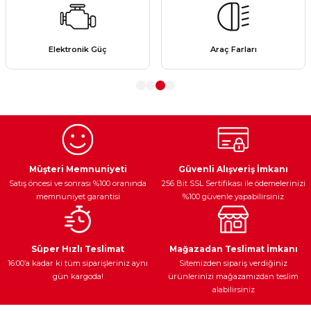
Görüş ve önerileriniz için teşekkür ederiz.
Ürün resmi kalitesiz, bozuk veya görüntülenemiyor.
Elektronik Güç
Araç Farları
Ürün açıklamasında eksik bilgiler bulunuyor.
Ürün bilgilerinde hatalar bulunuyor.
Ürün fiyatı diğer sitelerden daha pahalı.
Bu ürüne benzer farklı alternatifler olmalı.
Müşteri Memnuniyeti
Güvenli Alışveriş İmkanı
Satış öncesi ve sonrası %100 oranında
256 Bit SSL Sertifikası ile ödemelerinizi
memnuniyet garantisi
%100 güvenle yapabilirsiniz
Gönder
Süper Hızlı Teslimat
Mağazadan Teslimat İmkanı
16:00’a kadar ki tüm siparişleriniz aynı
Sitemizden sipariş verdiğiniz
gün kargoda!
ürünlerinizi mağazamızdan teslim
alabilirsiniz