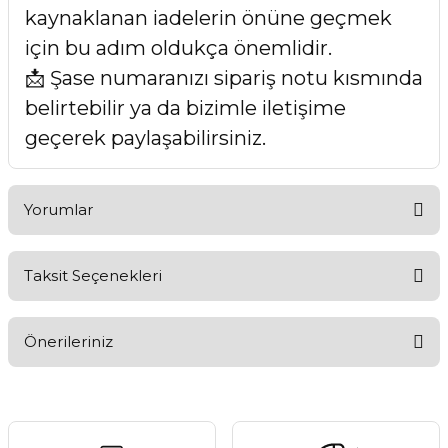
kaynaklanan iadelerin önüne geçmek
için bu adım oldukça önemlidir.
📩 Şase numaranızı sipariş notu kısmında
belirtebilir ya da bizimle iletişime
geçerek paylaşabilirsiniz.
Yorumlar
Taksit Seçenekleri
Bu ürüne ilk yorumu siz yapın!
Önerileriniz
Yorum Yaz
Bu ürünün fiyat bilgisi, resim, ürün açıklamalarında ve diğer
konularda yetersiz gördüğünüz noktaları öneri formunu
kullanarak tarafımıza iletebilirsiniz.