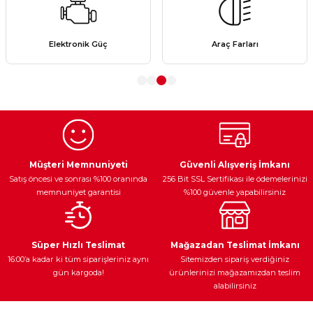
Görüş ve önerileriniz için teşekkür ederiz.
Ürün resmi kalitesiz, bozuk veya görüntülenemiyor.
Elektronik Güç
Araç Farları
Ürün açıklamasında eksik bilgiler bulunuyor.
Ürün bilgilerinde hatalar bulunuyor.
Ürün fiyatı diğer sitelerden daha pahalı.
Bu ürüne benzer farklı alternatifler olmalı.
Müşteri Memnuniyeti
Güvenli Alışveriş İmkanı
Satış öncesi ve sonrası %100 oranında
256 Bit SSL Sertifikası ile ödemelerinizi
memnuniyet garantisi
%100 güvenle yapabilirsiniz
Gönder
Süper Hızlı Teslimat
Mağazadan Teslimat İmkanı
16:00’a kadar ki tüm siparişleriniz aynı
Sitemizden sipariş verdiğiniz
gün kargoda!
ürünlerinizi mağazamızdan teslim
alabilirsiniz