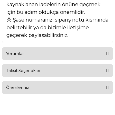
kaynaklanan iadelerin önüne geçmek
için bu adım oldukça önemlidir.
📩 Şase numaranızı sipariş notu kısmında
belirtebilir ya da bizimle iletişime
geçerek paylaşabilirsiniz.
Yorumlar
Taksit Seçenekleri
Bu ürüne ilk yorumu siz yapın!
Önerileriniz
Yorum Yaz
Bu ürünün fiyat bilgisi, resim, ürün açıklamalarında ve diğer
konularda yetersiz gördüğünüz noktaları öneri formunu
kullanarak tarafımıza iletebilirsiniz.