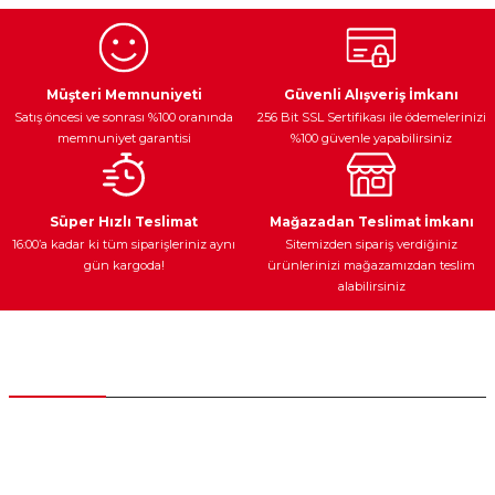
Görüş ve önerileriniz için teşekkür ederiz.
Ürün resmi kalitesiz, bozuk veya görüntülenemiyor.
Egzoz Sistemi
Periyodik Bakım
Fren Diskleri
Ürün açıklamasında eksik bilgiler bulunuyor.
Müşteri Memnuniyeti
Güvenli Alışveriş İmkanı
Satış öncesi ve sonrası %100 oranında
256 Bit SSL Sertifikası ile ödemelerinizi
Ürün bilgilerinde hatalar bulunuyor.
memnuniyet garantisi
%100 güvenle yapabilirsiniz
Ürün fiyatı diğer sitelerden daha pahalı.
Bu ürüne benzer farklı alternatifler olmalı.
Ateşleme Sistemi
Elektronik Güç
Araç Farları
Araç Yağları
Süper Hızlı Teslimat
Mağazadan Teslimat İmkanı
16:00’a kadar ki tüm siparişleriniz aynı
Sitemizden sipariş verdiğiniz
gün kargoda!
ürünlerinizi mağazamızdan teslim
alabilirsiniz
Gönder
Yedek Parça
Müşteri Hizmetleri
0 (312) 385 20 00
0554 560 06 06