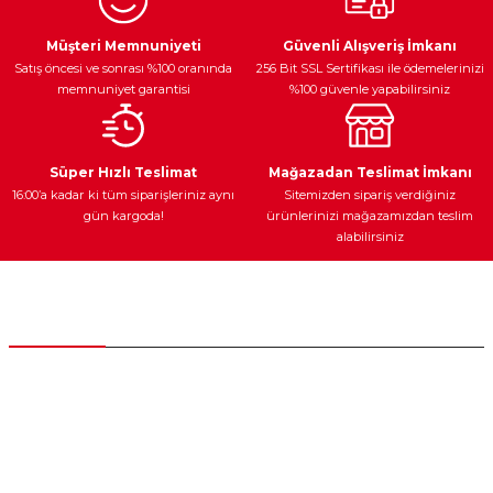
Ürün resmi kalitesiz, bozuk veya görüntülenemiyor.
Egzoz Sistemi
Periyodik Bakım
Fren Diskleri
Ürün açıklamasında eksik bilgiler bulunuyor.
Müşteri Memnuniyeti
Güvenli Alışveriş İmkanı
Satış öncesi ve sonrası %100 oranında
256 Bit SSL Sertifikası ile ödemelerinizi
Ürün bilgilerinde hatalar bulunuyor.
memnuniyet garantisi
%100 güvenle yapabilirsiniz
Ürün fiyatı diğer sitelerden daha pahalı.
Bu ürüne benzer farklı alternatifler olmalı.
Ateşleme Sistemi
Elektronik Güç
Araç Farları
Araç Yağları
Süper Hızlı Teslimat
Mağazadan Teslimat İmkanı
16:00’a kadar ki tüm siparişleriniz aynı
Sitemizden sipariş verdiğiniz
gün kargoda!
ürünlerinizi mağazamızdan teslim
alabilirsiniz
Gönder
Yedek Parça
Müşteri Hizmetleri
0 (312) 385 20 00
0554 560 06 06
İnönü Mahallesi Başkent sanayi sitesi 1763.Sok No:8 Yenimahalle /
Ankara