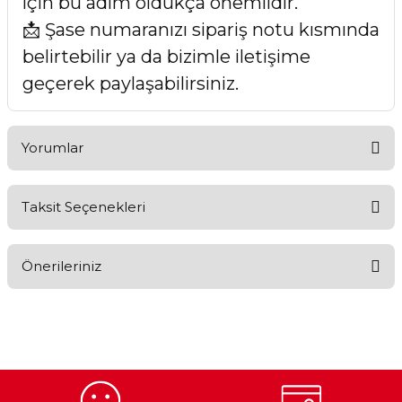
için bu adım oldukça önemlidir.
📩 Şase numaranızı sipariş notu kısmında
belirtebilir ya da bizimle iletişime
geçerek paylaşabilirsiniz.
Yorumlar
Taksit Seçenekleri
Bu ürüne ilk yorumu siz yapın!
Önerileriniz
Yorum Yaz
Bu ürünün fiyat bilgisi, resim, ürün açıklamalarında ve diğer
konularda yetersiz gördüğünüz noktaları öneri formunu
kullanarak tarafımıza iletebilirsiniz.
Görüş ve önerileriniz için teşekkür ederiz.