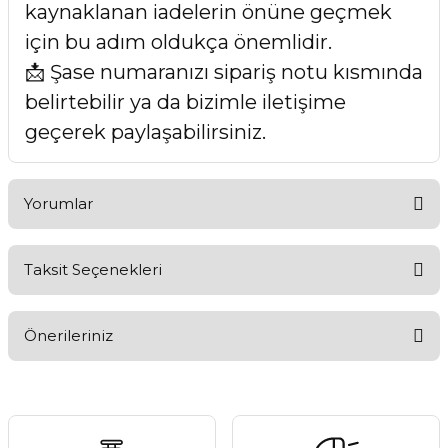
kaynaklanan iadelerin önüne geçmek
için bu adım oldukça önemlidir.
📩 Şase numaranızı sipariş notu kısmında
belirtebilir ya da bizimle iletişime
geçerek paylaşabilirsiniz.
Yorumlar
Taksit Seçenekleri
Bu ürüne ilk yorumu siz yapın!
Önerileriniz
Yorum Yaz
Bu ürünün fiyat bilgisi, resim, ürün açıklamalarında ve diğer
konularda yetersiz gördüğünüz noktaları öneri formunu
kullanarak tarafımıza iletebilirsiniz.
Görüş ve önerileriniz için teşekkür ederiz.