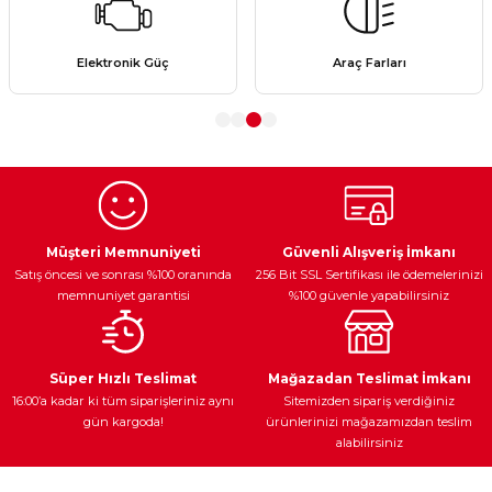
Ürün resmi kalitesiz, bozuk veya görüntülenemiyor.
Elektronik Güç
Araç Farları
Ürün açıklamasında eksik bilgiler bulunuyor.
Ürün bilgilerinde hatalar bulunuyor.
Ürün fiyatı diğer sitelerden daha pahalı.
Bu ürüne benzer farklı alternatifler olmalı.
Müşteri Memnuniyeti
Güvenli Alışveriş İmkanı
Satış öncesi ve sonrası %100 oranında
256 Bit SSL Sertifikası ile ödemelerinizi
memnuniyet garantisi
%100 güvenle yapabilirsiniz
Gönder
Süper Hızlı Teslimat
Mağazadan Teslimat İmkanı
16:00’a kadar ki tüm siparişleriniz aynı
Sitemizden sipariş verdiğiniz
gün kargoda!
ürünlerinizi mağazamızdan teslim
alabilirsiniz