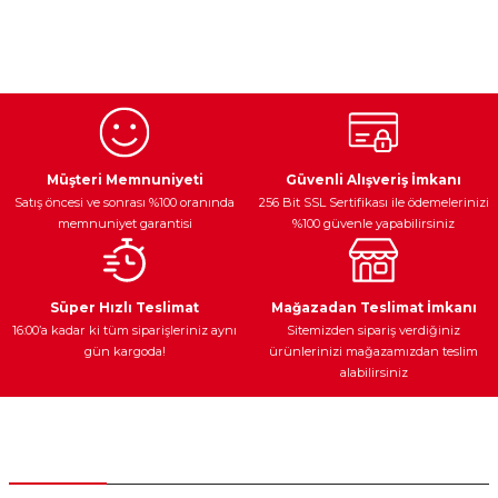
Bu ürünün fiyat bilgisi, resim, ürün açıklamalarında ve diğer
konularda yetersiz gördüğünüz noktaları öneri formunu
kullanarak tarafımıza iletebilirsiniz.
Görüş ve önerileriniz için teşekkür ederiz.
Ürün resmi kalitesiz, bozuk veya görüntülenemiyor.
Egzoz Sistemi
Periyodik Bakım
Fren Diskleri
Ürün açıklamasında eksik bilgiler bulunuyor.
Müşteri Memnuniyeti
Güvenli Alışveriş İmkanı
Satış öncesi ve sonrası %100 oranında
256 Bit SSL Sertifikası ile ödemelerinizi
Ürün bilgilerinde hatalar bulunuyor.
memnuniyet garantisi
%100 güvenle yapabilirsiniz
Ürün fiyatı diğer sitelerden daha pahalı.
Bu ürüne benzer farklı alternatifler olmalı.
Ateşleme Sistemi
Elektronik Güç
Araç Farları
Araç Yağları
Süper Hızlı Teslimat
Mağazadan Teslimat İmkanı
16:00’a kadar ki tüm siparişleriniz aynı
Sitemizden sipariş verdiğiniz
gün kargoda!
ürünlerinizi mağazamızdan teslim
alabilirsiniz
Gönder
Yedek Parça
Müşteri Hizmetleri