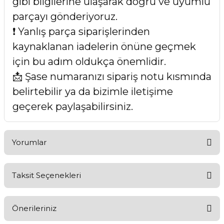
gibi bilgilerine ulaşarak doğru ve uyumlu
parçayı gönderiyoruz.
❗ Yanlış parça siparişlerinden
kaynaklanan iadelerin önüne geçmek
için bu adım oldukça önemlidir.
📩 Şase numaranızı sipariş notu kısmında
belirtebilir ya da bizimle iletişime
geçerek paylaşabilirsiniz.
Yorumlar
Taksit Seçenekleri
Bu ürüne ilk yorumu siz yapın!
Önerileriniz
Yorum Yaz