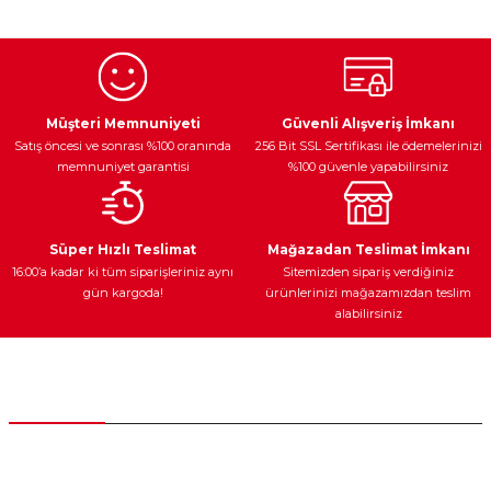
kullanarak tarafımıza iletebilirsiniz.
Görüş ve önerileriniz için teşekkür ederiz.
Ürün resmi kalitesiz, bozuk veya görüntülenemiyor.
Egzoz Sistemi
Periyodik Bakım
Fren Diskleri
Ürün açıklamasında eksik bilgiler bulunuyor.
Müşteri Memnuniyeti
Güvenli Alışveriş İmkanı
Satış öncesi ve sonrası %100 oranında
256 Bit SSL Sertifikası ile ödemelerinizi
Ürün bilgilerinde hatalar bulunuyor.
memnuniyet garantisi
%100 güvenle yapabilirsiniz
Ürün fiyatı diğer sitelerden daha pahalı.
Bu ürüne benzer farklı alternatifler olmalı.
Ateşleme Sistemi
Elektronik Güç
Araç Farları
Araç Yağları
Süper Hızlı Teslimat
Mağazadan Teslimat İmkanı
16:00’a kadar ki tüm siparişleriniz aynı
Sitemizden sipariş verdiğiniz
gün kargoda!
ürünlerinizi mağazamızdan teslim
alabilirsiniz
Gönder
Yedek Parça
Müşteri Hizmetleri
0 (312) 385 20 00