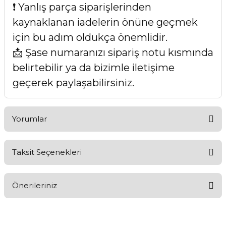
❗ Yanlış parça siparişlerinden
kaynaklanan iadelerin önüne geçmek
için bu adım oldukça önemlidir.
📩 Şase numaranızı sipariş notu kısmında
belirtebilir ya da bizimle iletişime
geçerek paylaşabilirsiniz.
Yorumlar
Taksit Seçenekleri
Bu ürüne ilk yorumu siz yapın!
Önerileriniz
Yorum Yaz
Bu ürünün fiyat bilgisi, resim, ürün açıklamalarında ve diğer
konularda yetersiz gördüğünüz noktaları öneri formunu