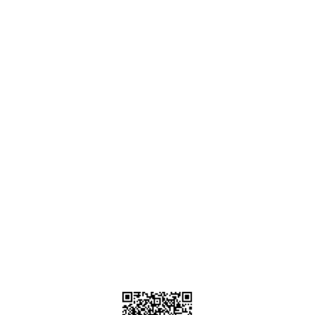
Ankara
destek@parcagonder.com
İletişim Bilgilerimiz
Parça Gönder
Kategoriler
Alışveriş