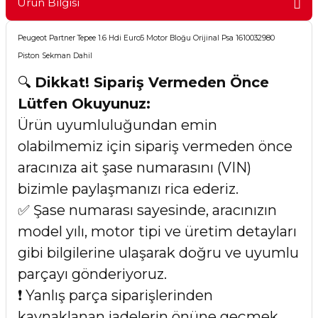
Ürün Bilgisi
Peugeot Partner Tepee 1.6 Hdi Euro5 Motor Bloğu Orijinal Psa 1610032980
Piston Sekman Dahil
🔍
Dikkat! Sipariş Vermeden Önce
Lütfen Okuyunuz:
Ürün uyumluluğundan emin
olabilmemiz için sipariş vermeden önce
aracınıza ait şase numarasını (VIN)
bizimle paylaşmanızı rica ederiz.
✅ Şase numarası sayesinde, aracınızın
model yılı, motor tipi ve üretim detayları
gibi bilgilerine ulaşarak doğru ve uyumlu
parçayı gönderiyoruz.
❗ Yanlış parça siparişlerinden
kaynaklanan iadelerin önüne geçmek