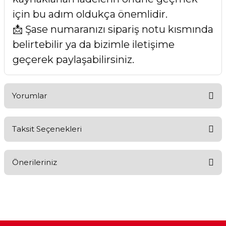
için bu adım oldukça önemlidir.
📩 Şase numaranızı sipariş notu kısmında
belirtebilir ya da bizimle iletişime
geçerek paylaşabilirsiniz.
Yorumlar
Taksit Seçenekleri
Bu ürüne ilk yorumu siz yapın!
Önerileriniz
Yorum Yaz
Bu ürünün fiyat bilgisi, resim, ürün açıklamalarında ve diğer
konularda yetersiz gördüğünüz noktaları öneri formunu
kullanarak tarafımıza iletebilirsiniz.
Görüş ve önerileriniz için teşekkür ederiz.