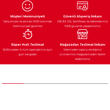
Ürün resmi kalitesiz, bozuk veya görüntülenemiyor.
Egzoz Sistemi
Periyodik Bakım
Fren Diskleri
Ürün açıklamasında eksik bilgiler bulunuyor.
Müşteri Memnuniyeti
Güvenli Alışveriş İmkanı
Satış öncesi ve sonrası %100 oranında
256 Bit SSL Sertifikası ile ödemelerinizi
Ürün bilgilerinde hatalar bulunuyor.
memnuniyet garantisi
%100 güvenle yapabilirsiniz
Ürün fiyatı diğer sitelerden daha pahalı.
Bu ürüne benzer farklı alternatifler olmalı.
Ateşleme Sistemi
Elektronik Güç
Araç Farları
Araç Yağları
Süper Hızlı Teslimat
Mağazadan Teslimat İmkanı
16:00’a kadar ki tüm siparişleriniz aynı
Sitemizden sipariş verdiğiniz
gün kargoda!
ürünlerinizi mağazamızdan teslim
alabilirsiniz
Gönder
Yedek Parça
Müşteri Hizmetleri
0 (312) 385 20 00
0554 560 06 06
İnönü Mahallesi Başkent sanayi sitesi 1763.Sok No:8 Yenimahalle /