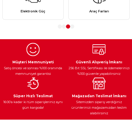
Ürün resmi kalitesiz, bozuk veya görüntülenemiyor.
Elektronik Güç
Araç Farları
Ürün açıklamasında eksik bilgiler bulunuyor.
Ürün bilgilerinde hatalar bulunuyor.
Ürün fiyatı diğer sitelerden daha pahalı.
Bu ürüne benzer farklı alternatifler olmalı.
Müşteri Memnuniyeti
Güvenli Alışveriş İmkanı
Satış öncesi ve sonrası %100 oranında
256 Bit SSL Sertifikası ile ödemelerinizi
memnuniyet garantisi
%100 güvenle yapabilirsiniz
Gönder
Süper Hızlı Teslimat
Mağazadan Teslimat İmkanı
16:00’a kadar ki tüm siparişleriniz aynı
Sitemizden sipariş verdiğiniz
gün kargoda!
ürünlerinizi mağazamızdan teslim
alabilirsiniz