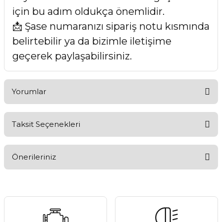
için bu adım oldukça önemlidir.
📩 Şase numaranızı sipariş notu kısmında
belirtebilir ya da bizimle iletişime
geçerek paylaşabilirsiniz.
Yorumlar
Taksit Seçenekleri
Bu ürüne ilk yorumu siz yapın!
Önerileriniz
Yorum Yaz
Bu ürünün fiyat bilgisi, resim, ürün açıklamalarında ve diğer
konularda yetersiz gördüğünüz noktaları öneri formunu
kullanarak tarafımıza iletebilirsiniz.
Görüş ve önerileriniz için teşekkür ederiz.