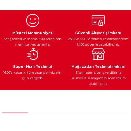
kullanarak tarafımıza iletebilirsiniz.
Görüş ve önerileriniz için teşekkür ederiz.
Ürün resmi kalitesiz, bozuk veya görüntülenemiyor.
Egzoz Sistemi
Periyodik Bakım
Fren Diskleri
Ürün açıklamasında eksik bilgiler bulunuyor.
Müşteri Memnuniyeti
Güvenli Alışveriş İmkanı
Satış öncesi ve sonrası %100 oranında
256 Bit SSL Sertifikası ile ödemelerinizi
Ürün bilgilerinde hatalar bulunuyor.
memnuniyet garantisi
%100 güvenle yapabilirsiniz
Ürün fiyatı diğer sitelerden daha pahalı.
Bu ürüne benzer farklı alternatifler olmalı.
Ateşleme Sistemi
Elektronik Güç
Araç Farları
Araç Yağları
Süper Hızlı Teslimat
Mağazadan Teslimat İmkanı
16:00’a kadar ki tüm siparişleriniz aynı
Sitemizden sipariş verdiğiniz
gün kargoda!
ürünlerinizi mağazamızdan teslim
alabilirsiniz
Gönder
Yedek Parça
Müşteri Hizmetleri
0 (312) 385 20 00