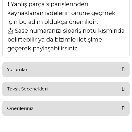
❗ Yanlış parça siparişlerinden
kaynaklanan iadelerin önüne geçmek
için bu adım oldukça önemlidir.
📩 Şase numaranızı sipariş notu kısmında
belirtebilir ya da bizimle iletişime
geçerek paylaşabilirsiniz.
Yorumlar
Taksit Seçenekleri
Bu ürüne ilk yorumu siz yapın!
Önerileriniz
Yorum Yaz
Bu ürünün fiyat bilgisi, resim, ürün açıklamalarında ve diğer
konularda yetersiz gördüğünüz noktaları öneri formunu