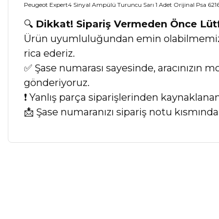
Peugeot Expert4 Sinyal Ampülü Turuncu Sarı 1 Adet Orijinal Psa 621
🔍
Dikkat! Sipariş Vermeden Önce Lü
Ürün uyumluluğundan emin olabilmemiz iç
rica ederiz.
✅ Şase numarası sayesinde, aracınızın mod
gönderiyoruz.
❗ Yanlış parça siparişlerinden kaynaklan
📩 Şase numaranızı sipariş notu kısmında b
Bu ürünün fiyat bilgisi, resim, ürün açıklamalarında ve diğer ko
Görüş ve önerileriniz için teşekkür ederiz.
Ürün resmi kalitesiz, bozuk veya görüntülenemiyor.
Ürün açıklamasında eksik bilgiler bulunuyor.