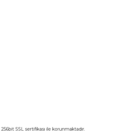
Peugeot Yedek Parça
tum
Citroen Yedek Parça
Ds Yedek Parça
z 256bit SSL sertifikası ile korunmaktadır.