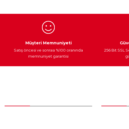
Ürün bilgilerinde hatalar bulunuyor.
Ürün fiyatı diğer sitelerden daha pahalı.
Bu ürüne benzer farklı alternatifler olmalı.
Egzoz Sistemi
Periyodik Bakım
Fren Diskleri
Müşteri Memnuniyeti
Güve
Satış öncesi ve sonrası %100 oranında
256 Bit SSL S
memnuniyet garantisi
gü
Müşteri Hizmetleri
Parça Gö
0 (312) 385 20 00
Yeni Üyelik