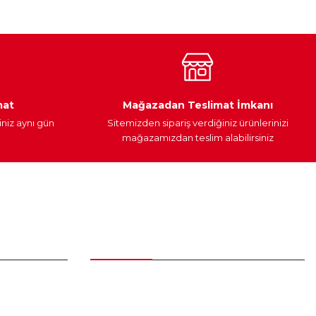
Araç Yağları
Yedek Parça
mat
Mağazadan Teslimat İmkanı
iniz aynı gün
Sitemizden sipariş verdiğiniz ürünlerinizi
mağazamızdan teslim alabilirsiniz
Alışveriş
Üyelik Sözleşmesi