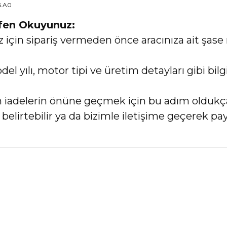
6.A0
tfen Okuyunuz:
in sipariş vermeden önce aracınıza ait şase 
el yılı, motor tipi ve üretim detayları gibi bi
an iadelerin önüne geçmek için bu adım oldukç
elirtebilir ya da bizimle iletişime geçerek payl
nularda yetersiz gördüğünüz noktaları öneri formunu kullanarak tarafımız
Bu ürüne ilk yorumu siz yapın!
Yorum Yaz