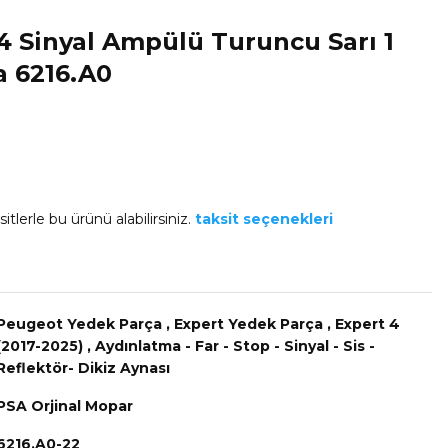
 Sinyal Ampülü Turuncu Sarı 1
a 6216.A0
itlerle bu ürünü alabilirsiniz.
taksit seçenekleri
Peugeot Yedek Parça
,
Expert Yedek Parça
,
Expert 4
(2017-2025)
,
Aydınlatma - Far - Stop - Sinyal - Sis -
Reflektör- Dikiz Aynası
PSA Orjinal Mopar
6216.A0-22