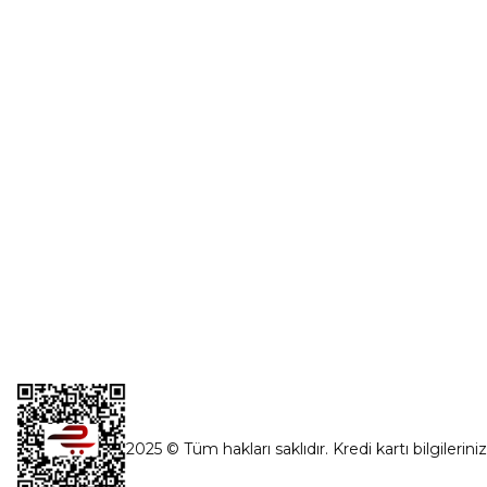
Üye Girişi
0554 560 06 06
Şifremi Unut
İnönü Mahallesi Başkent sanayi sitesi
1763.Sok No:8 Yenimahalle / Ankara
destek@parcagonder.com
İletişim Bilgilerimiz
2025 © Tüm hakları saklıdır. Kredi kartı bilgilerini