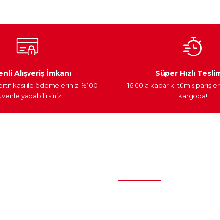
Ateşleme Sistemi
Elektronik Güç
Araç Farları
nli Alışveriş İmkanı
Süper Hızlı Tesli
ertifikası ile ödemelerinizi %100
16:00’a kadar ki tüm siparişler
venle yapabilirsiniz
kargoda!
Gönder
nder
Kategoriler
Bakım Setleri ve kombinler