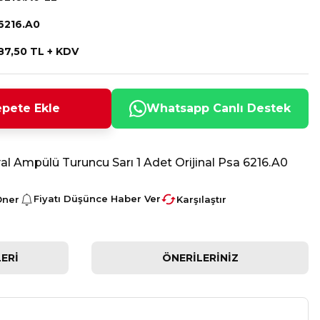
6216.A0
87,50 TL + KDV
pete Ekle
Whatsapp Canlı Destek
l Ampülü Turuncu Sarı 1 Adet Orijinal Psa 6216.A0
Fiyatı Düşünce Haber Ver
Öner
Karşılaştır
ERI
ÖNERILERINIZ