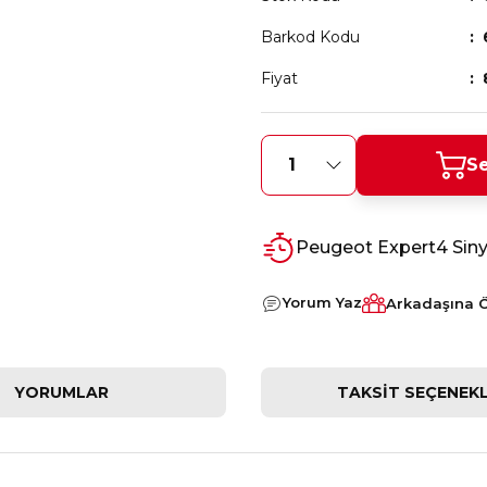
Barkod Kodu
Fiyat
Se
Peugeot Expert4 Sinya
Yorum Yaz
Arkadaşına 
YORUMLAR
TAKSIT SEÇENEKL