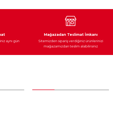
Araç Yağları
Yedek Parça
mat
Mağazadan Teslimat İmkanı
iniz aynı gün
Sitemizden sipariş verdiğiniz ürünlerinizi
mağazamızdan teslim alabilirsiniz
Alışveriş
Üyelik Sözleşmesi
Mesafeli Satış Sözleşmesi