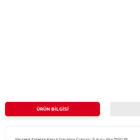
ÜRÜN BILGISI
Peugeot Expert4 Kaput Dayama Çubugu Tutucu Psa 7950.59