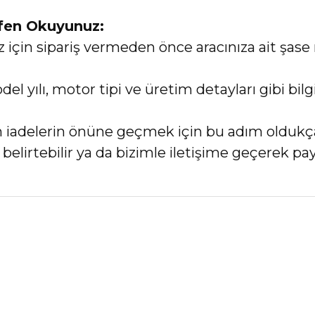
tfen Okuyunuz:
in sipariş vermeden önce aracınıza ait şase 
el yılı, motor tipi ve üretim detayları gibi bi
an iadelerin önüne geçmek için bu adım oldukç
elirtebilir ya da bizimle iletişime geçerek payl
nularda yetersiz gördüğünüz noktaları öneri formunu kullanarak tarafımız
Bu ürüne ilk yorumu siz yapın!
Yorum Yaz