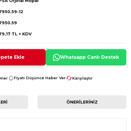
PSA Orjinal Mopar
7950.59-12
7950.59
79,17 TL + KDV
pete Ekle
Whatsapp Canlı Destek
Fiyatı Düşünce Haber Ver
Öner
Karşılaştır
ERI
ÖNERILERINIZ