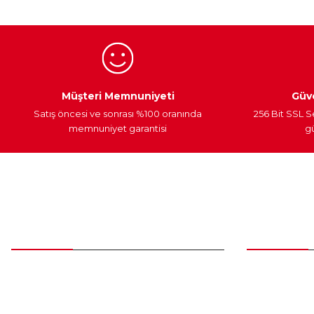
Ürün fiyatı diğer sitelerden daha pahalı.
Bu ürüne benzer farklı alternatifler olmalı.
Egzoz Sistemi
Periyodik Bakım
Fren Diskleri
Müşteri Memnuniyeti
Güve
Satış öncesi ve sonrası %100 oranında
256 Bit SSL S
memnuniyet garantisi
gü
Müşteri Hizmetleri
Parça Gö
0 (312) 385 20 00
Yeni Üyelik
Üye Girişi