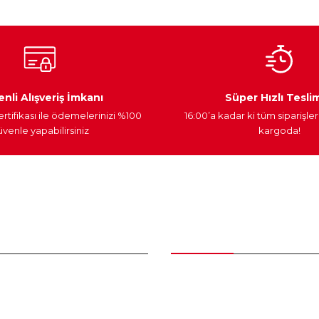
Ateşleme Sistemi
Elektronik Güç
Araç Farları
nli Alışveriş İmkanı
Süper Hızlı Tesli
ertifikası ile ödemelerinizi %100
16:00’a kadar ki tüm siparişler
venle yapabilirsiniz
kargoda!
Gönder
nder
Kategoriler
Bakım Setleri ve kombinler
Peugeot Yedek Parça