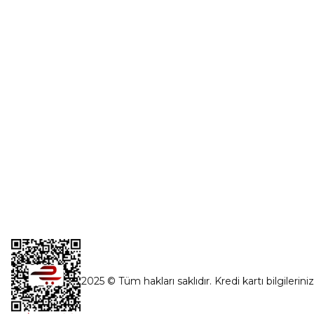
0554 560 06 06
Şifremi Unut
İnönü Mahallesi Başkent sanayi sitesi
1763.Sok No:8 Yenimahalle / Ankara
destek@parcagonder.com
İletişim Bilgilerimiz
2025 © Tüm hakları saklıdır. Kredi kartı bilgilerini