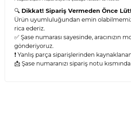
🔍
Dikkat! Sipariş Vermeden Önce Lü
Ürün uyumluluğundan emin olabilmemiz iç
rica ederiz.
✅ Şase numarası sayesinde, aracınızın mod
gönderiyoruz.
❗ Yanlış parça siparişlerinden kaynaklan
📩 Şase numaranızı sipariş notu kısmında b
Bu ürünün fiyat bilgisi, resim, ürün açıklamalarında ve diğer ko
Görüş ve önerileriniz için teşekkür ederiz.
Ürün resmi kalitesiz, bozuk veya görüntülenemiyor.
Ürün açıklamasında eksik bilgiler bulunuyor.
Ürün bilgilerinde hatalar bulunuyor.