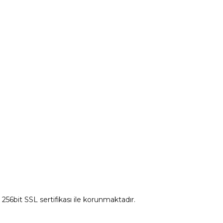
tum
Citroen Yedek Parça
Ds Yedek Parça
z 256bit SSL sertifikası ile korunmaktadır.