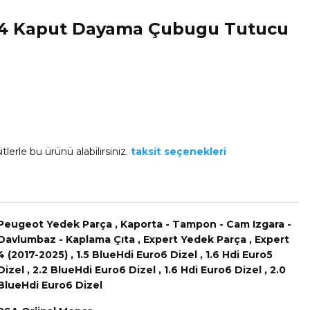
t4 Kaput Dayama Çubugu Tutucu
tlerle bu ürünü alabilirsiniz.
taksit seçenekleri
Peugeot Yedek Parça
,
Kaporta - Tampon - Cam Izgara -
Davlumbaz - Kaplama Çıta
,
Expert Yedek Parça
,
Expert
4 (2017-2025)
,
1.5 BlueHdi Euro6 Dizel
,
1.6 Hdi Euro5
Dizel
,
2.2 BlueHdi Euro6 Dizel
,
1.6 Hdi Euro6 Dizel
,
2.0
BlueHdi Euro6 Dizel